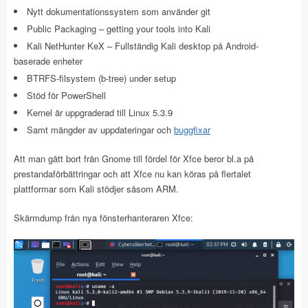
Nytt dokumentationssystem som använder git
Public Packaging – getting your tools into Kali
Kali NetHunter KeX – Fullständig Kali desktop på Android-
baserade enheter
BTRFS-filsystem (b-tree) under setup
Stöd för PowerShell
Kernel är uppgraderad till Linux 5.3.9
Samt mängder av uppdateringar och
buggfixar
Att man gått bort från Gnome till fördel för Xfce beror bl.a på
prestandaförbättringar och att Xfce nu kan köras på flertalet
plattformar som Kali stödjer såsom ARM.
Skärmdump från nya fönsterhanteraren Xfce: