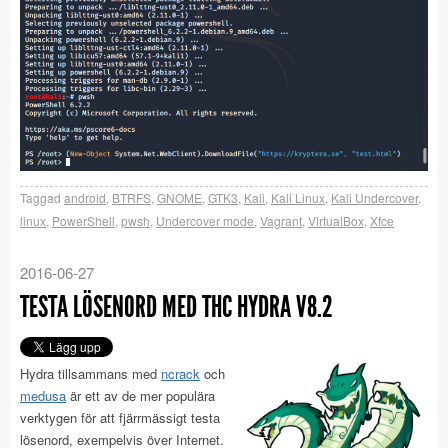
Taggad
android
,
BTRFS
,
GNOME
,
GTK3
,
Kali
,
Kali Linux
,
Kali Undercover
,
linux
,
PowerShell
,
pwsh
,
Undercover mode
,
Vagrant
,
VirtualBox
,
Xfce
2016-06-27
TESTA LÖSENORD MED THC HYDRA V8.2
Hydra tillsammans med
ncrack
och
medusa
är ett av de mer populära
verktygen för att fjärrmässigt testa
lösenord, exempelvis över Internet.