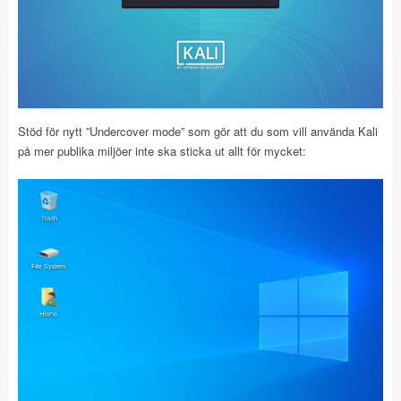
Stöd för nytt ”Undercover mode” som gör att du som vill använda Kali
på mer publika miljöer inte ska sticka ut allt för mycket: