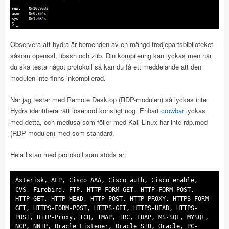
Observera att hydra är beroenden av en mängd tredjepartsbiblioteket
såsom openssl, libssh och zlib. Din kompilering kan lyckas men när
du ska testa något protokoll så kan du få ett meddelande att den
modulen inte finns inkompilerad.
När jag testar med Remote Desktop (RDP-modulen) så lyckas inte
Hydra identifiera rätt lösenord konstigt nog. Enbart
crowbar
lyckas
med detta, och medusa som följer med Kali Linux har inte rdp.mod
(RDP modulen) med som standard.
Hela listan med protokoll som stöds är:
Asterisk, AFP, Cisco AAA, Cisco auth, Cisco enable,
CVS, Firebird, FTP, HTTP-FORM-GET, HTTP-FORM-POST,
HTTP-GET, HTTP-HEAD, HTTP-POST, HTTP-PROXY, HTTPS-FORM-
GET, HTTPS-FORM-POST, HTTPS-GET, HTTPS-HEAD, HTTPS-
POST, HTTP-Proxy, ICQ, IMAP, IRC, LDAP, MS-SQL, MYSQL,
NCP, NNTP, Oracle Listener, Oracle SID, Oracle, PC-