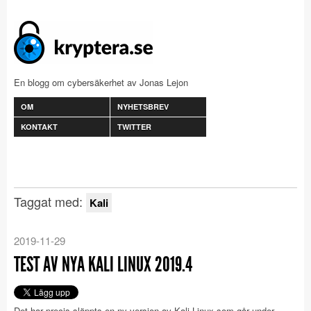
En blogg om cybersäkerhet av Jonas Lejon
OM
NYHETSBREV
KONTAKT
TWITTER
Taggat med:
Kali
2019-11-29
TEST AV NYA KALI LINUX 2019.4
Det har precis släppts en ny version av Kali Linux som går under