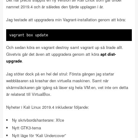
namnet 2019.4 och är således den fjärde upplagan i år.
Jag testade att uppgradera min Vagrant-installation genom att köra:
vagrant box update
Och sedan köra en vagrant destroy samt vagrant up så lirade allt.
Givetvis går det även att uppgradera genom att köra
apt dist-
upgrade
.
Jag stöter dock på en hel del strul: Första gången jag startar
webbläsaren så krashar den virtuella maskinen. Samt när
skärmsläckaren går igång så låser sig hela VM:en, vet inte om detta
är relaterat till VirtualBox.
Nyheter i Kali Linux 2019.4 inkluderar följande:
Ny skrivbordshanterare: Xfce
Nytt GTK3-tema
Nytt läge för “Kali Undercover”