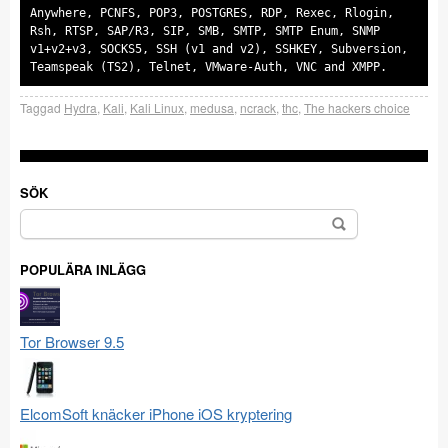
Anywhere, PCNFS, POP3, POSTGRES, RDP, Rexec, Rlogin,
Rsh, RTSP, SAP/R3, SIP, SMB, SMTP, SMTP Enum, SNMP
v1+v2+v3, SOCKS5, SSH (v1 and v2), SSHKEY, Subversion,
Taggad
Hydra
,
Kali
,
Kali Linux
,
medusa
,
ncrack
,
thc
,
The hackers choice
SÖK
Sök
efter:
POPULÄRA INLÄGG
Tor Browser 9.5
ElcomSoft knäcker iPhone iOS kryptering