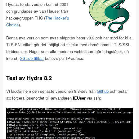
Hydras första version kom ut 2001
och grundades av van Hauser från
hacker-gruppen THC (
The Hacker’s
Choice
).
Denna nya version som nyss släpptes heter v8.2 och har stöd för bl.a.
TLS SNI vilket gör det möjligt att skicka med domännamn i TLS/SSL-
förbindelser. Något som alla moderna webbläsare gör i dagsläget, så
inte ett
SSL-certifikat
behövs per IP-adress.
Test av Hydra 8.2
Vi laddar hem den senaste versionen 8.3-dev från
Github
och testar
att forcera lösenordet till användaren
IEUser
via ssh: