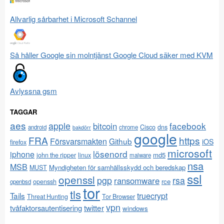
Allvarlig sårbarhet i Microsoft Schannel
Så håller Google sin molntjänst Google Cloud säker med KVM
Avlyssna gsm
TAGGAR
aes
apple
facebook
bitcoin
Cisco
dns
android
chrome
bakdörr
google
FRA
https
Försvarsmakten
Github
iOS
firefox
microsoft
lösenord
iphone
md5
john the ripper
linux
malware
nsa
MSB
Myndigheten för samhällsskydd och beredskap
MUST
ssl
openssl
pgp
rsa
ransomware
rce
openssh
openbsd
tor
tls
Tails
truecrypt
Threat Hunting
Tor Browser
vpn
twitter
tvåfaktorsautentisering
windows