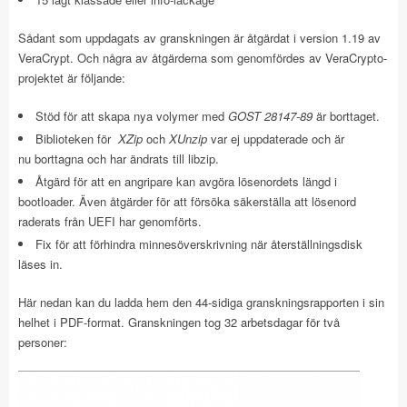
Sådant som uppdagats av granskningen är åtgärdat i version 1.19 av
VeraCrypt. Och några av åtgärderna som genomfördes av VeraCrypto-
projektet är följande:
Stöd för att skapa nya volymer med
GOST 28147-89
är borttaget.
Biblioteken för
XZip
och
XUnzip
var ej uppdaterade och är
nu borttagna och har ändrats till libzip.
Åtgärd för att en angripare kan avgöra lösenordets längd i
bootloader. Även åtgärder för att försöka säkerställa att lösenord
raderats från UEFI har genomförts.
Fix för att förhindra minnesöverskrivning när återställningsdisk
läses in.
Här nedan kan du ladda hem den 44-sidiga granskningsrapporten i sin
helhet i PDF-format. Granskningen tog 32 arbetsdagar för två
personer: