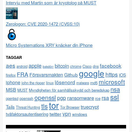
Intervju med Martin som är kryptolog på MUST
Zerologon: CVE 2020-1472 (CVSS:10)
Micro Systemations XRY knäcker din iPhone
TAGGAR
aes
apple
facebook
bitcoin
Cisco
dns
android
chrome
bakdörr
google
FRA
https
Försvarsmakten
Github
iOS
firefox
microsoft
lösenord
iphone
md5
john the ripper
linux
malware
nsa
MSB
Myndigheten för samhällsskydd och beredskap
MUST
ssl
openssl
pgp
rsa
ransomware
rce
openssh
openbsd
tor
tls
Tails
truecrypt
Threat Hunting
Tor Browser
vpn
twitter
tvåfaktorsautentisering
windows