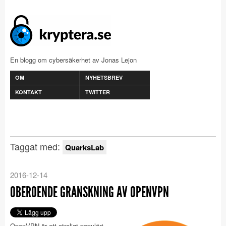
En blogg om cybersäkerhet av Jonas Lejon
OM
NYHETSBREV
KONTAKT
TWITTER
Taggat med:
QuarksLab
2016-12-14
OBEROENDE GRANSKNING AV OPENVPN
OpenVPN är ett otroligt populärt