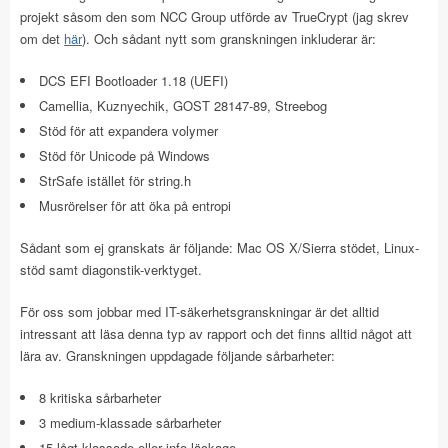
projekt såsom den som NCC Group utförde av TrueCrypt (jag skrev
om det
här
). Och sådant nytt som granskningen inkluderar är:
DCS EFI Bootloader 1.18 (UEFI)
Camellia, Kuznyechik, GOST 28147-89, Streebog
Stöd för att expandera volymer
Stöd för Unicode på Windows
StrSafe istället för string.h
Musrörelser för att öka på entropi
Sådant som ej granskats är följande: Mac OS X/Sierra stödet, Linux-
stöd samt diagonstik-verktyget.
För oss som jobbar med IT-säkerhetsgranskningar är det alltid
intressant att läsa denna typ av rapport och det finns alltid något att
lära av. Granskningen uppdagade följande sårbarheter:
8 kritiska sårbarheter
3 medium-klassade sårbarheter
15 lågt klassade eller info-läckage