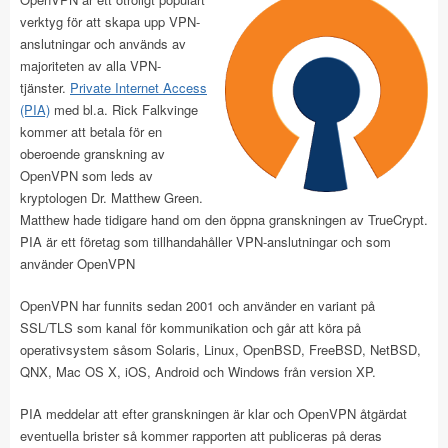
verktyg för att skapa upp VPN-
anslutningar och används av
majoriteten av alla VPN-
tjänster.
Private Internet Access
(PIA)
med bl.a. Rick Falkvinge
kommer att betala för en
oberoende granskning av
OpenVPN som leds av
kryptologen Dr. Matthew Green.
Matthew hade tidigare hand om den öppna granskningen av TrueCrypt.
PIA är ett företag som tillhandahåller VPN-anslutningar och som
använder OpenVPN
OpenVPN har funnits sedan 2001 och använder en variant på
SSL/TLS som kanal för kommunikation och går att köra på
operativsystem såsom Solaris, Linux, OpenBSD, FreeBSD, NetBSD,
QNX, Mac OS X, iOS, Android och Windows från version XP.
PIA meddelar att efter granskningen är klar och OpenVPN åtgärdat
eventuella brister så kommer rapporten att publiceras på deras