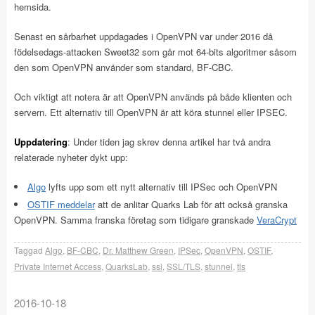
hemsida.
Senast en sårbarhet uppdagades i OpenVPN var under 2016 då
födelsedags-attacken Sweet32 som går mot 64-bits algoritmer såsom
den som OpenVPN använder som standard, BF-CBC.
Och viktigt att notera är att OpenVPN används på både klienten och
servern. Ett alternativ till OpenVPN är att köra stunnel eller IPSEC.
Uppdatering
: Under tiden jag skrev denna artikel har två andra
relaterade nyheter dykt upp:
Algo
lyfts upp som ett nytt alternativ till IPSec och OpenVPN
OSTIF meddelar
att de anlitar Quarks Lab för att också granska
OpenVPN. Samma franska företag som tidigare granskade
VeraCrypt
Taggad
Algo
,
BF-CBC
,
Dr. Matthew Green
,
IPSec
,
OpenVPN
,
OSTIF
,
Private Internet Access
,
QuarksLab
,
ssl
,
SSL/TLS
,
stunnel
,
tls
2016-10-18