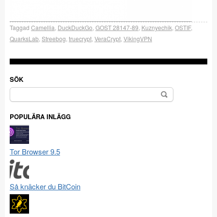
Taggad
Camellia
,
DuckDuckGo
,
GOST 28147-89
,
Kuznyechik
,
OSTIF
,
QuarksLab
,
Streebog
,
truecrypt
,
VeraCrypt
,
VikingVPN
SÖK
Sök
efter:
POPULÄRA INLÄGG
Tor Browser 9.5
Så knäcker du BitCoin