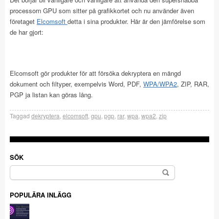
processorn GPU som sitter på grafikkortet och nu använder även
företaget
Elcomsoft
detta i sina produkter. Här är den jämförelse som
de har gjort:
Elcomsoft gör produkter för att försöka dekryptera en mängd
dokument och filtyper, exempelvis Word, PDF,
WPA/WPA2
, ZIP, RAR,
PGP ja listan kan göras lång.
Taggad
dekryptera
,
elcomsoft
,
gpu
,
pgp
,
rar
,
wpa
,
wpa2
,
zip
SÖK
Sök
efter:
POPULÄRA INLÄGG