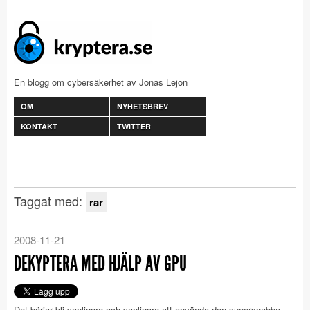
En blogg om cybersäkerhet av Jonas Lejon
OM
NYHETSBREV
KONTAKT
TWITTER
Taggat med:
rar
2008-11-21
DEKYPTERA MED HJÄLP AV GPU
Det börjar bli vanligare och vanligare att använda den supersnabba