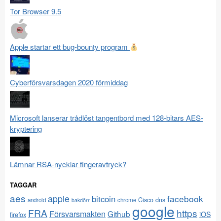
Tor Browser 9.5
Apple startar ett bug-bounty program
Cyberförsvarsdagen 2020 förmiddag
Microsoft lanserar trådlöst tangentbord med 128-bitars AES-
kryptering
Lämnar RSA-nycklar fingeravtryck?
TAGGAR
aes
apple
facebook
bitcoin
Cisco
dns
android
chrome
bakdörr
google
FRA
https
Försvarsmakten
Github
iOS
firefox