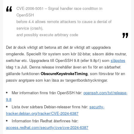
CVE-2006-5051 – Signal handler race condition in
OpenSSH
before 4.4 allows remote attackers to cause a denial of
service (crash),
and possibly execute arbitrary code
Det är dock viktigt att betona att det är viktigt att uppgradera
omgående. Speciellt för system som kör 32-bitar, såsom äldre routrar,
switchar etc. Uppgradera till OpenSSH 9.8 (eller 9.8p1) som
släpptes
idag 1:a Juli. Denna release innehåller även en fix för en sårbarhet
gällande funktionen
ObscureKeystrokeTiming
, som försvårar för en
passiv angripare som kan läsa av tangentbordstryckningar.
Mer information finns från OpenSSH här:
openssh.com/txt/release-
9.8
Lista över sårbara Debian-releaser finns här:
security-
tracker.debian.org/tracker/CVE-2024-6387
Information från Redhat återfinnes här:
access.redhat.com/security/cve/cve-2024-6387