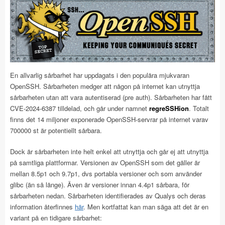
En allvarlig sårbarhet har uppdagats i den populära mjukvaran
OpenSSH. Sårbarheten medger att någon på internet kan utnyttja
sårbarheten utan att vara autentiserad (pre auth). Sårbarheten har fått
CVE-2024-6387 tilldelad, och går under namnet
regreSSHion
. Totalt
finns det 14 miljoner exponerade OpenSSH-servrar på internet varav
700000 st är potentiellt sårbara.
Dock är sårbarheten inte helt enkel att utnyttja och går ej att utnyttja
på samtliga plattformar. Versionen av OpenSSH som det gäller är
mellan 8.5p1 och 9.7p1, dvs portabla versioner och som använder
glibc (än så länge). Även är versioner innan 4.4p1 sårbara, för
sårbarheten nedan. Sårbarheten identifierades av Qualys och deras
information återfinnes
här
. Men kortfattat kan man säga att det är en
variant på en tidigare sårbarhet: