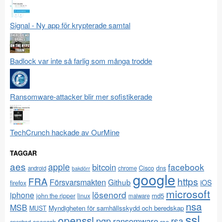
Signal - Ny app för krypterade samtal
Badlock var inte så farlig som många trodde
Ransomware-attacker blir mer sofistikerade
TechCrunch hackade av OurMine
TAGGAR
aes
apple
facebook
bitcoin
Cisco
dns
android
chrome
bakdörr
google
FRA
https
Försvarsmakten
Github
iOS
firefox
microsoft
lösenord
iphone
md5
john the ripper
linux
malware
nsa
MSB
Myndigheten för samhällsskydd och beredskap
MUST
ssl
openssl
pgp
rsa
ransomware
rce
openssh
openbsd