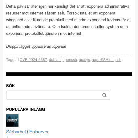
Detta påvisar åter igen hur känsligt det är att exponera administrativa
resurser mot internet såsom ssh. Försök istället att exponera
wireguard eller liknande protokoll med mindre exponerad kodbas för ej
autentiserade användare. Och isolera den process eller system som
exponerar protokollet/tjänsten mot internet.
Blogginlägget uppdateras löpande
Taggad
CVE-2024-6387
,
debian
,
openssh
,
qualys
,
regreSSHion
,
ssh
SÖK
Sök
efter:
POPULÄRA INLÄGG
Sårbarhet i Episerver