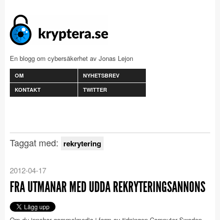
En blogg om cybersäkerhet av Jonas Lejon
OM
NYHETSBREV
KONTAKT
TWITTER
Taggat med:
rekrytering
2012-04-17
FRA UTMANAR MED UDDA REKRYTERINGSANNONS
Om du innehar gammelmedia i form av tidningen Computer Sweden