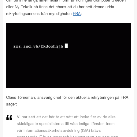
eller Ny Teknik så finns det chans att du har sett denna udda
rekryteringsannons från myndigheten
FRA
:
Claes Törneman, ansvarig chef för den aktuella rekryteringen på FRA
säger:
Vi har sett att det här är ett sätt att locka fler av de allra
skickligaste specialisterna till våra lediga tjänster. Inom
vår informationssäkerhetsavdelning (ISA) krävs
avancerade IT-kunskaper och konkurrensen om dem som