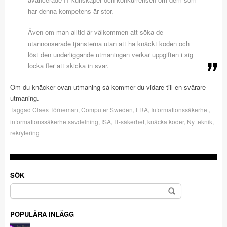
har denna kompetens är stor.
Även om man alltid är välkommen att söka de
utannonserade tjänsterna utan att ha knäckt koden och
löst den underliggande utmaningen verkar uppgiften i sig
locka fler att skicka in svar.
Om du knäcker ovan utmaning så kommer du vidare till en svårare
utmaning.
Taggad
Claes Törneman
,
Computer Sweden
,
FRA
,
Informationssäkerhet
,
informationssäkerhetsavdelning
,
ISA
,
IT-säkerhet
,
knäcka koder
,
Ny teknik
,
rekrytering
SÖK
Sök
efter:
POPULÄRA INLÄGG