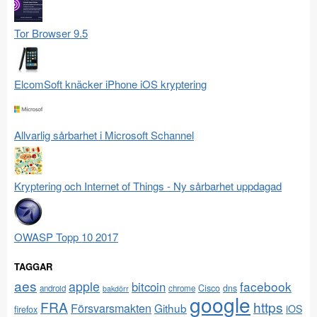
Tor Browser 9.5
ElcomSoft knäcker iPhone iOS kryptering
Allvarlig sårbarhet i Microsoft Schannel
Kryptering och Internet of Things - Ny sårbarhet uppdagad
OWASP Topp 10 2017
TAGGAR
aes
apple
facebook
bitcoin
Cisco
dns
android
chrome
bakdörr
google
FRA
https
Försvarsmakten
Github
iOS
firefox