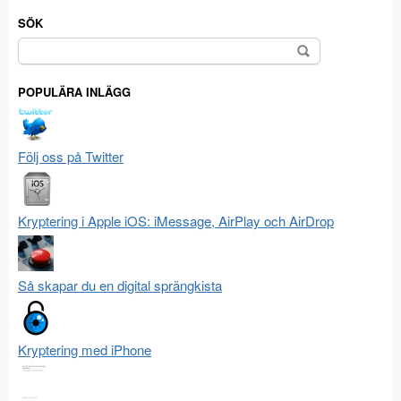
SÖK
Sök
efter:
POPULÄRA INLÄGG
Följ oss på Twitter
Kryptering i Apple iOS: iMessage, AirPlay och AirDrop
Så skapar du en digital sprängkista
Kryptering med iPhone