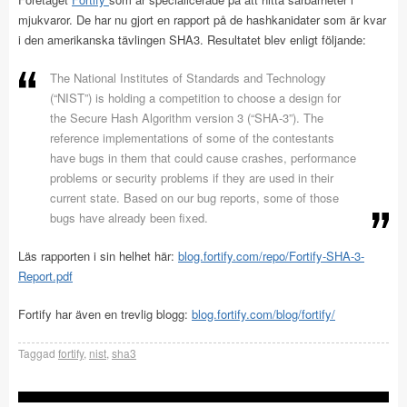
mjukvaror. De har nu gjort en rapport på de hashkanidater som är kvar
i den amerikanska tävlingen SHA3. Resultatet blev enligt följande:
The National Institutes of Standards and Technology
(“NIST”) is holding a competition to choose a design for
the Secure Hash Algorithm version 3 (“SHA-3”). The
reference implementations of some of the contestants
have bugs in them that could cause crashes, performance
problems or security problems if they are used in their
current state. Based on our bug reports, some of those
bugs have already been fixed.
Läs rapporten i sin helhet här:
blog.fortify.com/repo/Fortify-SHA-3-
Report.pdf
Fortify har även en trevlig blogg:
blog.fortify.com/blog/fortify/
Taggad
fortify
,
nist
,
sha3