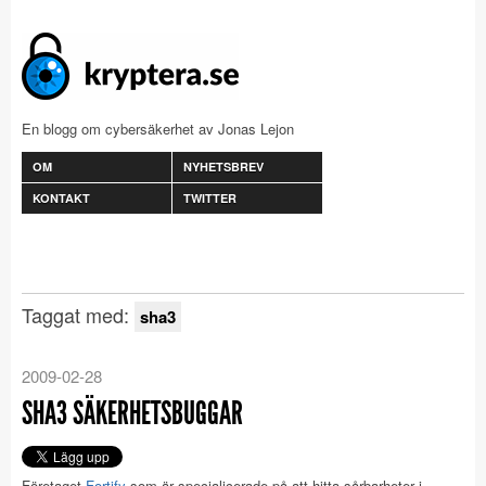
En blogg om cybersäkerhet av Jonas Lejon
OM
NYHETSBREV
KONTAKT
TWITTER
Taggat med:
sha3
2009-02-28
SHA3 SÄKERHETSBUGGAR
Företaget
Fortify
som är specialicerade på att hitta sårbarheter i