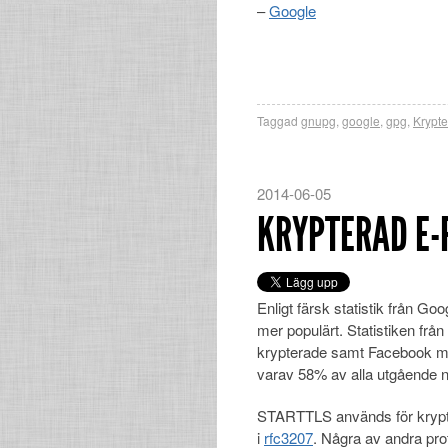
–
Google
Taggad
gnupg
,
google
,
gpg
,
Krypte
2014-06-05
KRYPTERAD E-
Enligt färsk statistik från G
mer populärt. Statistiken från
krypterade samt Facebook me
varav 58% av alla utgående not
STARTTLS används för krypter
i
rfc3207
. Några av andra pr