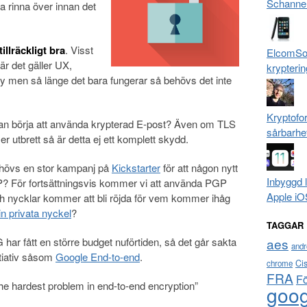
Schanne
a rinna över innan det
tillräckligt bra
. Visst
ElcomSof
är det gäller UX,
krypterin
 men så länge det bara fungerar så behövs det inte
Kryptofo
n börja att använda krypterad E-post? Även om TLS
sårbarhe
mer utbrett så är detta ej ett komplett skydd.
behövs en stor kampanj på
Kickstarter
för att någon nytt
Inbyggd 
P? För fortsättningsvis kommer vi att använda PGP
Apple iO
ch nycklar kommer att bli röjda för vem kommer ihåg
in privata nyckel
?
TAGGAR
har fått en större budget nuförtiden, så det går sakta
aes
andr
ntiativ såsom
Google End-to-end
.
Ci
chrome
FRA
F
 the hardest problem in end-to-end encryption”
goog