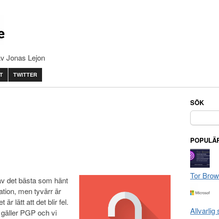
av Jonas Lejon
T
TWITTER
SÖK
Sök
efter:
POPULÄR
Tor Brow
v det bästa som hänt
ion, men tyvärr är
r lätt att det blir fel.
Allvarlig
 gäller PGP och vi