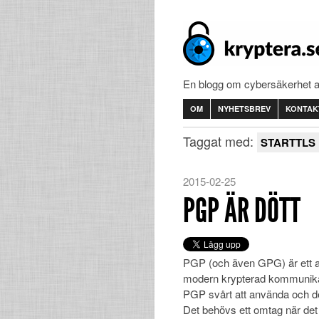
En blogg om cybersäkerhet 
OM
NYHETSBREV
KONTAK
Taggat med:
STARTTLS
2015-02-25
PGP ÄR DÖTT
PGP (och även GPG) är ett a
modern krypterad kommunikat
PGP svårt att använda och det ä
Det behövs ett omtag när det