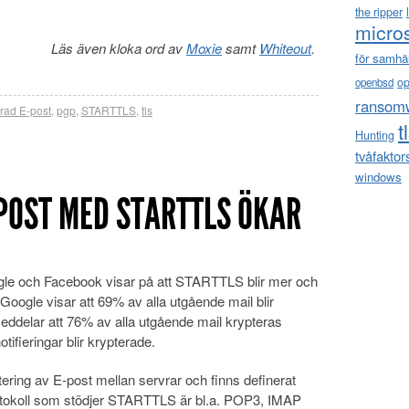
the ripper
micro
Läs även kloka ord av
Moxie
samt
Whiteout
.
för samhä
o
openbsd
ransom
rad E-post
,
pgp
,
STARTTLS
,
tls
t
Hunting
tvåfaktor
windows
POST MED STARTTLS ÖKAR
oogle och Facebook visar på att STARTTLS blir mer och
 Google visar att 69% av alla utgående mail blir
ddelar att 76% av alla utgående mail krypteras
ifieringar blir krypterade.
ing av E-post mellan servrar och finns definerat
otokoll som stödjer STARTTLS är bl.a. POP3, IMAP