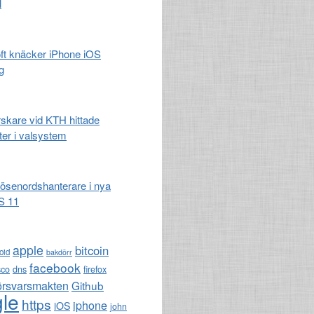
l
t knäcker iPhone iOS
g
rskare vid KTH hittade
ter i valsystem
lösenordshanterare i nya
S 11
apple
bitcoin
oid
bakdörr
facebook
sco
dns
firefox
örsvarsmakten
Github
le
https
iphone
iOS
john