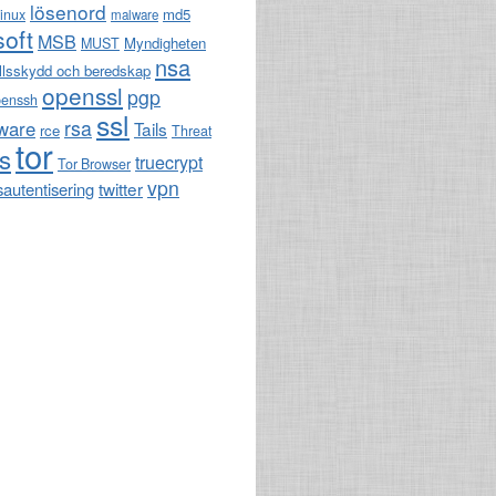
lösenord
md5
linux
malware
soft
MSB
Myndigheten
MUST
nsa
llsskydd och beredskap
openssl
pgp
penssh
ssl
rsa
ware
Tails
rce
Threat
tor
ls
truecrypt
Tor Browser
vpn
twitter
sautentisering