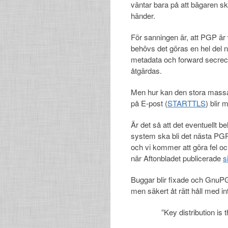
väntar bara på att bägaren sk
händer.
För sanningen är, att PGP är
behövs det göras en hel del n
metadata och forward secrecy
åtgärdas.
Men hur kan den stora massa
på E-post (
STARTTLS
) blir 
Är det så att det eventuellt 
system ska bli det nästa PG
och vi kommer att göra fel o
när Aftonbladet publicerade
s
Buggar blir fixade och GnuPG 
men säkert åt rätt håll med i
”Key distribution is