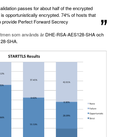
 validation passes for about half of the encrypted
f is opportunistically encrypted. 74% of hosts that
 provide Perfect Forward Secrecy
oritmen som används är
DHE-RSA-AES128-SHA och
128-SHA.