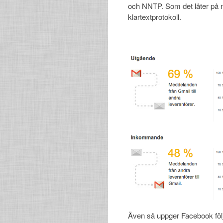
och NNTP. Som det låter på n
klartextprotokoll.
Även så uppger Facebook föl