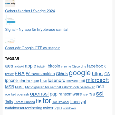
Cybersäkerhet i Sverige 2024
Signal - Ny app för krypterade samtal
Snart går Google CTF av stapeln
TAGGAR
aes
apple
facebook
bitcoin
Cisco
dns
android
chrome
bakdörr
google
FRA
https
Försvarsmakten
Github
iOS
firefox
microsoft
lösenord
iphone
md5
john the ripper
linux
malware
nsa
MSB
Myndigheten för samhällsskydd och beredskap
MUST
ssl
openssl
pgp
rsa
ransomware
rce
openssh
openbsd
tor
tls
Tails
truecrypt
Threat Hunting
Tor Browser
vpn
twitter
tvåfaktorsautentisering
windows