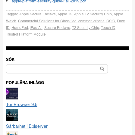
apple-platform-security-guide-Fall-2019.pdf
Taggad
Apple Secure Enclave
,
Apple T2
,
Apple T2 Security Chip
,
Apple
Watch
,
Commercial Solutions for Classified
,
common criteria
,
CSfC
,
Face
ID
,
HomePod
,
iPad Air
,
Secure Enclave
,
T2 Security Chip
,
Touch ID
,
Trusted Platform Module
SÖK
Sök
efter:
POPULÄRA INLÄGG
Tor Browser 9.5
Sårbarhet i Episerver