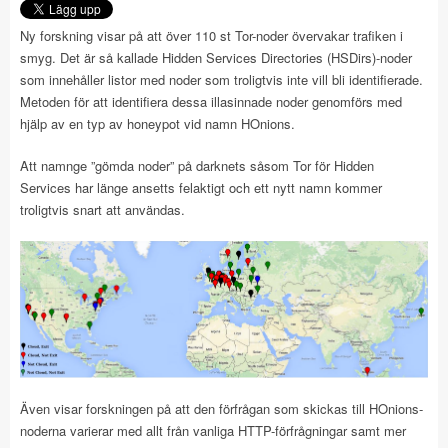
Ny forskning visar på att över 110 st Tor-noder övervakar trafiken i
smyg. Det är så kallade Hidden Services Directories (HSDirs)-noder
som innehåller listor med noder som troligtvis inte vill bli identifierade.
Metoden för att identifiera dessa illasinnade noder genomförs med
hjälp av en typ av honeypot vid namn HOnions.
Att namnge ”gömda noder” på darknets såsom Tor för Hidden
Services har länge ansetts felaktigt och ett nytt namn kommer
troligtvis snart att användas.
Även visar forskningen på att den förfrågan som skickas till HOnions-
noderna varierar med allt från vanliga HTTP-förfrågningar samt mer