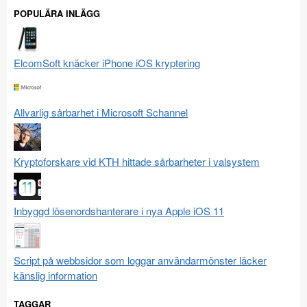
POPULÄRA INLÄGG
ElcomSoft knäcker iPhone iOS kryptering
Allvarlig sårbarhet i Microsoft Schannel
Kryptoforskare vid KTH hittade sårbarheter i valsystem
Inbyggd lösenordshanterare i nya Apple iOS 11
Script på webbsidor som loggar användarmönster läcker
känslig information
TAGGAR