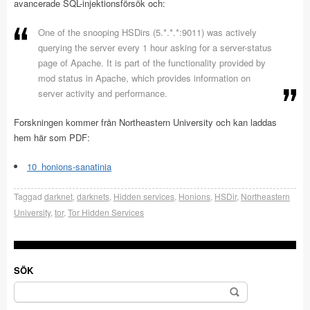
avancerade SQL-injektionsförsök och:
One of the snooping HSDirs (5.*.*.*:9011) was actively
querying the server every 1 hour asking for a server-status
page of Apache. It is part of the functionality provided by
mod status in Apache, which provides information on
server activity and performance.
Forskningen kommer från Northeastern University och kan laddas
hem här som PDF:
10_honions-sanatinia
Taggad
darknet
,
darknets
,
Hidden services
,
Honions
,
HSDir
,
Northeastern
University
,
tor
,
Tor Hidden Services
SÖK
Sök
efter: