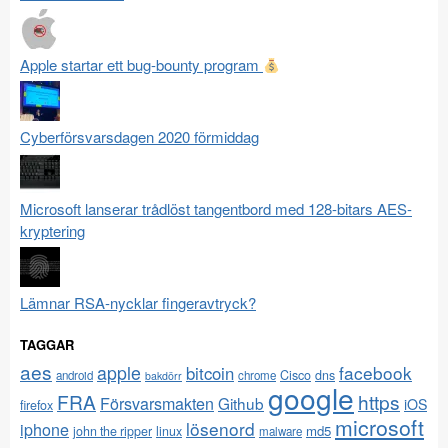
Apple startar ett bug-bounty program
Cyberförsvarsdagen 2020 förmiddag
Microsoft lanserar trådlöst tangentbord med 128-bitars AES-
kryptering
Lämnar RSA-nycklar fingeravtryck?
TAGGAR
aes
apple
facebook
bitcoin
Cisco
dns
android
chrome
bakdörr
google
FRA
https
Försvarsmakten
Github
iOS
firefox
microsoft
lösenord
iphone
md5
john the ripper
linux
malware