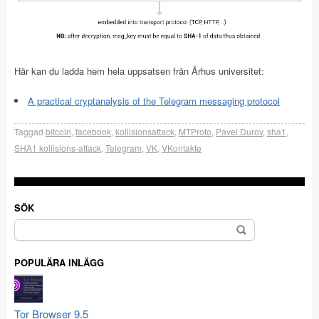
Här kan du ladda hem hela uppsatsen från Århus universitet:
A practical cryptanalysis of the Telegram messaging protocol
Taggad
bitcoin
,
facebook
,
kollisionsattack
,
MTProto
,
Pavel Durov
,
sha1
,
SHA1 kollisions-attack
,
Telegram
,
VK
,
VKontakte
SÖK
Sök
efter:
POPULÄRA INLÄGG
Tor Browser 9.5