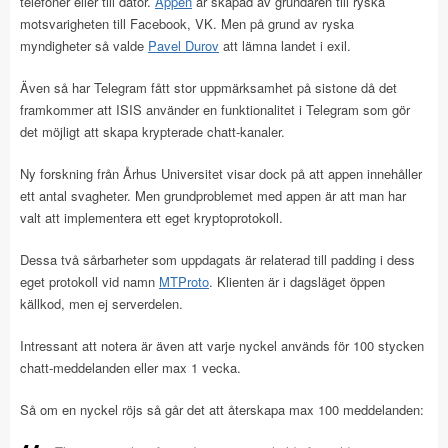
telefoner eller till dator.
Appen
är skapad av grundaren till ryska
motsvarigheten till Facebook, VK. Men på grund av ryska
myndigheter så valde
Pavel Durov
att lämna landet i exil.
Även så har Telegram fått stor uppmärksamhet på sistone då det
framkommer att ISIS använder en funktionalitet i Telegram som gör
det möjligt att skapa krypterade chatt-kanaler.
Ny forskning från Århus Universitet visar dock på att appen innehåller
ett antal svagheter. Men grundproblemet med appen är att man har
valt att implementera ett eget kryptoprotokoll.
Dessa två sårbarheter som uppdagats är relaterad till padding i dess
eget protokoll vid namn
MTProto
. Klienten är i dagsläget öppen
källkod, men ej serverdelen.
Intressant att notera är även att varje nyckel används för 100 stycken
chatt-meddelanden eller max 1 vecka.
Så om en nyckel röjs så går det att återskapa max 100 meddelanden: