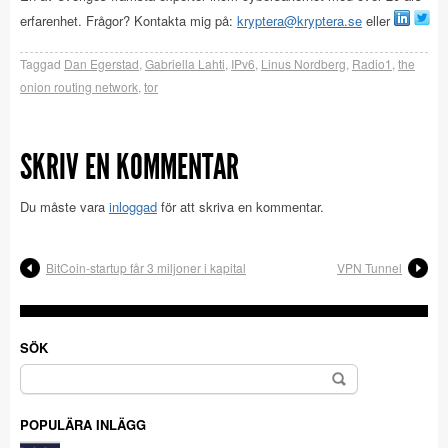
erfarenhet. Frågor? Kontakta mig på:
kryptera@kryptera.se
eller
Taggad
Dan Egerstad
,
Gabriella Lahti
,
IPv6
,
Linus Nordberg
,
Radio1
,
the
onion routing network
,
tor
SKRIV EN KOMMENTAR
Du måste vara
inloggad
för att skriva en kommentar.
BitCoin-startup får 3 miljoner i kapital
VPN Tunnel
SÖK
Sök
efter:
POPULÄRA INLÄGG