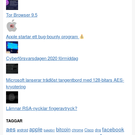
Tor Browser 9.5
Apple startar ett bug-bounty program
Cyberförsvarsdagen 2020 förmiddag
Microsoft lanserar trådlöst tangentbord med 128-bitars AES-
kryptering
Lämnar RSA-nycklar fingeravtryck?
TAGGAR
aes
apple
facebook
bitcoin
Cisco
dns
android
chrome
bakdörr