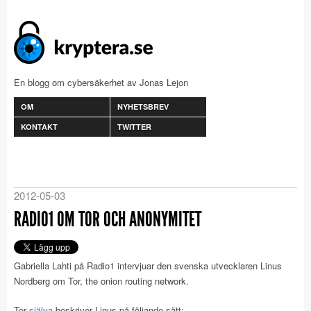
En blogg om cybersäkerhet av Jonas Lejon
OM
NYHETSBREV
KONTAKT
TWITTER
2012-05-03
RADIO1 OM TOR OCH ANONYMITET
Gabriella Lahti på Radio1 intervjuar den svenska utvecklaren Linus
Nordberg om Tor, the onion routing network.
Tor
själva
beskriver Linus på följande sätt: