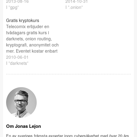
2013-08-16
2014-10-31
I ”gpg”
I ”.onion”
Gratis kryptokurs
Telecomix erbjuder en
tvådagars gratis kurs i
darknets, onion routing,
kryptografi, anonymitet och
mer. Eventet kostar enbart
pengar för företag. Eventet
2010-06-01
kommer att gå av stapeln
I ”darknets”
på IT-universitetet i
Göteborg. Uppdatering:
Det gäller den 17e juni och
det är föredrag den 16 juni.
Troligtvis är det denna
agenda som gäller:…
Om Jonas Lejon
En av sveriges främsta experter inom cybersäkerhet med över 20 års