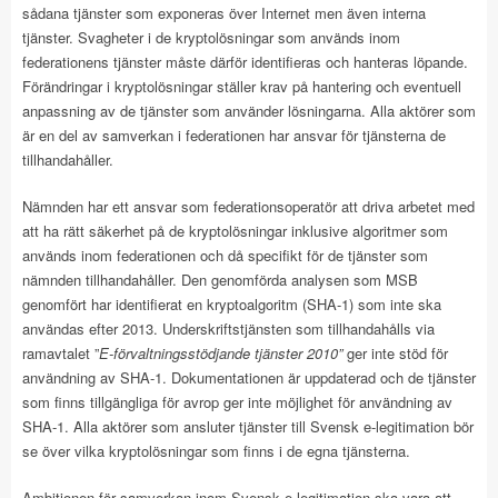
sådana tjänster som exponeras över Internet men även interna
tjänster. Svagheter i de kryptolösningar som används inom
federationens tjänster måste därför identifieras och hanteras löpande.
Förändringar i kryptolösningar ställer krav på hantering och eventuell
anpassning av de tjänster som använder lösningarna. Alla aktörer som
är en del av samverkan i federationen har ansvar för tjänsterna de
tillhandahåller.
Nämnden har ett ansvar som federationsoperatör att driva arbetet med
att ha rätt säkerhet på de kryptolösningar inklusive algoritmer som
används inom federationen och då specifikt för de tjänster som
nämnden tillhandahåller. Den genomförda analysen som MSB
genomfört har identifierat en kryptoalgoritm (SHA-1) som inte ska
användas efter 2013. Underskriftstjänsten som tillhandahålls via
ramavtalet ”
E-förvaltningsstödjande tjänster 2010”
ger inte stöd för
användning av SHA-1. Dokumentationen är uppdaterad och de tjänster
som finns tillgängliga för avrop ger inte möjlighet för användning av
SHA-1. Alla aktörer som ansluter tjänster till Svensk e-legitimation bör
se över vilka kryptolösningar som finns i de egna tjänsterna.
Ambitionen för samverkan inom Svensk e-legitimation ska vara att