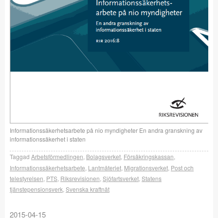
Informationssäkerhetsarbete på nio myndigheter En andra granskning av
informationssäkerhet i staten
Taggad
Arbetsförmedlingen
,
Bolagsverket
,
Försäkringskassan
,
Informationssäkerhetsarbete
,
Lantmäteriet
,
Migrationsverket
,
Post och
telestyrelsen
,
PTS
,
Riksrevisionen
,
Sjöfartsverket
,
Statens
tjänstepensionsverk
,
Svenska kraftnät
2015-04-15