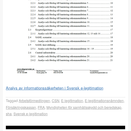
Analys av informationssäkerheten i Svensk e-legitimation
Taggad
Arbetsförmedlingen
,
CSN
,
E-legitimation
,
E-legitimationsnämnden
,
Försäkringskassan
,
FRA
,
Myndigheten för samhällsskydd och beredskap
,
sha
,
Svensk e-legitimation