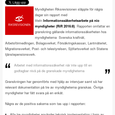
Myndigheten Riksrevisionen släppte för några
dagar sin rapport med
titeln
Informationssäkerhetsarbete på nio
myndigheter (RiR 2016:8)
. Rapporten omfattar en
granskning gällande informationssäkerheten hos
myndigheterna Svenska kraftnät,
Arbetsförmedlingen, Bolagsverket, Försäkringskassan, Lantmäteriet,
Migrationsverket, Post- och telestyrelsen, Sjöfartsverket och Statens
tjänstepensionsverk.
Arbetet med informationssäkerhet når inte upp till en
godtagbar nivå på de granskade myndigheterna
Granskningen har genomförts med hjälp av intervjuer samt så har
relevant dokumentation på tre av myndigheterna granskas. Övriga
myndigheter har fått svara på en enkät.
Några av de positiva sakerna som tas upp i rapporten:
Alla tre myndigheter använder teknisk implementation i form av