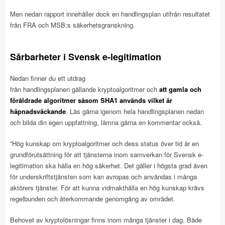
Men nedan rapport innehåller dock en handlingsplan utifrån resultatet
från FRA och MSB:s säkerhetsgranskning.
Sårbarheter i Svensk e-legitimation
Nedan finner du ett utdrag
från handlingsplanen gällande kryptoalgoritmer och
att gamla och
föråldrade algoritmer såsom SHA1 används vilket är
häpnadsväckande
. Läs gärna igenom hela handlingsplanen nedan
och bilda din egen uppfattning, lämna gärna en kommentar också.
”Hög kunskap om kryptoalgoritmer och dess status över tid är en
grundförutsättning för att tjänsterna inom samverkan för Svensk e-
legitimation ska hålla en hög säkerhet. Det gäller i högsta grad även
för underskriftstjänsten som kan avropas och användas i många
aktörers tjänster. För att kunna vidmakthålla en hög kunskap krävs
regelbunden och återkommande genomgång av området.
Behovet av kryptolösningar finns inom många tjänster i dag. Både