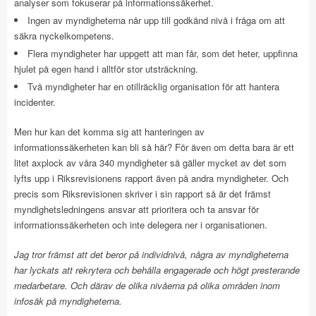
analyser som fokuserar på informationssäkerhet.
Ingen av myndigheterna når upp till godkänd nivå i fråga om att
säkra nyckelkompetens.
Flera myndigheter har uppgett att man får, som det heter, uppfinna
hjulet på egen hand i alltför stor utsträckning.
Två myndigheter har en otillräcklig organisation för att hantera
incidenter.
Men hur kan det komma sig att hanteringen av
informationssäkerheten kan bli så här? För även om detta bara är ett
litet axplock av våra 340 myndigheter så gäller mycket av det som
lyfts upp i Riksrevisionens rapport även på andra myndigheter. Och
precis som Riksrevisionen skriver i sin rapport så är det främst
myndighetsledningens ansvar att prioritera och ta ansvar för
informationssäkerheten och inte delegera ner i organisationen.
Jag tror främst att det beror på individnivå, några av myndigheterna
har lyckats att rekrytera och behålla engagerade och högt presterande
medarbetare. Och därav de olika nivåerna på olika områden inom
infosäk på myndigheterna.