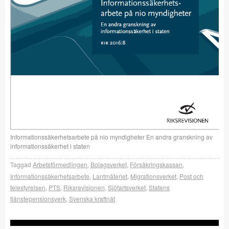
Informationssäkerhetsarbete på nio myndigheter En andra granskning av
informationssäkerhet i staten
Taggad
Arbetsförmedlingen
,
Bolagsverket
,
Försäkringskassan
,
Informationssäkerhetsarbete
,
Lantmäteriet
,
Migrationsverket
,
Post och
telestyrelsen
,
PTS
,
Riksrevisionen
,
Sjöfartsverket
,
Statens
tjänstepensionsverk
,
Svenska kraftnät