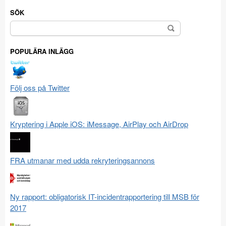
SÖK
Sök
efter:
POPULÄRA INLÄGG
Följ oss på Twitter
Kryptering i Apple iOS: iMessage, AirPlay och AirDrop
FRA utmanar med udda rekryteringsannons
Ny rapport: obligatorisk IT-incidentrapportering till MSB för
2017