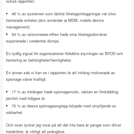
också rapporten:
46 % av systemen som läckte företagsinloggningar var icke-
hanterade enheter (dvs använder ej MDM, mobile device
management)
54 % av ransomware-offren hade sina företagsdomäner
exponerade i credential dumps
En tydlig signal för organisationer förbättra styrningen av BYOD och
hantering av behörigheter/hemligheter.
En annan sak vi kan se i rapporten är att intrång motiverade av
spionage växer kraftigt:
17 % av intrången hade spionagemotiv, nästan en fördubbling
jämfört med tidigare år
70 % av dessa spionageangrepp började med utnyttjande av
sårbarhet
Och ovan tycker jag visar på att det inte bara är pengar som driver
hotaktörer, är viktigt att poängtera.