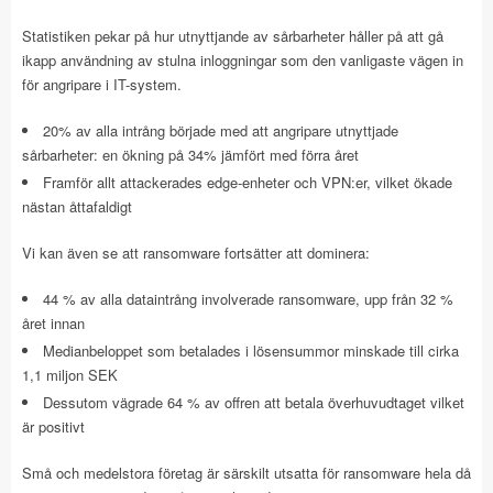
Statistiken pekar på hur utnyttjande av sårbarheter håller på att gå
ikapp användning av stulna inloggningar som den vanligaste vägen in
för angripare i IT-system.
20% av alla intrång började med att angripare utnyttjade
sårbarheter: en ökning på 34% jämfört med förra året
Framför allt attackerades edge-enheter och VPN:er, vilket ökade
nästan åttafaldigt
Vi kan även se att ransomware fortsätter att dominera:
44 % av alla dataintrång involverade ransomware, upp från 32 %
året innan
Medianbeloppet som betalades i lösensummor minskade till cirka
1,1 miljon SEK
Dessutom vägrade 64 % av offren att betala överhuvudtaget vilket
är positivt
Små och medelstora företag är särskilt utsatta för ransomware hela då