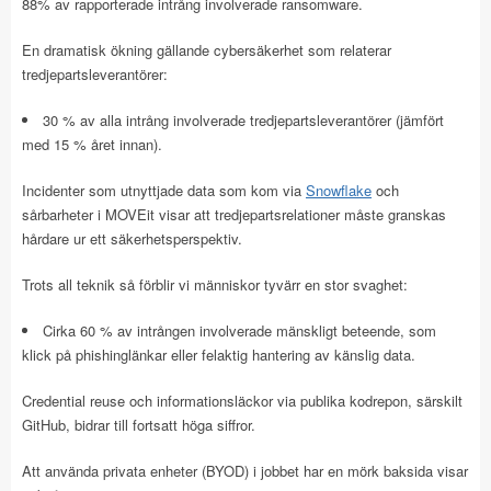
88% av rapporterade intrång involverade ransomware.
En dramatisk ökning gällande cybersäkerhet som relaterar
tredjepartsleverantörer:
30 % av alla intrång involverade tredjepartsleverantörer (jämfört
med 15 % året innan).
Incidenter som utnyttjade data som kom via
Snowflake
och
sårbarheter i MOVEit visar att tredjepartsrelationer måste granskas
hårdare ur ett säkerhetsperspektiv.
Trots all teknik så förblir vi människor tyvärr en stor svaghet:
Cirka 60 % av intrången involverade mänskligt beteende, som
klick på phishinglänkar eller felaktig hantering av känslig data.
Credential reuse och informationsläckor via publika kodrepon, särskilt
GitHub, bidrar till fortsatt höga siffror.
Att använda privata enheter (BYOD) i jobbet har en mörk baksida visar