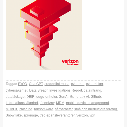
Taggad
BYOD
,
ChatGPT
,
credential reuse
,
cyberhot
,
cyberrisker
,
cybersäkerhet
,
Data Breach Investigations Report
,
dataintrång
,
dataläckage
,
DBIR
,
edge-enheter
,
GenAI
,
Generativ AI
,
Github
,
Informationssäkerhet
,
lösenkrav
,
MDM
,
mobile device management
,
MOVEit
,
Phishing
,
ransomware
,
sårbarheter
,
små och medelstora företag
,
Snowflake
,
spionage
,
tredjepartsleverantörer
,
Verizon
,
vpn