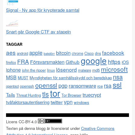
Signal - Ny app för krypterade samtal
Snart går Google CTF av stapeln
TAGGAR
aes
apple
facebook
bitcoin
Cisco
dns
android
chrome
bakdörr
google
FRA
https
Försvarsmakten
Github
iOS
firefox
microsoft
lösenord
iphone
md5
john the ripper
linux
malware
nsa
MSB
Myndigheten för samhällsskydd och beredskap
MUST
ssl
openssl
pgp
rsa
ransomware
rce
openssh
openbsd
tor
tls
Tails
truecrypt
Threat Hunting
Tor Browser
vpn
twitter
tvåfaktorsautentisering
windows
Licens CC-BY-4.0
Texten på denna blogg är licensierat under
Creative Commons
Attribution 4.0 International License
, ange källa.