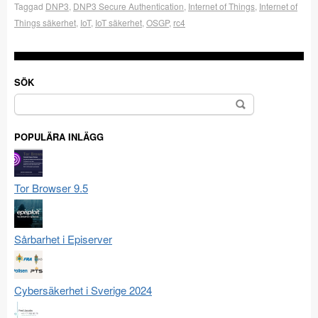
Taggad
DNP3
,
DNP3 Secure Authentication
,
Internet of Things
,
Internet of
Things säkerhet
,
IoT
,
IoT säkerhet
,
OSGP
,
rc4
SÖK
Sök
efter:
POPULÄRA INLÄGG
Tor Browser 9.5
Sårbarhet i Episerver
Cybersäkerhet i Sverige 2024