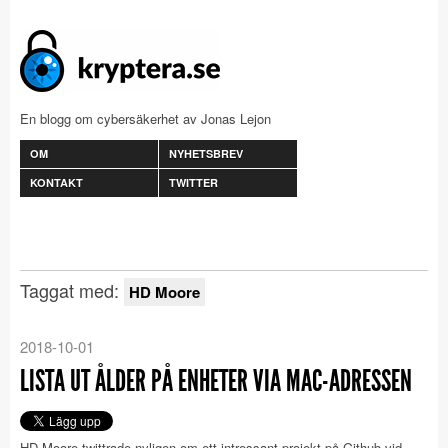
En blogg om cybersäkerhet av Jonas Lejon
OM
NYHETSBREV
KONTAKT
TWITTER
Taggat med:
HD Moore
2018-10-01
LISTA UT ÅLDER PÅ ENHETER VIA MAC-ADRESSEN
HD Moore twittrade nyligen om ett intressant projekt på Github vid