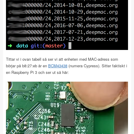
Tittar vi i ovan tabell så ser vi att enheten med MAC-adress som
börjar på b8:27:eb är en
BCM43438
(numera Cypress). Sitter faktiskt i
en Raspberry Pi 3 och ser ut så här: