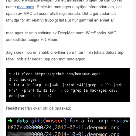
namn
mac-ages
. Projektet mac-ages utnyttjar information om, när
spann av MAC-adresser blivit registrerade. Detta går sedan att
utnyttja för att relativt trubbigt lista ut hur gammal en enhet är.
mac-ages är en blandning av DeepMac samt WireSharks MAC-
adresslistor uppger HD Moore.
Jag skrev ihop en snabb one-liner som tittar i min lokala dators arp-
tabell och slår sedan upp den mot mac-ages:
$ git clone https://github.com/hdm/mac-ages
$ cd mac-ages
$ for a in `arp -na|awk '{print $4}'|grep -v ^1: |awk -
F':' '{print $1 $2 $3}'`; do fgrep $a mac-ages.csv;
done|sort -n -t, -k2
Resultatet från ovan blir då (maskat):