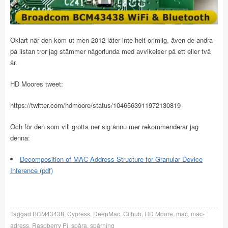
Oklart när den kom ut men 2012 låter inte helt orimlig, även de andra
på listan tror jag stämmer någorlunda med avvikelser på ett eller två
år.
HD Moores tweet:
https://twitter.com/hdmoore/status/1046563911972130819
Och för den som vill grotta ner sig ännu mer rekommenderar jag
denna:
Decomposition of MAC Address Structure for Granular Device
Inference (pdf)
Taggad
BCM43438
,
Cypress
,
DeepMac
,
Github
,
HD Moore
,
mac
,
mac-
adress
,
Raspberry Pi
,
spåra
,
spårning