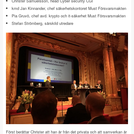
Christer Samuelsson, head Cyber security CGI
kmd Jan Kinnander, chef säkerhetskontoret Must Försvarsmakten
Pia Gruvö, chef avd. krypto och it-säkerhet Must Försvarsmakten
Stefan Strömberg, särskild utredare
Först berättar Christer att han är från det privata och att samverkan är