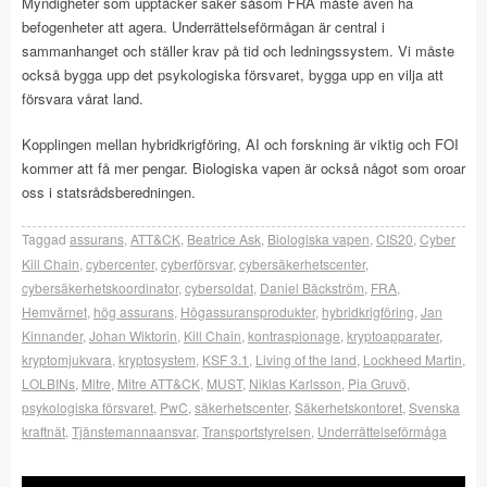
Myndigheter som upptäcker saker såsom FRA måste även ha
befogenheter att agera. Underrättelseförmågan är central i
sammanhanget och ställer krav på tid och ledningssystem. Vi måste
också bygga upp det psykologiska försvaret, bygga upp en vilja att
försvara vårat land.
Kopplingen mellan hybridkrigföring, AI och forskning är viktig och FOI
kommer att få mer pengar. Biologiska vapen är också något som oroar
oss i statsrådsberedningen.
Taggad
assurans
,
ATT&CK
,
Beatrice Ask
,
Biologiska vapen
,
CIS20
,
Cyber
Kill Chain
,
cybercenter
,
cyberförsvar
,
cybersäkerhetscenter
,
cybersäkerhetskoordinator
,
cybersoldat
,
Daniel Bäckström
,
FRA
,
Hemvärnet
,
hög assurans
,
Högassuransprodukter
,
hybridkrigföring
,
Jan
Kinnander
,
Johan Wiktorin
,
Kill Chain
,
kontraspionage
,
kryptoapparater
,
kryptomjukvara
,
kryptosystem
,
KSF 3.1
,
Living of the land
,
Lockheed Martin
,
LOLBINs
,
Mitre
,
Mitre ATT&CK
,
MUST
,
Niklas Karlsson
,
Pia Gruvö
,
psykologiska försvaret
,
PwC
,
säkerhetscenter
,
Säkerhetskontoret
,
Svenska
kraftnät
,
Tjänstemannaansvar
,
Transportstyrelsen
,
Underrättelseförmåga