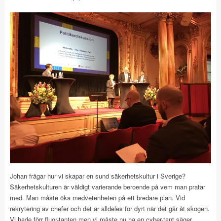
Johan frågar hur vi skapar en sund säkerhetskultur i Sverige?
Säkerhetskulturen är väldigt varierande beroende på vem man pratar
med. Man måste öka medvetenheten på ett bredare plan. Vid
rekrytering av chefer och det är alldeles för dyrt när det går åt skogen.
Vi hade förr fluor-tanten men vi måste nu ha en cyber-tant säger