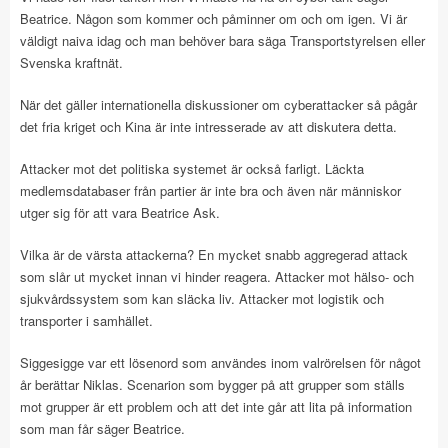
Beatrice. Någon som kommer och påminner om och om igen. Vi är
väldigt naiva idag och man behöver bara säga Transportstyrelsen eller
Svenska kraftnät.
När det gäller internationella diskussioner om cyberattacker så pågår
det fria kriget och Kina är inte intresserade av att diskutera detta.
Attacker mot det politiska systemet är också farligt. Läckta
medlemsdatabaser från partier är inte bra och även när människor
utger sig för att vara Beatrice Ask.
Vilka är de värsta attackerna? En mycket snabb aggregerad attack
som slår ut mycket innan vi hinder reagera. Attacker mot hälso- och
sjukvårdssystem som kan släcka liv. Attacker mot logistik och
transporter i samhället.
Siggesigge var ett lösenord som användes inom valrörelsen för något
år berättar Niklas. Scenarion som bygger på att grupper som ställs
mot grupper är ett problem och att det inte går att lita på information
som man får säger Beatrice.