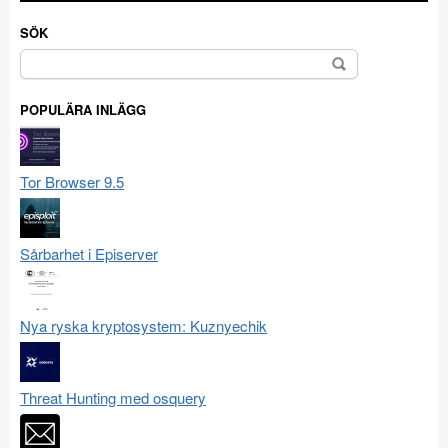
SÖK
Sök
efter:
POPULÄRA INLÄGG
Tor Browser 9.5
Sårbarhet i Episerver
Nya ryska kryptosystem: Kuznyechik
Threat Hunting med osquery