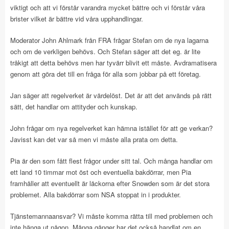
viktigt och att vi förstår varandra mycket bättre och vi förstår våra
brister vilket är bättre vid våra upphandlingar.
Moderator John Ahlmark från FRA frågar Stefan om de nya lagarna
och om de verkligen behövs. Och Stefan säger att det eg. är lite
tråkigt att detta behövs men har tyvärr blivit ett måste. Avdramatisera
genom att göra det till en fråga för alla som jobbar på ett företag.
Jan säger att regelverket är värdelöst. Det är att det används på rätt
sätt, det handlar om attityder och kunskap.
John frågar om nya regelverket kan hämna istället för att ge verkan?
Javisst kan det var så men vi måste alla prata om detta.
Pia är den som fått flest frågor under sitt tal. Och många handlar om
ett land 10 timmar mot öst och eventuella bakdörrar, men Pia
framhåller att eventuellt är läckorna efter Snowden som är det stora
problemet. Alla bakdörrar som NSA stoppat in i produkter.
Tjänstemannaansvar? Vi måste komma rätta till med problemen och
inte hänga ut någon. Många gånger har det också handlat om en