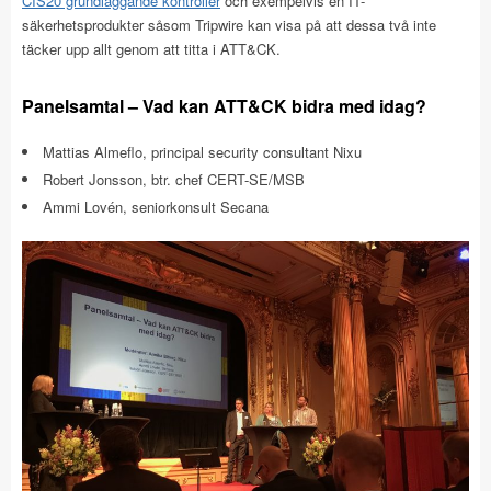
CIS20 grundläggande kontroller
och exempelvis en IT-
säkerhetsprodukter såsom Tripwire kan visa på att dessa två inte
täcker upp allt genom att titta i ATT&CK.
Panelsamtal – Vad kan ATT&CK bidra med idag?
Mattias Almeflo, principal security consultant Nixu
Robert Jonsson, btr. chef CERT-SE/MSB
Ammi Lovén, seniorkonsult Secana