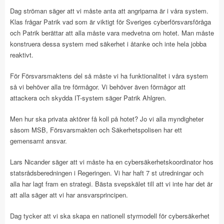
Dag ströman säger att vi måste anta att angriparna är i våra system.
Klas frågar Patrik vad som är viktigt för Sveriges cyberförsvarsföråga
och Patrik berättar att alla måste vara medvetna om hotet. Man måste
konstruera dessa system med säkerhet i åtanke och inte hela jobba
reaktivt.
För Försvarsmaktens del så måste vi ha funktionalitet i våra system
så vi behöver alla tre förmågor. Vi behöver även förmågor att
attackera och skydda IT-system säger Patrik Ahlgren.
Men hur ska privata aktörer få koll på hotet? Jo vi alla myndigheter
såsom MSB, Försvarsmakten och Säkerhetspolisen har ett
gemensamt ansvar.
Lars Nicander säger att vi måste ha en cybersäkerhetskoordinator hos
statsrådsberedningen i Regeringen. Vi har haft 7 st utredningar och
alla har lagt fram en strategi. Bästa svepskälet till att vi inte har det är
att alla säger att vi har ansvarsprincipen.
Dag tycker att vi ska skapa en nationell styrmodell för cybersäkerhet