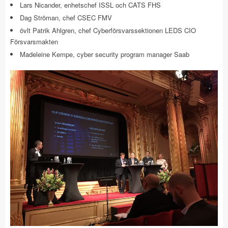
Lars Nicander, enhetschef ISSL och CATS FHS
Dag Ströman, chef CSEC FMV
övlt Patrik Ahlgren, chef Cyberförsvarssektionen LEDS CIO
Försvarsmakten
Madeleine Kempe, cyber security program manager Saab