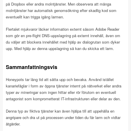
på Dropbox eller andra molntjänster. Men observera att många
molntjänster har automatisk genomsökning efter skadlig kod som
eventuellt kan trigga igång larmen.
Flertalet mjukvaror läcker information externt såsom Adobe Reader
som gör en pre-flight DNS-uppslagning på externt innehåll, även om
du väljer att blockera innehållet med hjälp av dialogrutan som dyker
upp. Med hjälp av denna uppslagning så kan du skicka ett larm.
Sammanfattningsvis
Honeypots tar lång tid att sätta upp och bevaka. Använd istället
kanariefåglar i form av öppna tjänster internt på nätverket eller andra
typer av mineringar som ingen hittar eller rör förutom en eventuell
antagonist som komprometterat IT-infrastrukturen eller delar av den.
Denna typ av fiktiva tjänster kan även hjälpa till att uppehålla en
angripare och dra ut på processen under tiden du får larm och vidtar
åtgärder.