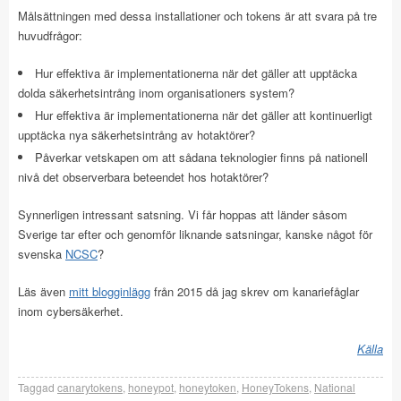
Målsättningen med dessa installationer och tokens är att svara på tre
huvudfrågor:
Hur effektiva är implementationerna när det gäller att upptäcka
dolda säkerhetsintrång inom organisationers system?
Hur effektiva är implementationerna när det gäller att kontinuerligt
upptäcka nya säkerhetsintrång av hotaktörer?
Påverkar vetskapen om att sådana teknologier finns på nationell
nivå det observerbara beteendet hos hotaktörer?
Synnerligen intressant satsning. Vi får hoppas att länder såsom
Sverige tar efter och genomför liknande satsningar, kanske något för
svenska
NCSC
?
Läs även
mitt blogginlägg
från 2015 då jag skrev om kanariefåglar
inom cybersäkerhet.
Källa
Taggad
canarytokens
,
honeypot
,
honeytoken
,
HoneyTokens
,
National