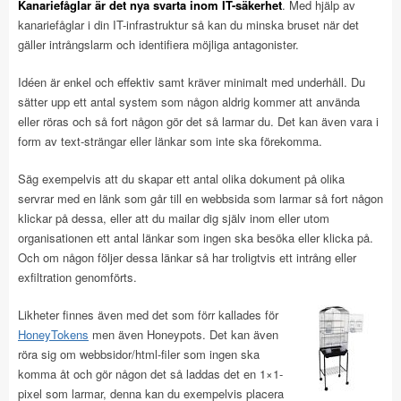
Kanariefåglar är det nya svarta inom IT-säkerhet
. Med hjälp av
kanariefåglar i din IT-infrastruktur så kan du minska bruset när det
gäller intrångslarm och identifiera möjliga antagonister.
Idéen är enkel och effektiv samt kräver minimalt med underhåll. Du
sätter upp ett antal system som någon aldrig kommer att använda
eller röras och så fort någon gör det så larmar du. Det kan även vara i
form av text-strängar eller länkar som inte ska förekomma.
Säg exempelvis att du skapar ett antal olika dokument på olika
servrar med en länk som går till en webbsida som larmar så fort någon
klickar på dessa, eller att du mailar dig själv inom eller utom
organisationen ett antal länkar som ingen ska besöka eller klicka på.
Och om någon följer dessa länkar så har troligtvis ett intrång eller
exfiltration genomförts.
Likheter finnes även med det som förr kallades för
HoneyTokens
men även Honeypots. Det kan även
röra sig om webbsidor/html-filer som ingen ska
komma åt och gör någon det så laddas det en 1×1-
pixel som larmar, denna kan du exempelvis placera