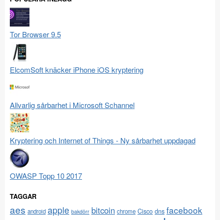
Tor Browser 9.5
ElcomSoft knäcker iPhone iOS kryptering
Allvarlig sårbarhet i Microsoft Schannel
Kryptering och Internet of Things - Ny sårbarhet uppdagad
OWASP Topp 10 2017
TAGGAR
aes
apple
facebook
bitcoin
Cisco
dns
android
chrome
bakdörr