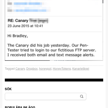
Taggad
Canary
,
Dropbox
,
honeypot
,
HoneyTokens
,
Kanariefågel
SÖK
Sök
efter:
POPULÄRA INLÄGG