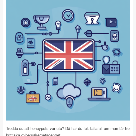
Trodde du att honeypots var ute? Då har du fel. Iallafall om man får tro
brittiska cybersäkerhetscentret