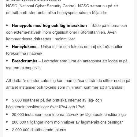
NCSC (National Cyber Security Centre). NCSC satsar nu på att
driftsätta ett stort antal olika honeyspots såsom följande:
Honeypots med hög och låg interaktion
– Både på interna och
och externa-nätverk inom organisationer i Storbritannien. Även
kommer dessa driftsättas i molnmiljöer
Honeytokens
– Unika siffror och tokens som ej ska röras eller
förekomma i nätverk
Breadcrumbs
– Ledtrådar som lurar en antagonist att logga in på
system exempelvis
Att detta är en stor satsning kan man utläsa utifrån de siffror nedan på
antalet instanser och tokens som minimum kommer att användas:
5 000 instanser på det brittiska internet av låg- och
höginteraktionslösningar över IPv4 och IPv6
20 000 instanser inom interna nätverk av låginteraktionslösningar
200 000 tillgångar inom molnmiljöer av låginteraktionslösningar
2 000 000 distribuerade tokens