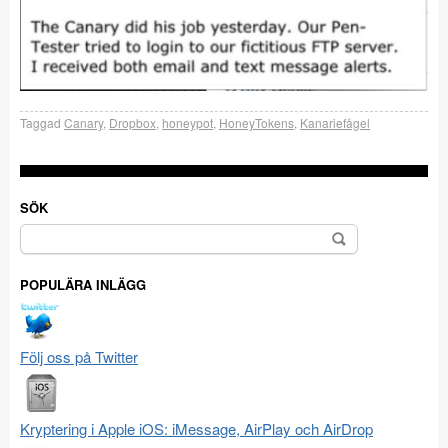
Taggad
Canary
,
Dropbox
,
honeypot
,
HoneyTokens
,
Kanariefågel
SÖK
Sök
efter:
POPULÄRA INLÄGG
Följ oss på Twitter
Kryptering i Apple iOS: iMessage, AirPlay och AirDrop