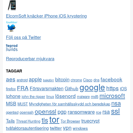
ElcomSoft knäcker iPhone iOS kryptering
Följ oss på Twitter
Reproducerbar mjukvara
TAGGAR
aes
apple
facebook
bitcoin
Cisco
dns
android
chrome
bakdörr
google
FRA
https
Försvarsmakten
Github
iOS
firefox
microsoft
lösenord
iphone
md5
john the ripper
linux
malware
nsa
MSB
Myndigheten för samhällsskydd och beredskap
MUST
ssl
openssl
pgp
rsa
ransomware
rce
openssh
openbsd
tor
tls
Tails
truecrypt
Threat Hunting
Tor Browser
vpn
twitter
tvåfaktorsautentisering
windows