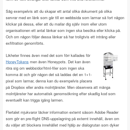
Säg exempelvis att du skapar ett antal olika dokument på olika
servrar med en länk som går till en webbsida som larmar så fort någon
klickar på dessa, eller att du mailar dig själv inom eller utom
organisationen ett antal länkar som ingen ska besöka eller klicka på.
Och om någon följer dessa länkar så har troligtvis ett intrång eller
exfiltration genomförts.
Likheter finnes även med det som förr kallades för
HoneyTokens
men även Honeypots. Det kan även
röra sig om webbsidor/html-filer som ingen ska
komma åt och gör någon det så laddas det en 1×1-
pixel som larmar, denna kan du exempelvis placera
på Dropbox eller andra molntjänster. Men observera att många
molntjänster har automatisk genomsökning efter skadlig kod som
eventuellt kan trigga igång larmen.
Flertalet mjukvaror läcker information externt såsom Adobe Reader
som gör en pre-flight DNS-uppslagning på externt innehåll, även om
du väljer att blockera innehållet med hjälp av dialogrutan som dyker