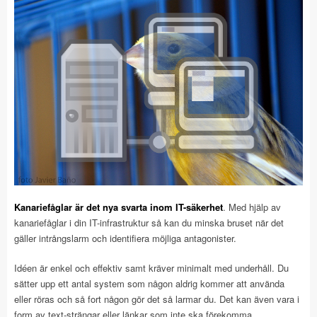
Kanariefåglar är det nya svarta inom IT-säkerhet
. Med hjälp av
kanariefåglar i din IT-infrastruktur så kan du minska bruset när det
gäller intrångslarm och identifiera möjliga antagonister.
Idéen är enkel och effektiv samt kräver minimalt med underhåll. Du
sätter upp ett antal system som någon aldrig kommer att använda
eller röras och så fort någon gör det så larmar du. Det kan även vara i
form av text-strängar eller länkar som inte ska förekomma.