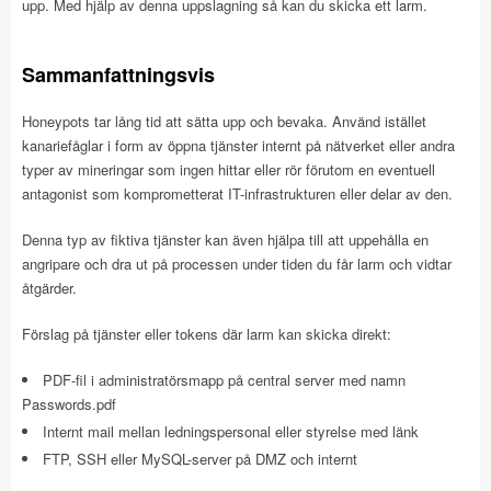
upp. Med hjälp av denna uppslagning så kan du skicka ett larm.
Sammanfattningsvis
Honeypots tar lång tid att sätta upp och bevaka. Använd istället
kanariefåglar i form av öppna tjänster internt på nätverket eller andra
typer av mineringar som ingen hittar eller rör förutom en eventuell
antagonist som komprometterat IT-infrastrukturen eller delar av den.
Denna typ av fiktiva tjänster kan även hjälpa till att uppehålla en
angripare och dra ut på processen under tiden du får larm och vidtar
åtgärder.
Förslag på tjänster eller tokens där larm kan skicka direkt:
PDF-fil i administratörsmapp på central server med namn
Passwords.pdf
Internt mail mellan ledningspersonal eller styrelse med länk
FTP, SSH eller MySQL-server på DMZ och internt