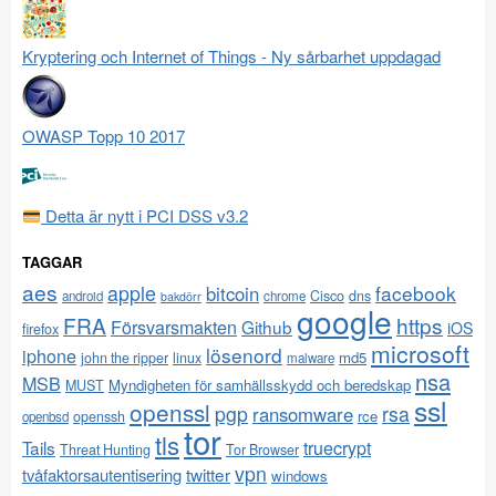
Kryptering och Internet of Things - Ny sårbarhet uppdagad
OWASP Topp 10 2017
Detta är nytt i PCI DSS v3.2
TAGGAR
aes
apple
facebook
bitcoin
Cisco
dns
android
chrome
bakdörr
google
FRA
https
Försvarsmakten
Github
iOS
firefox
microsoft
lösenord
iphone
md5
john the ripper
linux
malware
nsa
MSB
Myndigheten för samhällsskydd och beredskap
MUST
ssl
openssl
pgp
rsa
ransomware
rce
openssh
openbsd
tor
tls
Tails
truecrypt
Threat Hunting
Tor Browser
vpn
twitter
tvåfaktorsautentisering
windows