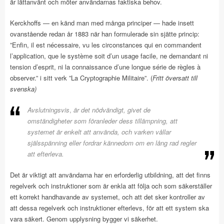
är lättanvänt och möter användarnas faktiska behov.
Kerckhoffs — en känd man med många principer — hade insett
ovanstående redan år 1883 när han formulerade sin sjätte princip:
”Enfin, il est nécessaire, vu les circonstances qui en commandent
l’application, que le système soit d’un usage facile, ne demandant ni
tension d’esprit, ni la connaissance d’une longue série de règles à
observer.” i sitt verk ”La Cryptographie Militaire”. (
Fritt översatt till
svenska)
Avslutningsvis
,
är det nödvändigt, givet de
omständigheter som föranleder dess tillämpning, att
systemet är enkelt att använda, och varken vållar
själsspänning eller fordrar kännedom om en lång rad regler
att efterleva.
Det är viktigt att användarna har en erforderlig utbildning, att det finns
regelverk och instruktioner som är enkla att följa och som säkerställer
ett korrekt handhavande av systemet, och att det sker kontroller av
att dessa regelverk och instruktioner efterlevs, för att ett system ska
vara säkert. Genom upplysning bygger vi säkerhet.