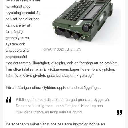
hur oförlåtande
kryptologiområdet är,
och att hon eller han
kan klara av att
fullständigt
genomlysa ett
system och
KRYAPP 3021, Bild: FMV
analysera alla
angreppssätt
mot detsamma. Ihärdighet, disciplin, och en förmåga att se problem
från olika infallsvinklar är viktiga egenskaper hos en bra kryptolog.
Härutöver krävs givetvis goda kunskaper i kryptologi.
För att återigen citera Gyldéns uppfordrande utläggningar:
Plikttrogenhet och disciplin är en god grund att bygga på.
Den är otillräcklig inom en chiffertjänst. Kunskap och
intelligens utgöra en långt säkrare grund.
Personer som söker tjänst hos oss som kryptolog bör ha en