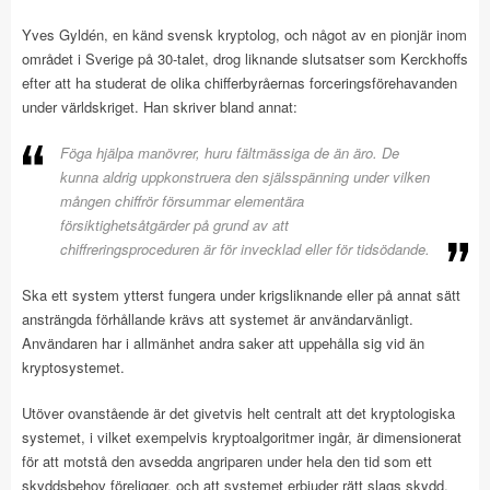
Yves Gyldén, en känd svensk kryptolog, och något av en pionjär inom
området i Sverige på 30-talet, drog liknande slutsatser som Kerckhoffs
efter att ha studerat de olika chifferbyråernas forceringsförehavanden
under världskriget. Han skriver bland annat:
Föga hjälpa manövrer, huru fältmässiga de än äro. De
kunna aldrig uppkonstruera den själsspänning under vilken
mången chiffrör försummar elementära
försiktighetsåtgärder på grund av att
chiffreringsproceduren är för invecklad eller för tidsödande.
Ska ett system ytterst fungera under krigsliknande eller på annat sätt
ansträngda förhållande krävs att systemet är användarvänligt.
Användaren har i allmänhet andra saker att uppehålla sig vid än
kryptosystemet.
Utöver ovanstående är det givetvis helt centralt att det kryptologiska
systemet, i vilket exempelvis kryptoalgoritmer ingår, är dimensionerat
för att motstå den avsedda angriparen under hela den tid som ett
skyddsbehov föreligger, och att systemet erbjuder rätt slags skydd.