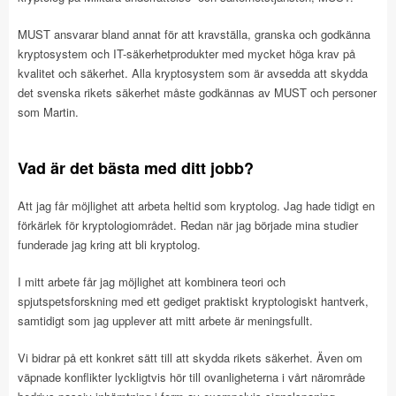
MUST ansvarar bland annat för att kravställa, granska och godkänna
kryptosystem och IT-säkerhetprodukter med mycket höga krav på
kvalitet och säkerhet. Alla kryptosystem som är avsedda att skydda
det svenska rikets säkerhet måste godkännas av MUST och personer
som Martin.
Vad är det bästa med ditt jobb?
Att jag får möjlighet att arbeta heltid som kryptolog. Jag hade tidigt en
förkärlek för kryptologiområdet. Redan när jag började mina studier
funderade jag kring att bli kryptolog.
I mitt arbete får jag möjlighet att kombinera teori och
spjutspetsforskning med ett gediget praktiskt kryptologiskt hantverk,
samtidigt som jag upplever att mitt arbete är meningsfullt.
Vi bidrar på ett konkret sätt till att skydda rikets säkerhet. Även om
väpnade konflikter lyckligtvis hör till ovanligheterna i vårt närområde