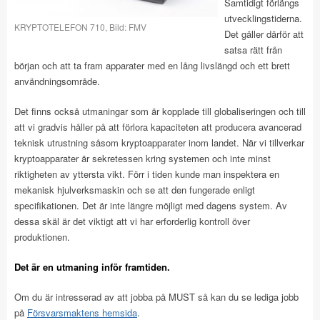
Samtidigt förlängs
utvecklingstiderna.
KRYPTOTELEFON 710, Bild: FMV
Det gäller därför att
satsa rätt från
början och att ta fram apparater med en lång livslängd och ett brett
användningsområde.
Det finns också utmaningar som är kopplade till globaliseringen och till
att vi gradvis håller på att förlora kapaciteten att producera avancerad
teknisk utrustning såsom kryptoapparater inom landet. När vi tillverkar
kryptoapparater är sekretessen kring systemen och inte minst
riktigheten av yttersta vikt. Förr i tiden kunde man inspektera en
mekanisk hjulverksmaskin och se att den fungerade enligt
specifikationen. Det är inte längre möjligt med dagens system. Av
dessa skäl är det viktigt att vi har erforderlig kontroll över
produktionen.
Det är en utmaning inför framtiden.
Om du är intresserad av att jobba på MUST så kan du se lediga jobb
på
Försvarsmaktens hemsida
.