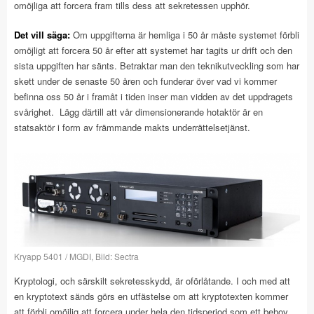
omöjliga att forcera fram tills dess att sekretessen upphör.
Det vill säga:
Om uppgifterna är hemliga i 50 år måste systemet förbli
omöjligt att forcera 50 år efter att systemet har tagits ur drift och den
sista uppgiften har sänts. Betraktar man den teknikutveckling som har
skett under de senaste 50 åren och funderar över vad vi kommer
befinna oss 50 år i framåt i tiden inser man vidden av det uppdragets
svårighet. Lägg därtill att vår dimensionerande hotaktör är en
statsaktör i form av främmande makts underrättelsetjänst.
Kryapp 5401 / MGDI, Bild: Sectra
Kryptologi, och särskilt sekretesskydd, är oförlåtande. I och med att
en kryptotext sänds görs en utfästelse om att kryptotexten kommer
att förbli omöjlig att forcera under hela den tidsperiod som ett behov