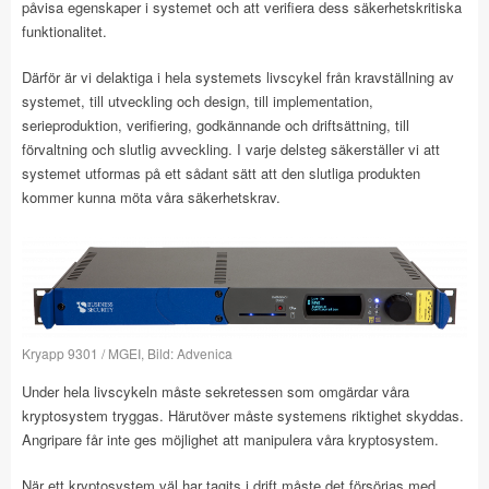
påvisa egenskaper i systemet och att verifiera dess säkerhetskritiska
funktionalitet.
Därför är vi delaktiga i hela systemets livscykel från kravställning av
systemet, till utveckling och design, till implementation,
serieproduktion, verifiering, godkännande och driftsättning, till
förvaltning och slutlig avveckling. I varje delsteg säkerställer vi att
systemet utformas på ett sådant sätt att den slutliga produkten
kommer kunna möta våra säkerhetskrav.
Kryapp 9301 / MGEI, Bild: Advenica
Under hela livscykeln måste sekretessen som omgärdar våra
kryptosystem tryggas. Härutöver måste systemens riktighet skyddas.
Angripare får inte ges möjlighet att manipulera våra kryptosystem.
När ett kryptosystem väl har tagits i drift måste det försörjas med