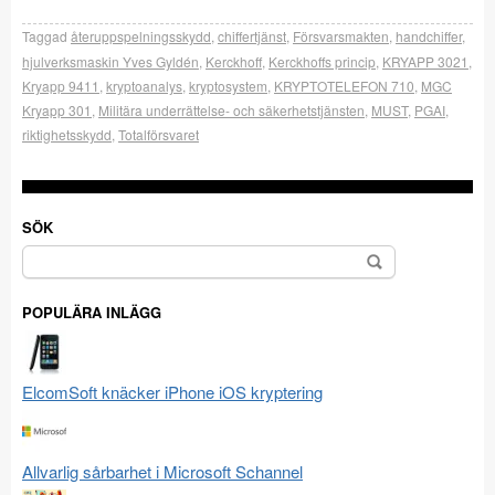
Taggad
återuppspelningsskydd
,
chiffertjänst
,
Försvarsmakten
,
handchiffer
,
hjulverksmaskin Yves Gyldén
,
Kerckhoff
,
Kerckhoffs princip
,
KRYAPP 3021
,
Kryapp 9411
,
kryptoanalys
,
kryptosystem
,
KRYPTOTELEFON 710
,
MGC
Kryapp 301
,
Militära underrättelse- och säkerhetstjänsten
,
MUST
,
PGAI
,
riktighetsskydd
,
Totalförsvaret
SÖK
Sök
efter:
POPULÄRA INLÄGG
ElcomSoft knäcker iPhone iOS kryptering
Allvarlig sårbarhet i Microsoft Schannel