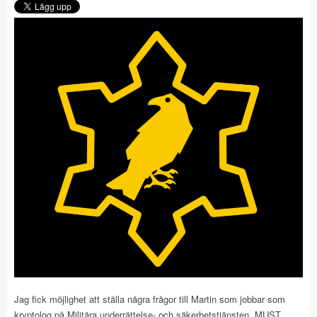
Jag fick möjlighet att ställa några frågor till Martin som jobbar som
kryptolog på Militära underrättelse- och säkerhetstjänsten, MUST.