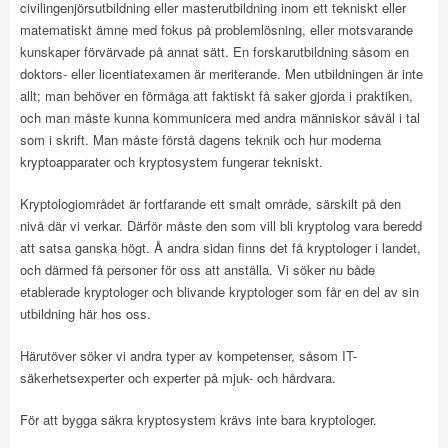
civilingenjörsutbildning eller masterutbildning inom ett tekniskt eller
matematiskt ämne med fokus på problemlösning, eller motsvarande
kunskaper förvärvade på annat sätt. En forskarutbildning såsom en
doktors- eller licentiatexamen är meriterande. Men utbildningen är inte
allt; man behöver en förmåga att faktiskt få saker gjorda i praktiken,
och man måste kunna kommunicera med andra människor såväl i tal
som i skrift. Man måste förstå dagens teknik och hur moderna
kryptoapparater och kryptosystem fungerar tekniskt.
Kryptologiområdet är fortfarande ett smalt område, särskilt på den
nivå där vi verkar. Därför måste den som vill bli kryptolog vara beredd
att satsa ganska högt. Å andra sidan finns det få kryptologer i landet,
och därmed få personer för oss att anställa. Vi söker nu både
etablerade kryptologer och blivande kryptologer som får en del av sin
utbildning här hos oss.
Härutöver söker vi andra typer av kompetenser, såsom IT-
säkerhetsexperter och experter på mjuk- och hårdvara.
För att bygga säkra kryptosystem krävs inte bara kryptologer.