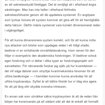
av ett sekretesskydd föreligger. Det är omöjligt att i efterhand ångra
sändningen. Man kan inte heller i efterhand förhindra
sekretessförluster genom att då uppdatera systemet. En angripare
som lyckas forcera ett system kommer att göra allt för att hemlighålla
detta faktum. Därför måste systemet vara korrekt dimensionerat redan
i utgångsläget.
För att kunna dimensionera system korrekt, och för att kunna möta
nya attacker och brister som uppdagas redan i ett tidigt stadie,
bedriver vi en omfattande omvärldsbevakning. Inom ramen för den
följer vi exempelvis den akademiska forskningen. Vi bedriver också
egen forskning och vi deltar i olika typer av forskningsprojekt och
samarbeten. För närvarande forskar jag själv på hur kvantdatorer —
det vill säga datorer som utnyttjar kvantmekaniska fenomen för att
utföra beräkningar — i framtiden kommer kunna användas för att
utföra kryptoanalys. Syftet är att bättre förstår hur vi idag ska agera
för att på lång sikt skydda svenska intressen.
En annan sak som utmärker säkra kryptosystem är att de redan från
början har konstruerats på ett sådant sätt att det är enkelt att formellt