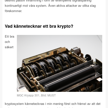
bedrivs passiv inhämtning i form av exempelvis signalspaning
kontinuerligt mot våra system. Även aktiva attacker av olika slag
förekommer.
Vad kännetecknar ett bra krypto?
Ett bra
och
säkert
MGC Kryapp 301, Bild: MUST
kryptosystem kännetecknas i min mening först och främst av att det