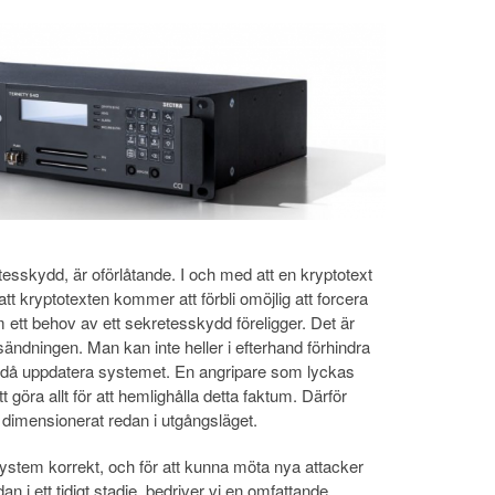
tesskydd, är oförlåtande. I och med att en kryptotext
tt kryptotexten kommer att förbli omöjlig att forcera
 ett behov av ett sekretesskydd föreligger. Det är
 sändningen. Man kan inte heller i efterhand förhindra
t då uppdatera systemet. En angripare som lyckas
göra allt för att hemlighålla detta faktum. Därför
dimensionerat redan i utgångsläget.
ystem korrekt, och för att kunna möta nya attacker
 i ett tidigt stadie, bedriver vi en omfattande