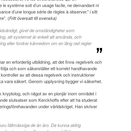
e le système soit d’un usage facile, ne demandant ni
ssance d’une longue série de règles à observer.” i sitt
re”. (
Fritt översatt till svenska)
ödvändigt, givet de omständigheter som
ning, att systemet är enkelt att använda, och
nning eller fordrar kännedom om en lång rad regler
ar en erforderlig utbildning, att det finns regelverk och
t följa och som säkerställer ett korrekt handhavande
kontroller av att dessa regelverk och instruktioner
 ska vara säkert. Genom upplysning bygger vi säkerhet.
kryptolog, och något av en pionjär inom området i
nande slutsatser som Kerckhoffs efter att ha studerat
ceringsförehavanden under världskriget. Han skriver
uru fältmässiga de än äro. De kunna aldrig