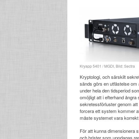
Kryapp 5401 / MGDI, Bild: Sectra
Kryptologi, och särskilt sekre
sänds görs en utfästelse om a
under hela den tidsperiod som
omöjligt att i efterhand ångra
sekretessförluster genom at
forcera ett system kommer att 
måste systemet vara korrekt 
För att kunna dimensionera s
och brister som uppdagas redan