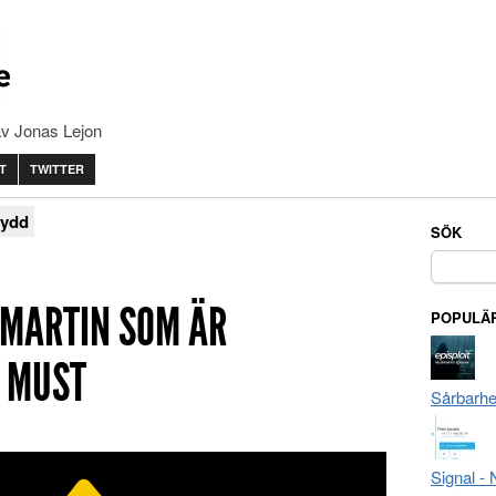
av Jonas Lejon
T
TWITTER
kydd
SÖK
Sök
efter:
 MARTIN SOM ÄR
POPULÄR
 MUST
Sårbarhe
Signal -