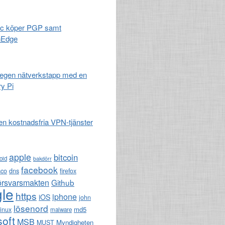
c köper PGP samt
nEdge
egen nätverkstapp med en
y Pi
en kostnadsfria VPN-tjänster
apple
bitcoin
oid
bakdörr
facebook
sco
dns
firefox
örsvarsmakten
Github
le
https
iphone
iOS
john
lösenord
md5
linux
malware
soft
MSB
Myndigheten
MUST