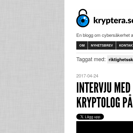
En blogg om cybersäkerhet 
OM
NYHETSBREV
KONTAK
Taggat med:
riktighetss
2017-04-24
INTERVJU MED
KRYPTOLOG PÅ