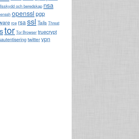
nsa
llsskydd och beredskap
openssl
pgp
penssh
ssl
rsa
ware
Tails
rce
Threat
tor
ls
truecrypt
Tor Browser
vpn
twitter
sautentisering