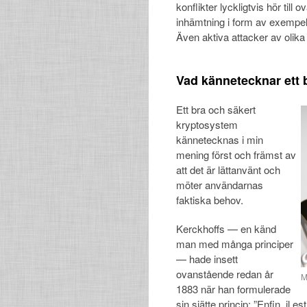
konflikter lyckligtvis hör till
inhämtning i form av exempel
Även aktiva attacker av olik
Vad kännetecknar ett 
Ett bra och säkert
kryptosystem
kännetecknas i min
mening först och främst av
att det är lättanvänt och
möter användarnas
faktiska behov.
Kerckhoffs — en känd
man med många principer
— hade insett
ovanstående redan år
M
1883 när han formulerade
sin sjätte princip: ”Enfin, il 