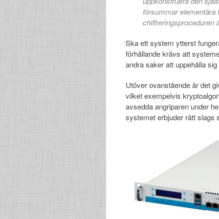
uppkonstruera den själs
försummar elementära fö
chiffreringsproceduren ä
Ska ett system ytterst funger
förhållande krävs att systeme
andra saker att uppehålla sig
Utöver ovanstående är det give
vilket exempelvis kryptoalgor
avsedda angriparen under hel
systemet erbjuder rätt slags 