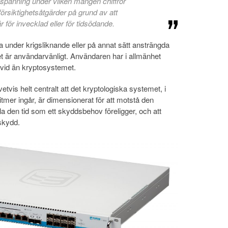
spänning under vilken mången chiffrör
rsiktighetsåtgärder på grund av att
r för invecklad eller för tidsödande.
a under krigsliknande eller på annat sätt ansträngda
t är användarvänligt. Användaren har i allmänhet
 vid än kryptosystemet.
tvis helt centralt att det kryptologiska systemet, i
itmer ingår, är dimensionerat för att motstå den
a den tid som ett skyddsbehov föreligger, och att
skydd.