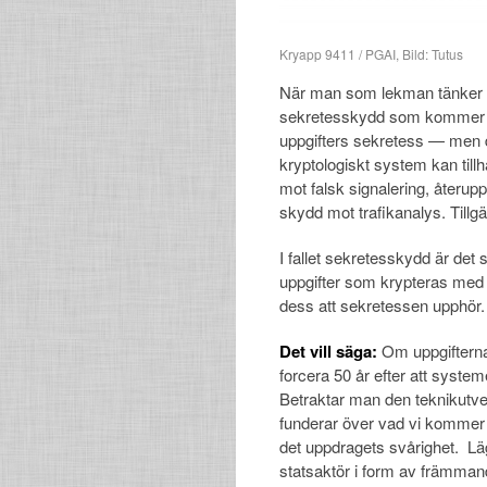
Kryapp 9411 / PGAI, Bild: Tutus
När man som lekman tänker p
sekretesskydd som kommer i
uppgifters sekretess — men 
kryptologiskt system kan til
mot falsk signalering, återu
skydd mot trafikanalys. Till
I fallet sekretesskydd är det 
uppgifter som krypteras med s
dess att sekretessen upphör.
Det vill säga:
Om uppgifterna 
forcera 50 år efter att systeme
Betraktar man den teknikutve
funderar över vad vi kommer b
det uppdragets svårighet. Läg
statsaktör i form av främman