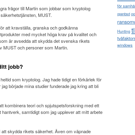
för samhä
några frågor till Martin som jobbar som kryptolog
o
openbsd
ch säkerhetstjänsten, MUST.
ransom
r att kravställa, granska och godkänna
t
Hunting
tprodukter med mycket höga krav på kvalitet och
tvåfaktor
som är avsedda att skydda det svenska rikets
windows
v MUST och personer som Martin.
itt jobb?
a heltid som kryptolog. Jag hade tidigt en förkärlek för
jag började mina studier funderade jag kring att bli
t att kombinera teori och spjutspetsforskning med ett
t hantverk, samtidigt som jag upplever att mitt arbete
till att skydda rikets säkerhet. Även om väpnade