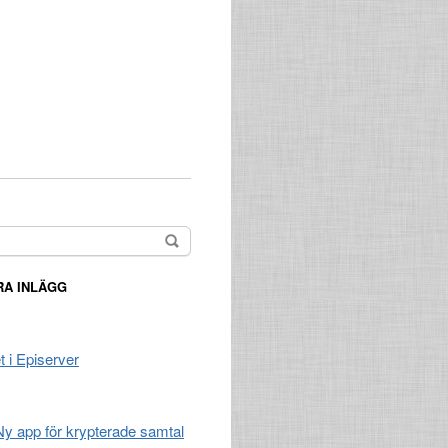
A INLÄGG
t i Episerver
 Ny app för krypterade samtal