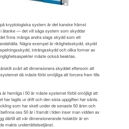
å kryptologiska system är det kanske främst
 åtanke — det vill säga system som skyddar
det finns många andra slags skydd som ett
lhandahålla. Några exempel är riktighetsskydd, skydd
ppspelningsskydd, intrångsskydd och olika former av
gänglighetsaspekter måste också beaktas.
särskilt svårt att dimensionera skyddet eftersom att
ystemet då måste förbi omöjliga att forcera fram tills
är hemliga i 50 år måste systemet förbli omöjligt att
t har tagits ur drift och den sista uppgiften har sänts.
ckling som har skett under de senaste 50 åren och
efinna oss 50 år i framåt i tiden inser man vidden av
g därtill att vår dimensionerande hotaktör är en
de makts underrättelsetjänst.