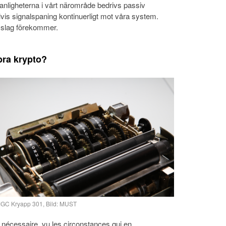
 ovanligheterna i vårt närområde bedrivs passiv
vis signalspaning kontinuerligt mot våra system.
a slag förekommer.
bra krypto?
GC Kryapp 301, Bild: MUST
est nécessaire, vu les circonstances qui en