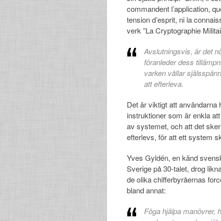
commandent l’application, qu
tension d’esprit, ni la connai
verk ”La Cryptographie Militai
Avslutningsvis
,
är det n
föranleder dess tillämp
varken vållar själsspä
att efterleva.
Det är viktigt att användarna h
instruktioner som är enkla at
av systemet, och att det sker 
efterlevs, för att ett system
Yves Gyldén, en känd svensk 
Sverige på 30-talet, drog lik
de olika chifferbyråernas for
bland annat:
Föga hjälpa manövrer, h