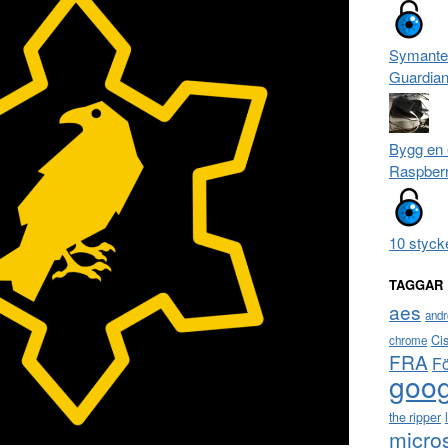
Symante
Guardia
Bygg en 
Raspberr
10 styck
TAGGAR
aes
andr
Ci
chrome
FRA
F
goog
the ripper
micro