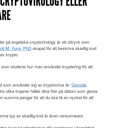
 CRYPTOVIROLOGY ELLER
ARE
er på engelska cryptovirology är ett uttryck som
oti M. Yung, PhD
skapat för att beskriva skadlig kod
av krypto.
 som studerar hur man använder kryptering för att
d som använder sig av kryptovirus är:
Gpcode
,
e olika trojaner håller dina filer på datorn som gissla
n summa pengar för att du ska få en nyckel för att
denna typ av skadlig kod är även ransomware.
ttar även kryptoattacker där angriparen i hemlighet