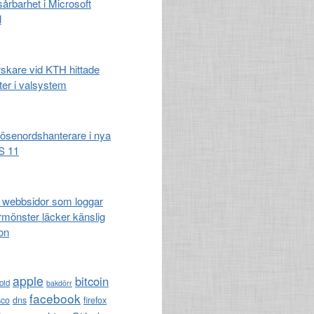
 sårbarhet i Microsoft
l
rskare vid KTH hittade
ter i valsystem
lösenordshanterare i nya
S 11
å webbsidor som loggar
mönster läcker känslig
on
apple
bitcoin
oid
bakdörr
facebook
sco
dns
firefox