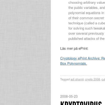
choosing arbitrary value
the public variables, and
polynomial equations in
of their common secret 
technique (called a cube
for solving such tweaka
over several previously
published attacks of th
Läs mer på ePrint:
Cryptology ePrint Archive: 
Box Polynomials.
Taggad
adi shamir
,
crypto 2008
,
cu
2008-05-23