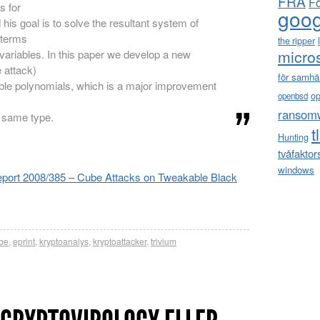
FRA
F
s for
goog
 his goal is to solve the resultant system of
 terms
the ripper
micro
variables. In this paper we develop a new
 attack)
för samhä
ble polynomials, which is a major improvement
o
openbsd
ransom
e same type.
t
Hunting
tvåfaktor
windows
Report 2008/385 – Cube Attacks on Tweakable Black
be
,
eprint
,
kryptoanalys
,
kryptoattacker
,
trivium