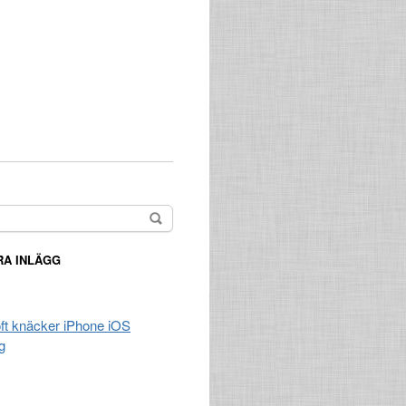
A INLÄGG
t knäcker iPhone iOS
g