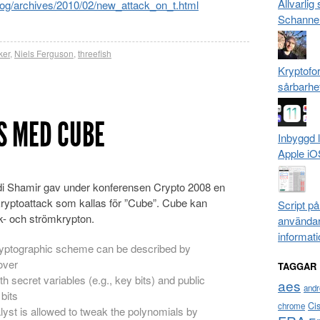
Allvarlig
log/archives/2010/02/new_attack_on_t.html
Schanne
ker
,
Niels Ferguson
,
threefish
Kryptofo
sårbarhe
S MED CUBE
Inbyggd 
Apple iO
i Shamir gav under konferensen Crypto 2008 en
kryptoattack som kallas för ”Cube”. Cube kan
Script p
ck- och strömkrypton.
användar
informati
ryptographic scheme can be described by
over
TAGGAR
h secret variables (e.g., key bits) and public
aes
andr
 bits
Ci
chrome
alyst is allowed to tweak the polynomials by