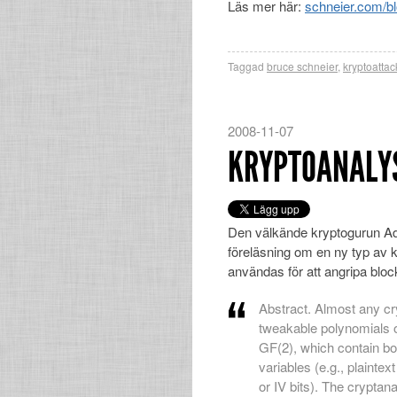
Läs mer här:
schneier.com/b
Taggad
bruce schneier
,
kryptoattac
2008-11-07
KRYPTOANALY
Den välkände kryptogurun Ad
föreläsning om en ny typ av 
användas för att angripa blo
Abstract. Almost any c
tweakable polynomials 
GF(2), which contain bot
variables (e.g., plaintext
or IV bits). The cryptan