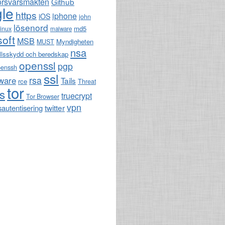
örsvarsmakten
Github
le
https
iphone
iOS
john
lösenord
md5
linux
malware
soft
MSB
Myndigheten
MUST
nsa
llsskydd och beredskap
openssl
pgp
penssh
ssl
rsa
ware
Tails
rce
Threat
tor
ls
truecrypt
Tor Browser
vpn
twitter
sautentisering