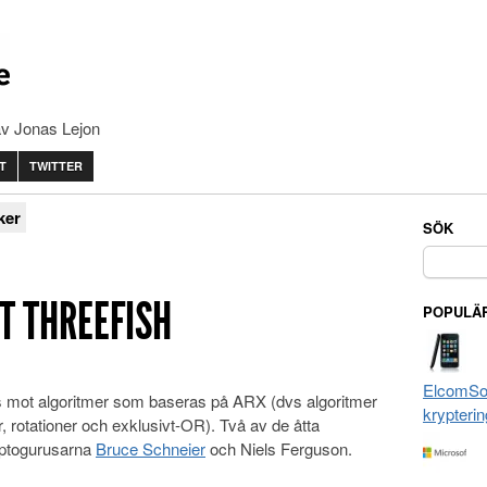
av Jonas Lejon
T
TWITTER
ker
SÖK
Sök
efter:
T THREEFISH
POPULÄR
ElcomSof
s mot algoritmer som baseras på ARX (dvs algoritmer
krypterin
 rotationer och exklusivt-OR). Två av de åtta
yptogurusarna
Bruce Schneier
och Niels Ferguson.