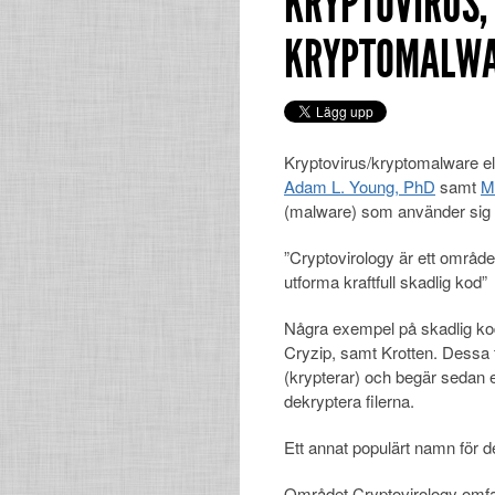
KRYPTOVIRUS,
KRYPTOMALW
Kryptovirus/kryptomalware ell
Adam L. Young, PhD
samt
M
(malware) som använder sig 
”
Cryptovirology är ett område
utforma kraftfull skadlig kod”
Några exempel på skadlig ko
Cryzip, samt Krotten. Dessa tr
(krypterar) och begär sedan e
dekryptera filerna.
Ett annat populärt namn för 
Området
Cryptovirology
omfa