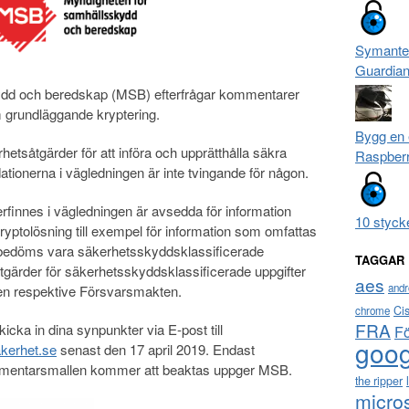
Symante
Guardia
ydd och beredskap (MSB) efterfrågar kommentarer
 grundläggande kryptering.
Bygg en 
etsåtgärder för att införa och upprätthålla säkra
Raspberr
ionerna i vägledningen är inte tvingande för någon.
finnes i vägledningen är avsedda för information
10 styck
tolösning till exempel för information som omfattas
bedöms vara säkerhetsskyddsklassificerade
TAGGAR
tgärder för säkerhetsskyddsklassificerade uppgifter
aes
andr
sen respektive Försvarsmakten.
Ci
chrome
FRA
cka in dina synpunkter via E-post till
F
goog
kerhet.se
senast den 17 april 2019. Endast
mentarsmallen kommer att beaktas uppger MSB.
the ripper
micro