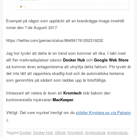
Exempel på någon som upptäckt att en brandväggs-image innehöll
miner den 7:de Augusti 2017:
https://twitter.com/jperras/status/894561761252319232
Jag tror tyvärr att detta är en trend som kommer att öka. I takt med
allt fler marknadsplatser såsom
Docker Hub
och
Google Web Store
så kommer även antagonisterna att utnyttja detta faktum. För tyvärr är
det inte lätt att rapportera skadlig kod och de automatiska testerna
som genomförs på sådant som laddas upp är bristfälliga.
Intressant att notera är även att
Kromtech
står bakom den
kontroversiella mjukvaran
MacKeeper
.
Viktigt: Det vore mycket trevligt om du
stödjer Kryptera.se via Patreon
>
Taggad
Docker
,
Docker Hub
,
Github
,
Kromtech
,
kryptovaluta
,
kryptovaluta-