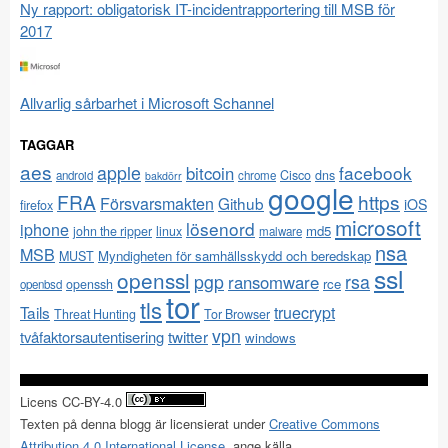
Ny rapport: obligatorisk IT-incidentrapportering till MSB för
2017
Allvarlig sårbarhet i Microsoft Schannel
TAGGAR
aes
apple
facebook
bitcoin
Cisco
dns
android
chrome
bakdörr
google
FRA
https
Försvarsmakten
Github
iOS
firefox
microsoft
lösenord
iphone
md5
john the ripper
linux
malware
nsa
MSB
Myndigheten för samhällsskydd och beredskap
MUST
ssl
openssl
pgp
rsa
ransomware
rce
openssh
openbsd
tor
tls
Tails
truecrypt
Threat Hunting
Tor Browser
vpn
twitter
tvåfaktorsautentisering
windows
Licens CC-BY-4.0
Texten på denna blogg är licensierat under
Creative Commons
Attribution 4.0 International License
, ange källa.