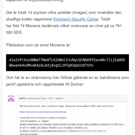
Det är totalt 14 stycken olika avbilder (images) som innehåller den
skadliga koden rapporterar
Kromtech Security Center
. Totalt
har 544.74 Moneros beräknats vilket motsvarar en vinst på ca 791
000 SEK.
Plånboken som tar emot Moneros är:
41e2vPcVux9NNeTfWe8TLK2UWxCXJvNyCQtNb69YEexdNs711jEaDRX
WbwaVe4vUMveKAzAiA4j8xgUi29TpKXpm3zKTUYo
Och här är en skärmdump från Github gällande en av bakdörrarna som
jack0
upptäckte och rapporterade till Docker: