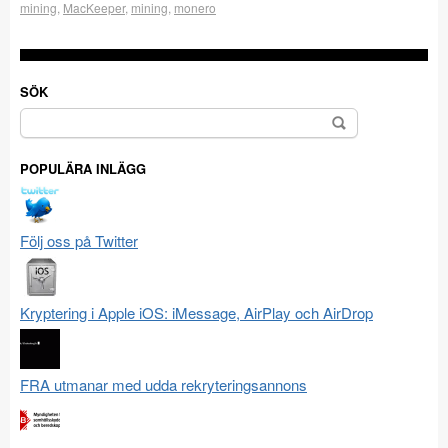
mining
,
MacKeeper
,
mining
,
monero
SÖK
Sök
efter:
POPULÄRA INLÄGG
Följ oss på Twitter
Kryptering i Apple iOS: iMessage, AirPlay och AirDrop
FRA utmanar med udda rekryteringsannons