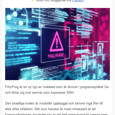
FritzFrog är en ny typ av malware som är skrivet i programspråket Go
och riktar sig mot servrar som exponerar SSH.
Den skadliga koden är modulärt uppbyggd och skriver inga filer till
disk efter infektion. Det som kanske är mest intressant är att
kommunikationen använder sig av ett helt egenutvecklat peer-to-peer