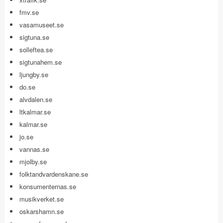
fmv.se
vasamuseet.se
sigtuna.se
solleftea.se
sigtunahem.se
ljungby.se
do.se
alvdalen.se
ltkalmar.se
kalmar.se
jo.se
vannas.se
mjolby.se
folktandvardenskane.se
konsumenternas.se
musikverket.se
oskarshamn.se