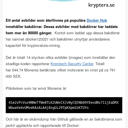
Ett antal avbilder som återfinnes på populära
Docker Hub
innehåller bakdörrar. Dessa avbilder med bakdörrar har laddats
hem mer än 90000 gånger.
Kontot som laddat upp dessa bakdörrar
har namnet
docker123321
och bakdörren utnyttjar användarens
kapacitet för kryptovaluta-mining.
Det är totalt 14 stycken olika avbilder (images) som innehåller den
skadliga koden rapporterar
Kromtech Security Center
. Totalt
har 544.74 Moneros beräknats vilket motsvarar en vinst på ca 791
000 SEK.
Plånboken som tar emot Moneros är:
41e2vPcVux9NNeTfWe8TLK2UWxCXJvNyCQtNb69YEexdNs711jEaDRX
WbwaVe4vUMveKAzAiA4j8xgUi29TpKXpm3zKTUYo
Och här är en skärmdump från Github gällande en av bakdörrarna som
jack0
upptäckte och rapporterade till Docker: