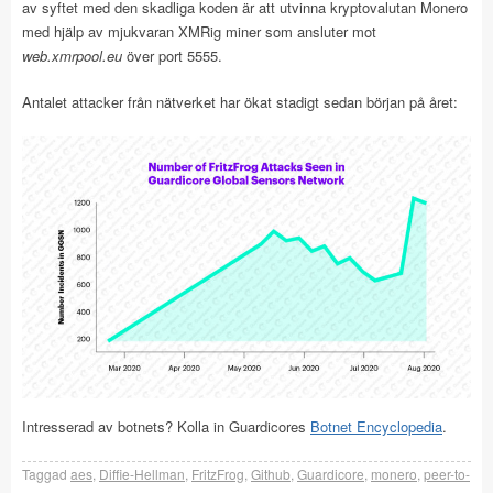
av syftet med den skadliga koden är att utvinna kryptovalutan Monero
med hjälp av mjukvaran XMRig miner som ansluter mot
web.xmrpool.eu
över port 5555.
Antalet attacker från nätverket har ökat stadigt sedan början på året:
Intresserad av botnets? Kolla in Guardicores
Botnet Encyclopedia
.
Taggad
aes
,
Diffie-Hellman
,
FritzFrog
,
Github
,
Guardicore
,
monero
,
peer-to-