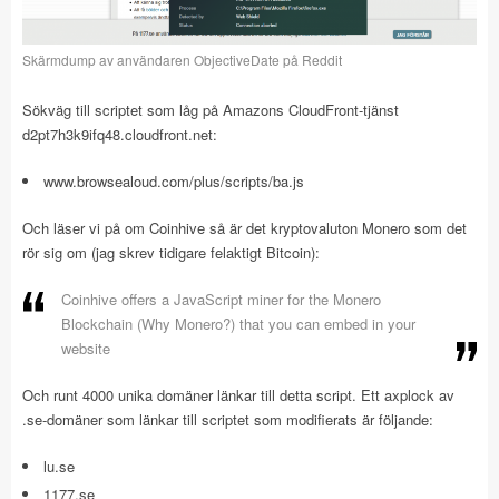
Skärmdump av användaren ObjectiveDate på Reddit
Sökväg till scriptet som låg på Amazons CloudFront-tjänst
d2pt7h3k9ifq48.cloudfront.net:
www.browsealoud.com/plus/scripts/ba.js
Och läser vi på om Coinhive så är det kryptovaluton Monero som det
rör sig om (jag skrev tidigare felaktigt Bitcoin):
Coinhive offers a JavaScript miner for the Monero
Blockchain (Why Monero?) that you can embed in your
website
Och runt 4000 unika domäner länkar till detta script. Ett axplock av
.se-domäner som länkar till scriptet som modifierats är följande:
lu.se
1177.se