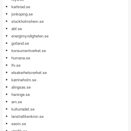
karlstad.se
jonkoping.se
stockholmshem.se
abf.se
energimyndigheten.se
gotland.se
konsumentverket.se
humana.se
lfv.se
elsakerhetsverket.se
katrineholm.se
alingsas.se
haninge.se
arn.se
kulturradet.se
lanstrafikenkron.se
seom.se
xtrafik.se