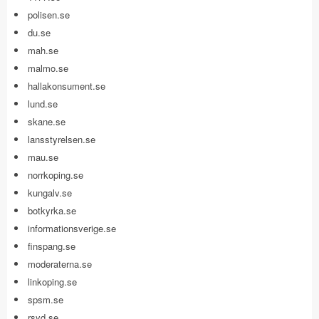
polisen.se
du.se
mah.se
malmo.se
hallakonsument.se
lund.se
skane.se
lansstyrelsen.se
mau.se
norrkoping.se
kungalv.se
botkyrka.se
informationsverige.se
finspang.se
moderaterna.se
linkoping.se
spsm.se
rsyd.se