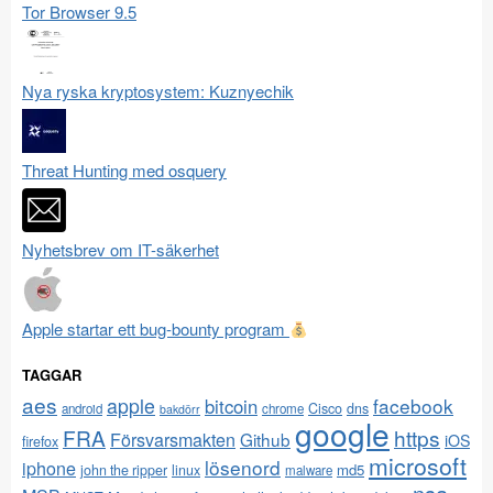
Tor Browser 9.5
Nya ryska kryptosystem: Kuznyechik
Threat Hunting med osquery
Nyhetsbrev om IT-säkerhet
Apple startar ett bug-bounty program
TAGGAR
aes
apple
facebook
bitcoin
Cisco
dns
android
chrome
bakdörr
google
FRA
https
Försvarsmakten
Github
iOS
firefox
microsoft
lösenord
iphone
md5
john the ripper
linux
malware