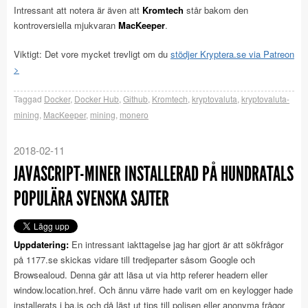
Intressant att notera är även att
Kromtech
står bakom den
kontroversiella mjukvaran
MacKeeper
.
Viktigt: Det vore mycket trevligt om du
stödjer Kryptera.se via Patreon
>
Taggad
Docker
,
Docker Hub
,
Github
,
Kromtech
,
kryptovaluta
,
kryptovaluta-
mining
,
MacKeeper
,
mining
,
monero
2018-02-11
JAVASCRIPT-MINER INSTALLERAD PÅ HUNDRATALS
POPULÄRA SVENSKA SAJTER
Uppdatering:
En intressant iakttagelse jag har gjort är att sökfrågor
på 1177.se skickas vidare till tredjeparter såsom Google och
Browsealoud. Denna går att läsa ut via http referer headern eller
window.location.href. Och ännu värre hade varit om en keylogger hade
installerats i ba.js och då läst ut tips till polisen eller anonyma frågor