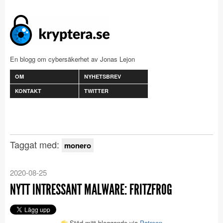
En blogg om cybersäkerhet av Jonas Lejon
OM
NYHETSBREV
KONTAKT
TWITTER
Taggat med:
monero
2020-08-25
NYTT INTRESSANT MALWARE: FRITZFROG
Stöd mitt bloggande via
Patreon