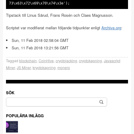
73\x63\x72\x69\x70\x74\x3e');
Tipstack till Linus Särud, Frans Rosén och Claes Magnusson.
Scriptet var modifierat mellan följande tidpunkter enligt
Archive.org
:
Sun, 11 Feb 2018 02:58:04 GMT
Sun, 11 Feb 2018 13:21:56 GMT
Taggad
blockchain
,
CoinHive
,
cryptojacking
,
cryptokapning
,
Javascript
Miner
,
JS Miner
,
kryptokapning
,
monero
SÖK
Sök
efter:
POPULÄRA INLÄGG