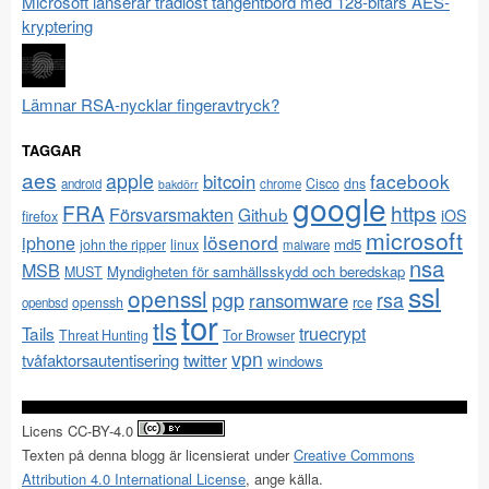
Microsoft lanserar trådlöst tangentbord med 128-bitars AES-
kryptering
Lämnar RSA-nycklar fingeravtryck?
TAGGAR
aes
apple
facebook
bitcoin
Cisco
dns
android
chrome
bakdörr
google
FRA
https
Försvarsmakten
Github
iOS
firefox
microsoft
lösenord
iphone
md5
john the ripper
linux
malware
nsa
MSB
Myndigheten för samhällsskydd och beredskap
MUST
ssl
openssl
pgp
rsa
ransomware
rce
openssh
openbsd
tor
tls
Tails
truecrypt
Threat Hunting
Tor Browser
vpn
twitter
tvåfaktorsautentisering
windows
Licens CC-BY-4.0
Texten på denna blogg är licensierat under
Creative Commons
Attribution 4.0 International License
, ange källa.