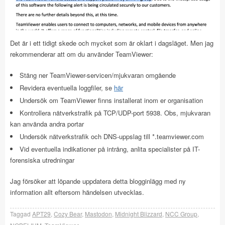
Det är i ett tidigt skede och mycket som är oklart i dagsläget. Men jag
rekommenderar att om du använder TeamViewer:
Stäng ner TeamViewer-servicen/mjukvaran omgående
Revidera eventuella loggfiler, se
här
Undersök om TeamViewer finns installerat inom er organisation
Kontrollera nätverkstrafik på TCP/UDP-port 5938. Obs, mjukvaran
kan använda andra portar
Undersök nätverkstrafik och DNS-uppslag till *.teamviewer.com
Vid eventuella indikationer på intrång, anlita specialister på IT-
forensiska utredningar
Jag försöker att löpande uppdatera detta blogginlägg med ny
information allt eftersom händelsen utvecklas.
Taggad
APT29
,
Cozy Bear
,
Mastodon
,
Midnight Blizzard
,
NCC Group
,