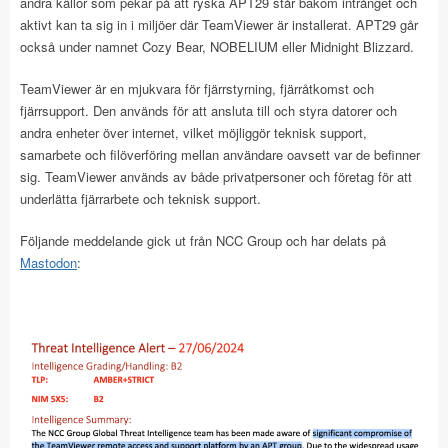
andra källor som pekar på att ryska APT29 står bakom intrånget och
aktivt kan ta sig in i miljöer där TeamViewer är installerat. APT29 går
också under namnet Cozy Bear, NOBELIUM eller Midnight Blizzard.
TeamViewer är en mjukvara för fjärrstyrning, fjärråtkomst och
fjärrsupport. Den används för att ansluta till och styra datorer och
andra enheter över internet, vilket möjliggör teknisk support,
samarbete och filöverföring mellan användare oavsett var de befinner
sig. TeamViewer används av både privatpersoner och företag för att
underlätta fjärrarbete och teknisk support.
Följande meddelande gick ut från NCC Group och har delats på
Mastodon
: