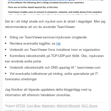
Det är i ett tidigt skede och mycket som är oklart i dagsläget. Men jag
rekommenderar att om du använder TeamViewer:
Stäng ner TeamViewer-servicen/mjukvaran omgående
Revidera eventuella loggfiler, se
här
Undersök om TeamViewer finns installerat inom er organisation
Kontrollera nätverkstrafik på TCP/UDP-port 5938. Obs, mjukvaran
kan använda andra portar
Undersök nätverkstrafik och DNS-uppslag till *.teamviewer.com
Vid eventuella indikationer på intrång, anlita specialister på IT-
forensiska utredningar
Jag försöker att löpande uppdatera detta blogginlägg med ny
information allt eftersom händelsen utvecklas.
Taggad
APT29
,
Cozy Bear
,
Mastodon
,
Midnight Blizzard
,
NCC Group
,