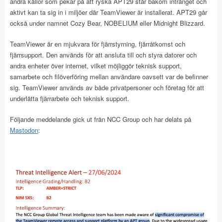
andra källor som pekar på att ryska APT29 står bakom intrånget och
aktivt kan ta sig in i miljöer där TeamViewer är installerat. APT29 går
också under namnet Cozy Bear, NOBELIUM eller Midnight Blizzard.
TeamViewer är en mjukvara för fjärrstyrning, fjärråtkomst och
fjärrsupport. Den används för att ansluta till och styra datorer och
andra enheter över internet, vilket möjliggör teknisk support,
samarbete och filöverföring mellan användare oavsett var de befinner
sig. TeamViewer används av både privatpersoner och företag för att
underlätta fjärrarbete och teknisk support.
Följande meddelande gick ut från NCC Group och har delats på
Mastodon
: