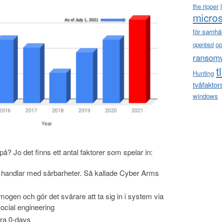
the ripper
micros
för samhä
o
openbsd
ransom
t
Hunting
tvåfaktor
windows
? Jo det finns ett antal faktorer som spelar in:
m handlar med sårbarheter. Så kallade Cyber Arms
ogen och gör det svårare att ta sig in i system via
social engineering
tera 0-days