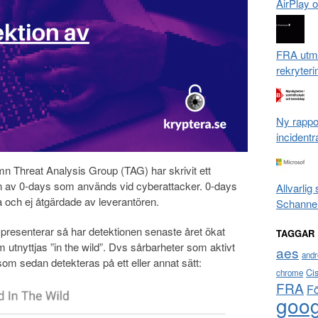
AirPlay 
FRA utm
rekryter
Ny rappor
incidentr
n Threat Analysis Group (TAG) har skrivit ett
 av 0-days som används vid cyberattacker. 0-days
Allvarlig
 och ej åtgärdade av leverantören.
Schanne
G presenterar så har detektionen senaste året ökat
TAGGAR
utnyttjas ”in the wild”. Dvs sårbarheter som aktivt
aes
andr
som sedan detekteras på ett eller annat sätt:
Ci
chrome
FRA
F
goog