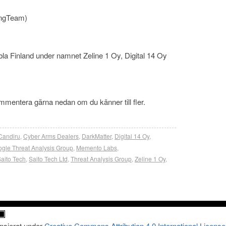
ingTeam)
bla Finland under namnet Zeline 1 Oy, Digital 14 Oy
 Kommentera gärna nedan om du känner till fler.
Candiru
,
Cyber Arms Dealers
,
DarkMatter
,
Digital 14 Oy
,
gle Threat Analysis Group
,
Memento Labs
,
aito Tech
,
Saito Tech Ltd
,
Threat Analysis Group
,
Zeline 1 Oy
,
ensierat under
Creative Commons Attribution 4.0 International License