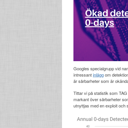
Googles specialgrupp vid nam
intressant
inlägg
om detektion
är sårbarheter som är okända
Tittar vi på statistik som TA
markant över sårbarheter som 
utnyttjas med en exploit och 