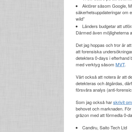
Aktörer såsom Google, Mi
säkerhetsuppdateringar om en 
wild”
Länders budgetar att utfö
Därmed även möjligheterna at
Det jag hoppas och tror är a
att forensiska undersökningar
detektera 0-days i efterhand bä
med verktyg såsom
MVT
.
Värt också att notera är att 
detekteras och åtgärdas, d
försvåra analys (anti-forensic
Som jag också har
skrivit om
behovet och marknaden. För a
gråzon med att förmedla 0-day
Candiru, Saito Tech Ltd