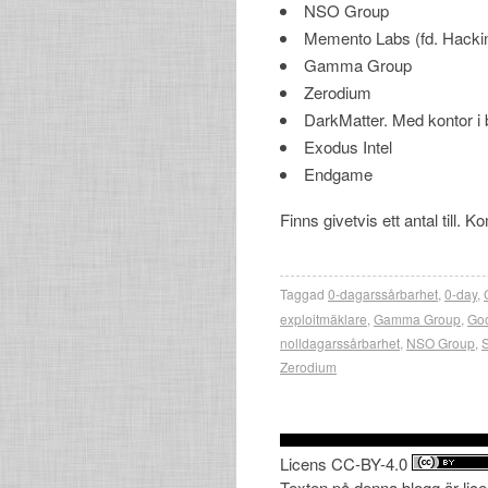
NSO Group
Memento Labs (fd. Hack
Gamma Group
Zerodium
DarkMatter. Med kontor i 
Exodus Intel
Endgame
Finns givetvis ett antal till.
Taggad
0-dagarssårbarhet
,
0-day
,
exploitmäklare
,
Gamma Group
,
Goo
nolldagarssårbarhet
,
NSO Group
,
S
Zerodium
Licens CC-BY-4.0
Texten på denna blogg är lic