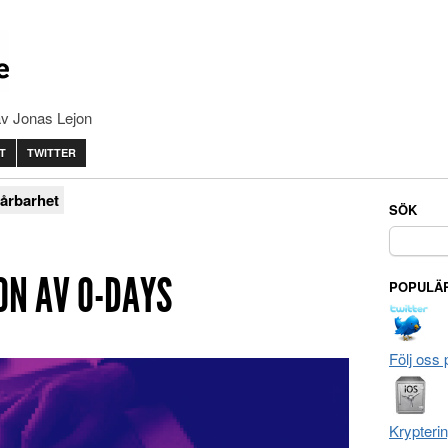
av Jonas Lejon
T
TWITTER
årbarhet
SÖK
Sök
efter:
ON AV 0-DAYS
POPULÄR
Följ oss 
Krypteri