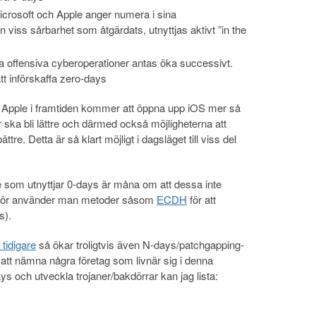
crosoft och Apple anger numera i sina
viss sårbarhet som åtgärdats, utnyttjas aktivt ”in the
ra offensiva cyberoperationer antas öka successivt.
t införskaffa zero-days
tt Apple i framtiden kommer att öppna upp iOS mer så
 ska bli lättre och därmed också möjligheterna att
ttre. Detta är så klart möjligt i dagsläget till viss del
de som utnyttjar 0-days är måna om att dessa inte
ärför använder man metoder såsom
ECDH
för att
s).
 tidigare
så ökar troligtvis även N-days/patchgapping-
tt nämna några företag som livnär sig i denna
s och utveckla trojaner/bakdörrar kan jag lista: