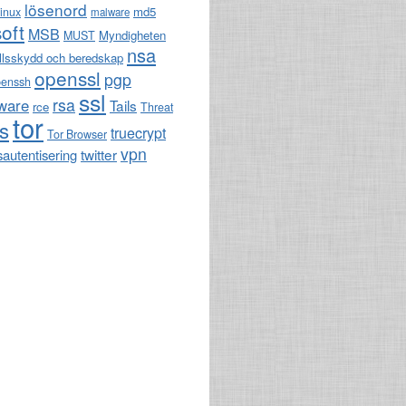
lösenord
md5
linux
malware
oft
MSB
Myndigheten
MUST
nsa
llsskydd och beredskap
openssl
pgp
penssh
ssl
rsa
ware
Tails
rce
Threat
tor
ls
truecrypt
Tor Browser
vpn
twitter
sautentisering