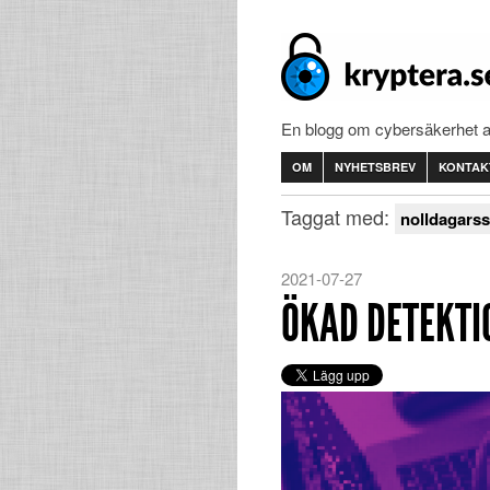
En blogg om cybersäkerhet 
OM
NYHETSBREV
KONTAK
Taggat med:
nolldagarss
2021-07-27
ÖKAD DETEKTI