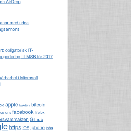
och AirDrop
anar med udda
ingsannons
t: obligatorisk IT-
apportering till MSB för 2017
 sårbarhet i Microsoft
l
apple
bitcoin
oid
bakdörr
facebook
sco
dns
firefox
örsvarsmakten
Github
le
https
iphone
iOS
john