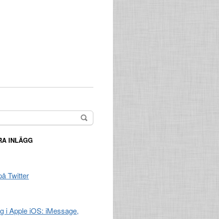
A INLÄGG
på Twitter
ng i Apple iOS: iMessage,