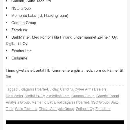
Candiru, Saito Tech Ltd
NSO Group
Memento Labs (fd. HackingTeam)
Gamma Group
Zerodium
DarkMatter. Med kontor i bla Finland under namnet Zeline 1 Oy,
Digital 14 Oy
Exodus Intel
Endgame
Finns givetvis ett antal till. Kommentera gärna nedan om du känner till
fler.
Taggad
0-dagarssårbarhet
,
0-day
,
Candiru
,
Cyber Arms Dealers
,
DarkMatter
,
Digital 14 Oy
,
exploitmäklare
,
Gamma Group
,
Google Threat
Analysis Group
,
Memento Labs
,
nolldagarssårbarhet
,
NSO Group
,
Saito
Tech
,
Saito Tech Ltd
,
Threat Analysis Group
,
Zeline 1 Oy
,
Zerodium