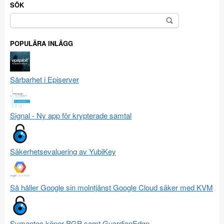
SÖK
Sök
efter:
POPULÄRA INLÄGG
Sårbarhet i Episerver
Signal - Ny app för krypterade samtal
Säkerhetsevaluering av YubiKey
Så håller Google sin molntjänst Google Cloud säker med KVM
Symantec köper PGP samt GuardianEdge