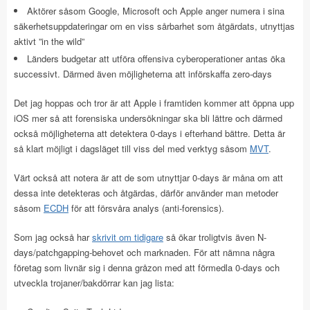
Aktörer såsom Google, Microsoft och Apple anger numera i sina
säkerhetsuppdateringar om en viss sårbarhet som åtgärdats, utnyttjas
aktivt ”in the wild”
Länders budgetar att utföra offensiva cyberoperationer antas öka
successivt. Därmed även möjligheterna att införskaffa zero-days
Det jag hoppas och tror är att Apple i framtiden kommer att öppna upp
iOS mer så att forensiska undersökningar ska bli lättre och därmed
också möjligheterna att detektera 0-days i efterhand bättre. Detta är
så klart möjligt i dagsläget till viss del med verktyg såsom
MVT
.
Värt också att notera är att de som utnyttjar 0-days är måna om att
dessa inte detekteras och åtgärdas, därför använder man metoder
såsom
ECDH
för att försvåra analys (anti-forensics).
Som jag också har
skrivit om tidigare
så ökar troligtvis även N-
days/patchgapping-behovet och marknaden. För att nämna några
företag som livnär sig i denna gråzon med att förmedla 0-days och
utveckla trojaner/bakdörrar kan jag lista: