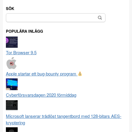
SÖK
Sök
efter:
POPULÄRA INLÄGG
Tor Browser 9.5
Apple startar ett bug-bounty program
Cyberförsvarsdagen 2020 förmiddag
Microsoft lanserar trådlöst tangentbord med 128-bitars AES-
kryptering