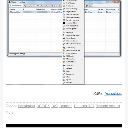
Källa:
TrendMicro
Taggad
banktrojan
,
DRIDEX
,
RAT
,
Remcos
,
Remcos RAT
,
Remote Access
Trojan