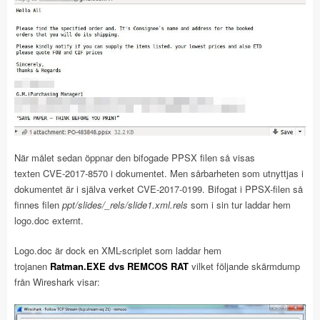
När målet sedan öppnar den bifogade PPSX filen så visas
texten CVE-2017-8570 i dokumentet. Men sårbarheten som utnyttjas i
dokumentet är i själva verket CVE-2017-0199. Bifogat i PPSX-filen så
finnes filen
ppt/slides/_rels/slide1.xml.rels
som i sin tur laddar hem
logo.doc externt.
Logo.doc är dock en XML-scriplet som laddar hem
trojanen
Ratman.EXE dvs REMCOS RAT
vilket följande skärmdump
från Wireshark visar: