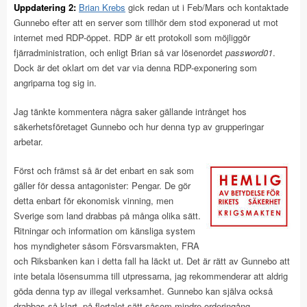
Uppdatering 2:
Brian Krebs
gick redan ut i Feb/Mars och kontaktade
Gunnebo efter att en server som tillhör dem stod exponerad ut mot
internet med RDP-öppet. RDP är ett protokoll som möjliggör
fjärradministration, och enligt Brian så var lösenordet
password01
.
Dock är det oklart om det var via denna RDP-exponering som
angriparna tog sig in.
Jag tänkte kommentera några saker gällande intrånget hos
säkerhetsföretaget Gunnebo och hur denna typ av grupperingar
arbetar.
Först och främst så är det enbart en sak som
gäller för dessa antagonister: Pengar. De gör
detta enbart för ekonomisk vinning, men
Sverige som land drabbas på många olika sätt.
Ritningar och information om känsliga system
hos myndigheter såsom Försvarsmakten, FRA
och Riksbanken kan i detta fall ha läckt ut. Det är rätt av Gunnebo att
inte betala lösensumma till utpressarna, jag rekommenderar att aldrig
göda denna typ av illegal verksamhet. Gunnebo kan själva också
drabbas så klart, på flertalet sätt såsom mindre orderingång,