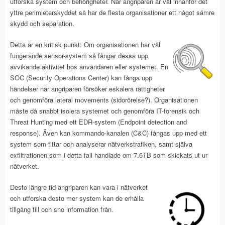
utforska system och behörigheter. När angriparen är väl innanför det
yttre perimieterskyddet så har de flesta organisationer ett något sämre
skydd och separation.
Detta är en kritisk punkt: Om organisationen har väl
fungerande sensor-system så fångar dessa upp
avvikande aktivitet hos användaren eller systemet. En
SOC (Security Operations Center) kan fånga upp
händelser när angriparen försöker eskalera rättigheter
och genomföra lateral movements (sidorörelse?). Organisationen
måste då snabbt isolera systemet och genomföra IT-forensik och
Threat Hunting med ett EDR-system (Endpoint detection and
response). Även kan kommando-kanalen (C&C) fångas upp med ett
system som tittar och analyserar nätverkstrafiken, samt själva
exfiltrationen som i detta fall handlade om 7.6TB som skickats ut ur
nätverket.
Desto längre tid angriparen kan vara i nätverket
och utforska desto mer system kan de erhålla
tillgång till och sno information från.