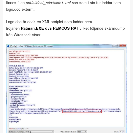
finnes filen
ppt/slides/_rels/slide1.xml.rels
som i sin tur laddar hem
logo.doc externt.
Logo.doc är dock en XML-scriplet som laddar hem
trojanen
Ratman.EXE dvs REMCOS RAT
vilket följande skärmdump
från Wireshark visar: