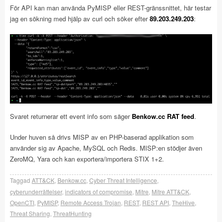
För API kan man använda PyMISP eller REST-gränssnittet, här testar
jag en sökning med hjälp av curl och söker efter
89.203.249.203
:
Svaret returnerar ett event info som säger
Benkow.cc RAT feed
.
Under huven så drivs MISP av en PHP-baserad applikation som
använder sig av Apache, MySQL och Redis. MISP:en stödjer även
ZeroMQ, Yara och kan exportera/importera STIX 1+2.
Taggad
ATT&CK
,
Benkow.cc
,
Cyber Threat Intelligence
,
cyberunderrättelser
,
indicators of compromise
,
Mitre
,
Mitre ATT&CK
,
OpenCTI
,
PyMISP
,
Remote Access Trojan
,
REST
,
REST API
,
TheHive
,
Threat Sharing
,
ThreatHunting