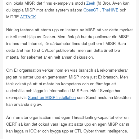
din lokala MISP, det finns exempelvis stöd i
Zeek
(fd Bro). Även kan
du koppla MISP mot andra system såsom
OpenCTI
,
TheHIVE
och
MITRE
ATT&CK
.
När jag testade att starta upp en instans av MISP så var detta mycket
enkelt med hjälp av Docker. Men tänk på hur du publicerar din MISP-
instans mot internet, för sårbarheter finns det gott om i MISP. Bara
detta året har 15 st CVE:er publicerats, men om detta är ett bra
mätetal för säkerhet är en helt annan diskussion.
Om Er organisation verkar inom en viss bransch så rekommenderar
jag att ni sätter upp en gemensam MISP inom just Er bransch. Men
tänk också på att ni måste ha kompetens och en förmåga att
underhålla och lägga in information i MISP:en. Här i Sverige har
exempelvis
Sunet en MISP-installation
som Sunet-anslutna lärosäten
kan använda sig av.
Är ni en stor organisation med egen ThreatHunting-kapacitet eller en
CERT så kan det också vara läge att sätta upp en egen MISP där ni
kan lägga in IOC:er och bygga upp er CTI, Cyber threat intelligence.