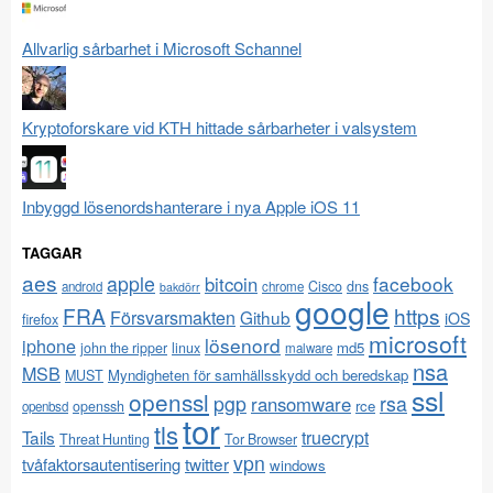
Allvarlig sårbarhet i Microsoft Schannel
Kryptoforskare vid KTH hittade sårbarheter i valsystem
Inbyggd lösenordshanterare i nya Apple iOS 11
TAGGAR
aes
apple
facebook
bitcoin
Cisco
dns
android
chrome
bakdörr
google
FRA
https
Försvarsmakten
Github
iOS
firefox
microsoft
lösenord
iphone
md5
john the ripper
linux
malware
nsa
MSB
Myndigheten för samhällsskydd och beredskap
MUST
ssl
openssl
pgp
rsa
ransomware
rce
openssh
openbsd
tor
tls
Tails
truecrypt
Threat Hunting
Tor Browser
vpn
twitter
tvåfaktorsautentisering
windows