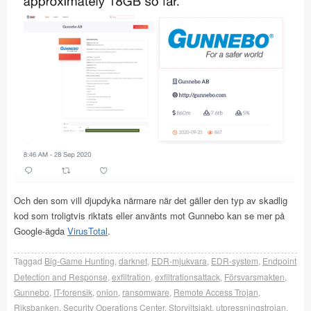
Och den som vill djupdyka närmare när det gäller den typ av skadlig
kod som troligtvis riktats eller använts mot Gunnebo kan se mer på
Google-ägda
VirusTotal
.
Taggad
Big-Game Hunting
,
darknet
,
EDR-mjukvara
,
EDR-system
,
Endpoint
Detection and Response
,
exfiltration
,
exfiltrationsattack
,
Försvarsmakten
,
Gunnebo
,
IT-forensik
,
onion
,
ransomware
,
Remote Access Trojan
,
Riksbanken
,
Security Operations Center
,
Storviltsjakt
,
utpressningstrojan
,