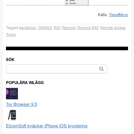
Källa:
TrendMicro
Taggad
banktrojan
,
DRIDEX
,
RAT
,
Remcos
,
Remcos RAT
,
Remote Access
Trojan
SÖK
Sök
efter:
POPULÄRA INLÄGG
Tor Browser 9.5
ElcomSoft knäcker iPhone iOS kryptering