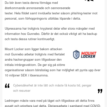
Du bör även testa denna förmåga med
återkommande annonserade och oannonserade
tester. Hela flödet samt inviduella tester såsom phishing-tester mot
personal, som förhoppningsvis utbildas löpande i detta.
Utpressarna har troligtvis krypterat delar eller stora mängder med
information hos Gunnebo. Därför är det också viktigt att ha backup
och testa dessa rutiner kontinuerligt.
Mount Locker som ligger bakom attacken
mot Gunnebo arbetar troligtvis med flertalet
andra hacker-grupper som tillgodoser den
initiala intrångsvektorn. De ger sig på större
organisationer såsom börsbolag som har möjlighet att pynta upp över
10 miljoner SEK i lösensumma.
Cybersäkerhet är inte lätt och måste få kosta tid, pengar
och resurser
Ledningen måste vara med på tåget och tillgodose att detta finns
avsatt och prioritera just detta. Distansarbete i samband med COVID-