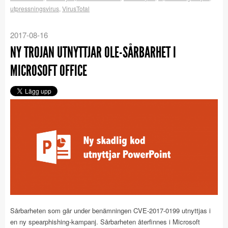
utpressningsvirus
,
VirusTotal
2017-08-16
NY TROJAN UTNYTTJAR OLE-SÅRBARHET I
MICROSOFT OFFICE
Sårbarheten som går under benämningen CVE-2017-0199 utnyttjas i
en ny spearphishing-kampanj. Sårbarheten återfinnes i Microsoft