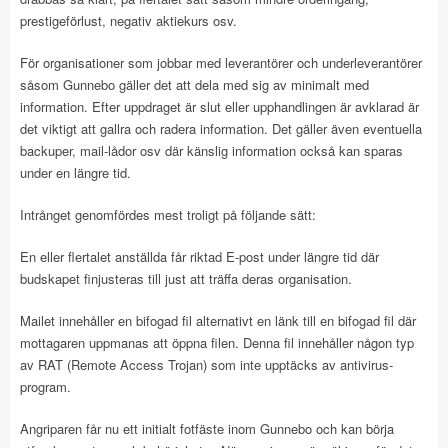
prestigeförlust, negativ aktiekurs osv.
För organisationer som jobbar med leverantörer och underleverantörer
såsom Gunnebo gäller det att dela med sig av minimalt med
information. Efter uppdraget är slut eller upphandlingen är avklarad är
det viktigt att gallra och radera information. Det gäller även eventuella
backuper, mail-lådor osv där känslig information också kan sparas
under en längre tid.
Intrånget genomfördes mest troligt på följande sätt:
En eller flertalet anställda får riktad E-post under längre tid där
budskapet finjusteras till just att träffa deras organisation.
Mailet innehåller en bifogad fil alternativt en länk till en bifogad fil där
mottagaren uppmanas att öppna filen. Denna fil innehåller någon typ
av RAT (Remote Access Trojan) som inte upptäcks av antivirus-
program.
Angriparen får nu ett initialt fotfäste inom Gunnebo och kan börja