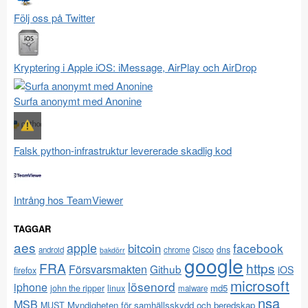
Följ oss på Twitter
Kryptering i Apple iOS: iMessage, AirPlay och AirDrop
Surfa anonymt med Anonine
Falsk python-infrastruktur levererade skadlig kod
Intrång hos TeamViewer
TAGGAR
aes
apple
facebook
bitcoin
Cisco
dns
android
chrome
bakdörr
google
FRA
https
Försvarsmakten
Github
iOS
firefox
microsoft
lösenord
iphone
md5
john the ripper
linux
malware
nsa
MSB
Myndigheten för samhällsskydd och beredskap
MUST