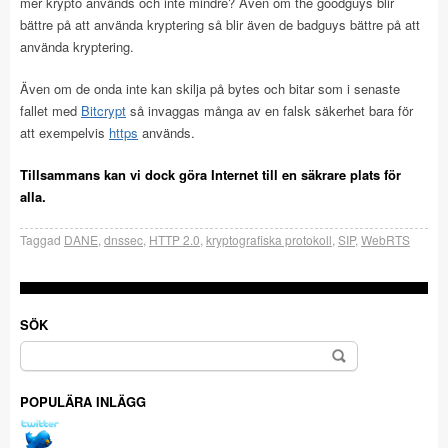
mer krypto används och inte mindre? Även om the goodguys blir
bättre på att använda kryptering så blir även de badguys bättre på att
använda kryptering.
Även om de onda inte kan skilja på bytes och bitar som i senaste
fallet med
Bitcrypt
så invaggas många av en falsk säkerhet bara för
att exempelvis
https
används.
Tillsammans kan vi dock göra Internet till en säkrare plats för
alla.
Taggad
DANE
,
dnssec
,
HTTP 2.0
,
kryptografiska protokoll
,
SIP
,
WebRTS
SÖK
Sök
efter:
POPULÄRA INLÄGG