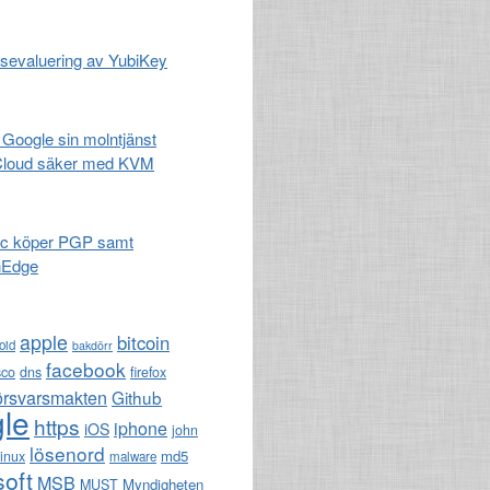
sevaluering av YubiKey
 Google sin molntjänst
Cloud säker med KVM
c köper PGP samt
nEdge
apple
bitcoin
oid
bakdörr
facebook
sco
dns
firefox
örsvarsmakten
Github
le
https
iphone
iOS
john
lösenord
md5
linux
malware
soft
MSB
Myndigheten
MUST