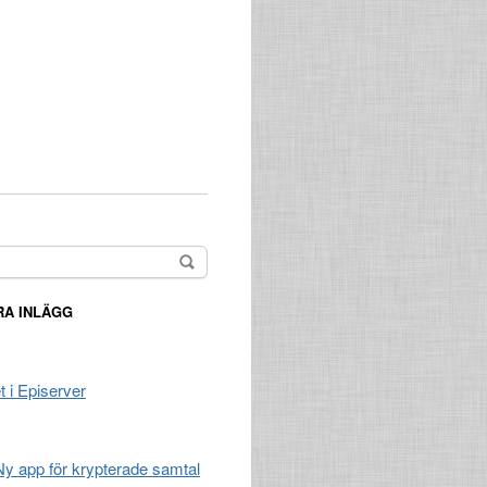
A INLÄGG
t i Episerver
 Ny app för krypterade samtal