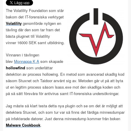
The Volatility Foundation som står
bakom det IT-forensiska verktyget
Volatility
genomförde nyligen en
tävling där den som tar fram det
bästa pluginet till Volatility
vinner 16000 SEK samt utbildning.
Vinnaren i tävlingen
blev
Monnappa K A
som skapade
hollowfind
som underlättar
detektion av process hollowing. En metod som avancerad skadlig kod
såsom Stuxnet och Taidoor använt sig av. Metoden går ut på att byta
ut en legitim process såsom lsass.exe mot den skadliga koden och
på så sätt försvåra för antivirus samt IT-forensiska undersökningar.
Jag måste så klart testa detta nya plugin och se om det är möjligt att
detektera Stuxnet, och som tur var så finns det färdiga minnesdumpar
på infekterade datorer. Just denna minnesdump kommer från boken
Malware Cookbook
.