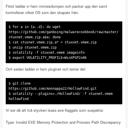
Först laddar vi hem minnesdumpen och packar upp den samt
kontrollerar vilket OS som den skapats från:
$ for a in {a..d}; do wget
https://github.com/ganboing/malwarecookbook/raw/master/
stuxnet.vmem.zip.a$a; done
$ cat stuxnet.vmem.zip.a* > stuxnet.vmem.zip
$ unzip stuxnet.vmem.zip
$ volatility -f stuxnet.vmem imageinfo
$ export VOLATILITY_PROFILE=WinXPSP2x86
Och sedan laddar vi hem pluginet och testar det:
$ git clone
https://github.com/monnappa22/HollowFind.git
$ volatility --plugins=./HollowFind/ -f stuxnet.vmem
hollowfind
Vi ser då att två stycken lsass.exe flaggats som suspekta:
Type: Invalid EXE Memory Protection and Process Path Discrepancy