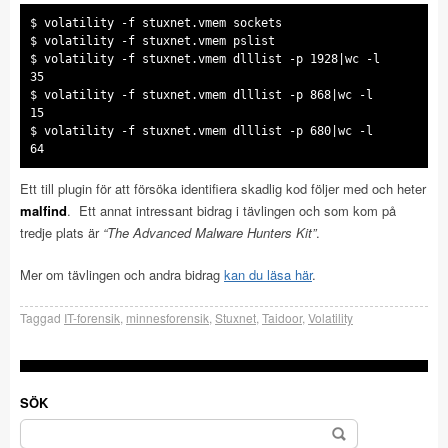
$ volatility -f stuxnet.vmem sockets
$ volatility -f stuxnet.vmem pslist
$ volatility -f stuxnet.vmem dlllist -p 1928|wc -l
35
$ volatility -f stuxnet.vmem dlllist -p 868|wc -l
15
$ volatility -f stuxnet.vmem dlllist -p 680|wc -l
64
Ett till plugin för att försöka identifiera skadlig kod följer med och heter
malfind
. Ett annat intressant bidrag i tävlingen och som kom på
tredje plats är
“The Advanced Malware Hunters Kit”
.
Mer om tävlingen och andra bidrag
kan du läsa här
.
Taggad
IT-forensik
,
minnesforensik
,
Stuxnet
,
Taidoor
,
Volatility
SÖK
Sök