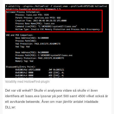
Volatility med HollowFind-plugin
Det var väl enkelt? Skulle vi analysera vidare så skulle vi även
identifiera att lsass.exe lyssnar på port 500 samt 4500 vilket också är
ett avvikande beteende. Även om man jämför antalet inladdade
DLL:er: