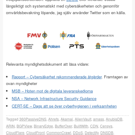
långsiktigt och systematiskt med cybersäkerheten och genomför
omvärldsbevakning löpande, jag själv använder Twitter som en källa.
Relevanta myndighetsdokument att läsa vidare:
Rapport – Cybersäkerhet rekommenderade åtgärder
. Framtagen av
ovan myndigheter
MSB – Hoten mot de digitala leveranskedjorna
NSA – Network Infrastructure Security Guidance
CERT-SE – Dags att se över cyberhygienen i verksamheten
Taggad
360PassiveDNS
,
Ahrefs
,
Akamai
,
AlienVault
,
amass
,
AnubisDB
,
ARIN
,
BGPView
,
BinaryEdge
,
BufferOver
,
BuiltWith
,
CDN
,
Censys
,
CloudFlare
,
CloudFront
,
CommonCrawl
,
DDoS
,
Detectify
,
DNSDB
,