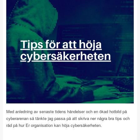
Med anledning av senaste tidens händelser och en ökad hotbild på
cyberarenan så tänkte jag passa på att skriva ner några bra tips och
råd på hur Er organisation kan höja cybersäkerheten.