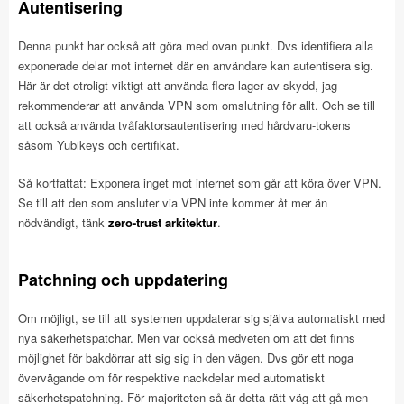
Autentisering
Denna punkt har också att göra med ovan punkt. Dvs identifiera alla
exponerade delar mot internet där en användare kan autentisera sig.
Här är det otroligt viktigt att använda flera lager av skydd, jag
rekommenderar att använda VPN som omslutning för allt. Och se till
att också använda tvåfaktorsautentisering med hårdvaru-tokens
såsom Yubikeys och certifikat.
Så kortfattat: Exponera inget mot internet som går att köra över VPN.
Se till att den som ansluter via VPN inte kommer åt mer än
nödvändigt, tänk
zero-trust arkitektur
.
Patchning och uppdatering
Om möjligt, se till att systemen uppdaterar sig själva automatiskt med
nya säkerhetspatchar. Men var också medveten om att det finns
möjlighet för bakdörrar att sig sig in den vägen. Dvs gör ett noga
övervägande om för respektive nackdelar med automatiskt
säkerhetspatchning. För majoriteten så är detta rätt väg att gå men