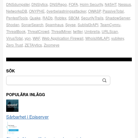
DNSdumpster
,
DNSlytics
,
DNSRepo
,
FOFA
,
Holm Security
,
N45HT
,
Nessus
,
NetworksDB
,
ONYPHE
,
överbelastningsattacker
,
OWASP
,
PassiveTotal
,
PentestTools
,
Quake
,
RADb
,
Robtex
,
SBOM
,
SecurityTrails
,
ShadowServer
,
Shodan
,
SonarSearch
,
Spamhaus
,
Spyse
,
Sublist3rAPI
,
TeamCymru
,
ThreatBook
,
ThreatCrowd
,
ThreatMiner
,
twitter
,
Umbrella
,
URLScan
,
VirusTotal
,
vpn
,
WAF
,
Web Application Firewall
,
WhoisXMLAPI
,
yubikey
,
Zero Trust
,
ZETAlytics
,
Zoomeye
SÖK
Sök
efter:
POPULÄRA INLÄGG
Sårbarhet i Episerver