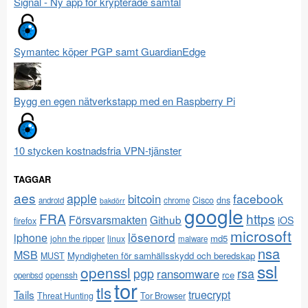
Signal - Ny app för krypterade samtal
Symantec köper PGP samt GuardianEdge
Bygg en egen nätverkstapp med en Raspberry Pi
10 stycken kostnadsfria VPN-tjänster
TAGGAR
aes
apple
facebook
bitcoin
Cisco
dns
android
chrome
bakdörr
google
FRA
https
Försvarsmakten
Github
iOS
firefox
microsoft
lösenord
iphone
md5
john the ripper
linux
malware
nsa
MSB
Myndigheten för samhällsskydd och beredskap
MUST
ssl
openssl
pgp
rsa
ransomware
rce
openssh
openbsd
tor
tls
Tails
truecrypt
Threat Hunting
Tor Browser