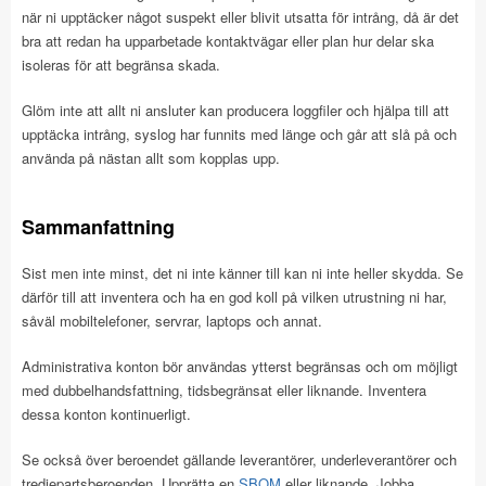
när ni upptäcker något suspekt eller blivit utsatta för intrång, då är det
bra att redan ha upparbetade kontaktvägar eller plan hur delar ska
isoleras för att begränsa skada.
Glöm inte att allt ni ansluter kan producera loggfiler och hjälpa till att
upptäcka intrång, syslog har funnits med länge och går att slå på och
använda på nästan allt som kopplas upp.
Sammanfattning
Sist men inte minst, det ni inte känner till kan ni inte heller skydda. Se
därför till att inventera och ha en god koll på vilken utrustning ni har,
såväl mobiltelefoner, servrar, laptops och annat.
Administrativa konton bör användas ytterst begränsas och om möjligt
med dubbelhandsfattning, tidsbegränsat eller liknande. Inventera
dessa konton kontinuerligt.
Se också över beroendet gällande leverantörer, underleverantörer och
tredjepartsberoenden. Upprätta en
SBOM
eller liknande. Jobba