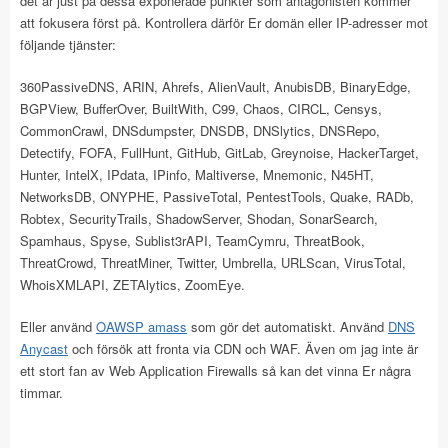
det är just på dessa exponerade punkter som antagonisten kommer
att fokusera först på. Kontrollera därför Er domän eller IP-adresser mot
följande tjänster:
360PassiveDNS, ARIN, Ahrefs, AlienVault, AnubisDB, BinaryEdge,
BGPView, BufferOver, BuiltWith, C99, Chaos, CIRCL, Censys,
CommonCrawl, DNSdumpster, DNSDB, DNSlytics, DNSRepo,
Detectify, FOFA, FullHunt, GitHub, GitLab, Greynoise, HackerTarget,
Hunter, IntelX, IPdata, IPinfo, Maltiverse, Mnemonic, N45HT,
NetworksDB, ONYPHE, PassiveTotal, PentestTools, Quake, RADb,
Robtex, SecurityTrails, ShadowServer, Shodan, SonarSearch,
Spamhaus, Spyse, Sublist3rAPI, TeamCymru, ThreatBook,
ThreatCrowd, ThreatMiner, Twitter, Umbrella, URLScan, VirusTotal,
WhoisXMLAPI, ZETAlytics, ZoomEye.
Eller använd
OAWSP amass
som gör det automatiskt. Använd
DNS
Anycast
och försök att fronta via CDN och WAF. Även om jag inte är
ett stort fan av Web Application Firewalls så kan det vinna Er några
timmar.