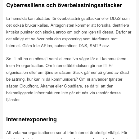
Cyberresiliens och överbelastningsattacker
Er hemsida kan utsättas för överbelastningsattacker eller DDoS som
det också brukar kallas. Antagonisten kommer att försöka identifiera
kritiska punkter och skicka anrop om och om igen till dessa. Därför är
det viktigt att se över hela den exponering som återfinnes mot
Internet. Glöm inte API:er, subdomäner, DNS, SMTP osv.
Se till att ha en nödsajt samt alternativa vägar för att kommunicera
inom Er organisation. Om internetförbindelsen går ner till Er
organisation eller om tjänster såsom Slack går ner på grund av ökad
belastning, hur kan ni då kommunicera? Om ni använder tjänster
såsom Cloudfront, Akamai eller Cloudflare, se då till att den
bakomliggande infrastrukturen inte går att nås via utanför dessa
tjänster.
Internetexponering
Att veta hur organisationen ser ut från internet är otroligt viktigt. För