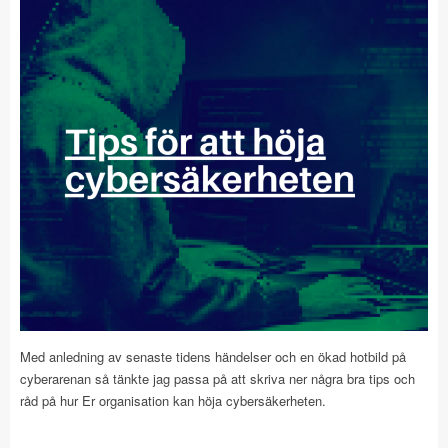
Med anledning av senaste tidens händelser och en ökad hotbild på
cyberarenan så tänkte jag passa på att skriva ner några bra tips och
råd på hur Er organisation kan höja cybersäkerheten.