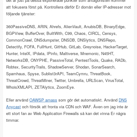
det är just på dessa exponerade punkter som antagonisten kommer
att fokusera först på. Kontrollera därför Er domän eller IP-adresser mot
följande tjänster:
360PassiveDNS, ARIN, Ahrefs, AlienVault, AnubisDB, BinaryEdge,
BGPView, BufferOver, BuiltWith, C99, Chaos, CIRCL, Censys,
CommonCrawl, DNSdumpster, DNSDB, DNSlytics, DNSRepo,
Detectify, FOFA, FullHunt, GitHub, GitLab, Greynoise, HackerTarget,
Hunter, IntelX, IPdata, IPinfo, Maltiverse, Mnemonic, N45HT,
NetworksDB, ONYPHE, PassiveTotal, PentestTools, Quake, RADb,
Robtex, SecurityTrails, ShadowServer, Shodan, SonarSearch,
Spamhaus, Spyse, Sublist3rAPI, TeamCymru, ThreatBook,
ThreatCrowd, ThreatMiner, Twitter, Umbrella, URLScan, VirusTotal,
WhoisXMLAPI, ZETAlytics, ZoomEye.
Eller använd
OAWSP amass
som gör det automatiskt. Använd
DNS
Anycast
och försök att fronta via CDN och WAF. Även om jag inte är
ett stort fan av Web Application Firewalls så kan det vinna Er några
timmar.