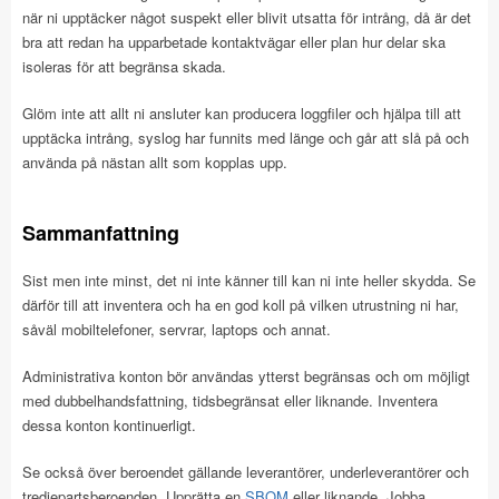
när ni upptäcker något suspekt eller blivit utsatta för intrång, då är det
bra att redan ha upparbetade kontaktvägar eller plan hur delar ska
isoleras för att begränsa skada.
Glöm inte att allt ni ansluter kan producera loggfiler och hjälpa till att
upptäcka intrång, syslog har funnits med länge och går att slå på och
använda på nästan allt som kopplas upp.
Sammanfattning
Sist men inte minst, det ni inte känner till kan ni inte heller skydda. Se
därför till att inventera och ha en god koll på vilken utrustning ni har,
såväl mobiltelefoner, servrar, laptops och annat.
Administrativa konton bör användas ytterst begränsas och om möjligt
med dubbelhandsfattning, tidsbegränsat eller liknande. Inventera
dessa konton kontinuerligt.
Se också över beroendet gällande leverantörer, underleverantörer och
tredjepartsberoenden. Upprätta en
SBOM
eller liknande. Jobba