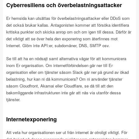
Cyberresiliens och överbelastningsattacker
Er hemsida kan utsättas för överbelastningsattacker eller DDoS som
det också brukar kallas. Antagonisten kommer att försöka identifiera
kritiska punkter och skicka anrop om och om igen till dessa. Därför är
det viktigt att se över hela den exponering som återfinnes mot
Internet. Glöm inte API:er, subdomäner, DNS, SMTP osv.
Se till att ha en nödsajt samt alternativa vägar för att kommunicera
inom Er organisation. Om internetförbindelsen går ner till Er
organisation eller om tjänster såsom Slack går ner på grund av ökad
belastning, hur kan ni då kommunicera? Om ni använder tjänster
såsom Cloudfront, Akamai eller Cloudflare, se då till att den
bakomliggande infrastrukturen inte går att nås via utanför dessa
tjänster.
Internetexponering
Att veta hur organisationen ser ut från internet är otroligt viktigt. För