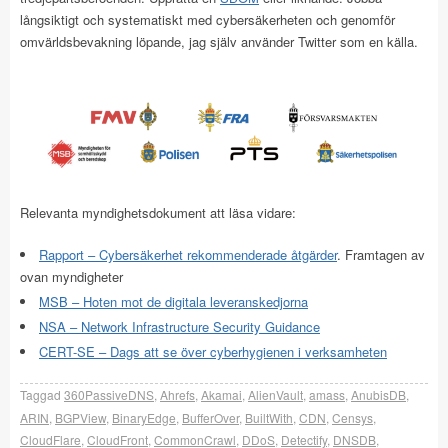
långsiktigt och systematiskt med cybersäkerheten och genomför
omvärldsbevakning löpande, jag själv använder Twitter som en källa.
Relevanta myndighetsdokument att läsa vidare:
Rapport – Cybersäkerhet rekommenderade åtgärder
. Framtagen av
ovan myndigheter
MSB – Hoten mot de digitala leveranskedjorna
NSA – Network Infrastructure Security Guidance
CERT-SE – Dags att se över cyberhygienen i verksamheten
Taggad
360PassiveDNS
,
Ahrefs
,
Akamai
,
AlienVault
,
amass
,
AnubisDB
,
ARIN
,
BGPView
,
BinaryEdge
,
BufferOver
,
BuiltWith
,
CDN
,
Censys
,
CloudFlare
,
CloudFront
,
CommonCrawl
,
DDoS
,
Detectify
,
DNSDB
,