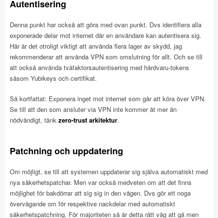
Autentisering
Denna punkt har också att göra med ovan punkt. Dvs identifiera alla
exponerade delar mot internet där en användare kan autentisera sig.
Här är det otroligt viktigt att använda flera lager av skydd, jag
rekommenderar att använda VPN som omslutning för allt. Och se till
att också använda tvåfaktorsautentisering med hårdvaru-tokens
såsom Yubikeys och certifikat.
Så kortfattat: Exponera inget mot internet som går att köra över VPN.
Se till att den som ansluter via VPN inte kommer åt mer än
nödvändigt, tänk
zero-trust arkitektur
.
Patchning och uppdatering
Om möjligt, se till att systemen uppdaterar sig själva automatiskt med
nya säkerhetspatchar. Men var också medveten om att det finns
möjlighet för bakdörrar att sig sig in den vägen. Dvs gör ett noga
övervägande om för respektive nackdelar med automatiskt
säkerhetspatchning. För majoriteten så är detta rätt väg att gå men