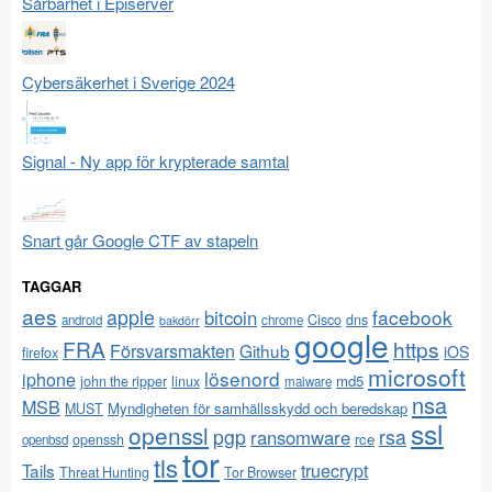
Sårbarhet i Episerver
Cybersäkerhet i Sverige 2024
Signal - Ny app för krypterade samtal
Snart går Google CTF av stapeln
TAGGAR
aes
apple
facebook
bitcoin
Cisco
dns
android
chrome
bakdörr
google
FRA
https
Försvarsmakten
Github
iOS
firefox
microsoft
lösenord
iphone
md5
john the ripper
linux
malware
nsa
MSB
Myndigheten för samhällsskydd och beredskap
MUST
ssl
openssl
pgp
rsa
ransomware
rce
openssh
openbsd
tor
tls
Tails
truecrypt
Threat Hunting
Tor Browser