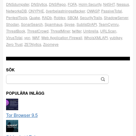
DNSdumpster
,
DNSlytics
,
DNSRepo
,
FOFA
,
Holm Security
,
N45HT
,
Nessus
,
NetworksDB
,
ONYPHE
,
överbelastningsattacker
,
OWASP
,
PassiveTotal
,
PentestTools
,
Quake
,
RADb
,
Robtex
,
SBOM
,
SecurityTrails
,
ShadowServer
,
Shodan
,
SonarSearch
,
Spamhaus
,
Spyse
,
Sublist3rAPI
,
TeamCymru
,
ThreatBook
,
ThreatCrowd
,
ThreatMiner
,
twitter
,
Umbrella
,
URLScan
,
VirusTotal
,
vpn
,
WAF
,
Web Application Firewall
,
WhoisXMLAPI
,
yubikey
,
Zero Trust
,
ZETAlytics
,
Zoomeye
SÖK
Sök
efter:
POPULÄRA INLÄGG
Tor Browser 9.5