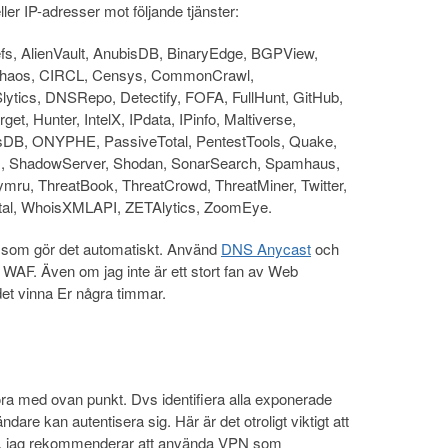
ler IP-adresser mot följande tjänster:
s, AlienVault, AnubisDB, BinaryEdge, BGPView,
, Chaos, CIRCL, Censys, CommonCrawl,
ics, DNSRepo, Detectify, FOFA, FullHunt, GitHub,
et, Hunter, IntelX, IPdata, IPinfo, Maltiverse,
DB, ONYPHE, PassiveTotal, PentestTools, Quake,
ls, ShadowServer, Shodan, SonarSearch, Spamhaus,
mru, ThreatBook, ThreatCrowd, ThreatMiner, Twitter,
tal, WhoisXMLAPI, ZETAlytics, ZoomEye.
som gör det automatiskt. Använd
DNS Anycast
och
 WAF. Även om jag inte är ett stort fan av Web
det vinna Er några timmar.
ra med ovan punkt. Dvs identifiera alla exponerade
dare kan autentisera sig. Här är det otroligt viktigt att
d, jag rekommenderar att använda VPN som