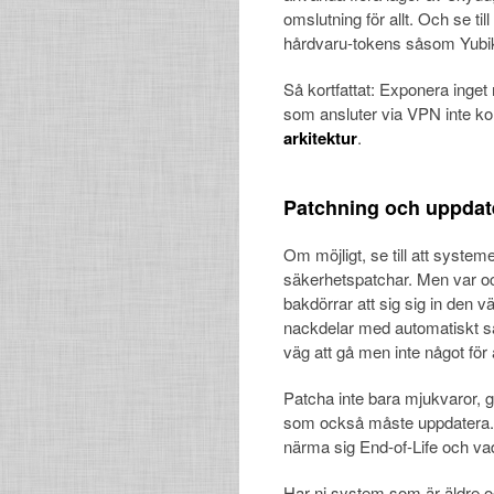
omslutning för allt. Och se ti
hårdvaru-tokens såsom Yubike
Så kortfattat: Exponera inget 
som ansluter via VPN inte k
arkitektur
.
Patchning och uppdat
Om möjligt, se till att syste
säkerhetspatchar. Men var oc
bakdörrar att sig sig in den 
nackdelar med automatiskt säk
väg att gå men inte något för a
Patcha inte bara mjukvaror, g
som också måste uppdatera. O
närma sig End-of-Life och vad 
Har ni system som är äldre o