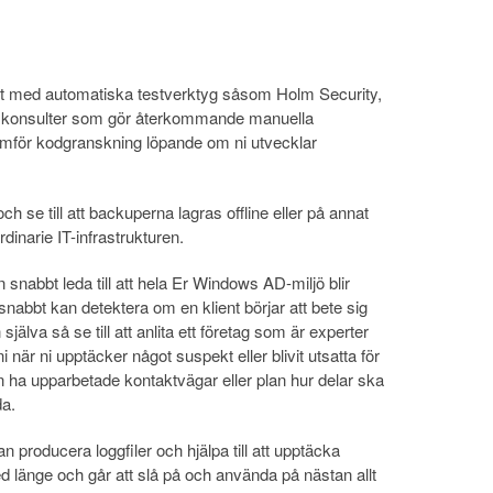
gt med automatiska testverktyg såsom Holm Security,
ta konsulter som gör återkommande manuella
för kodgranskning löpande om ni utvecklar
ch se till att backuperna lagras offline eller på annat
rdinarie IT-infrastrukturen.
snabbt leda till att hela Er Windows AD-miljö blir
i snabbt kan detektera om en klient börjar att bete sig
jälva så se till att anlita ett företag som är experter
är ni upptäcker något suspekt eller blivit utsatta för
an ha upparbetade kontaktvägar eller plan hur delar ska
da.
kan producera loggfiler och hjälpa till att upptäcka
ed länge och går att slå på och använda på nästan allt