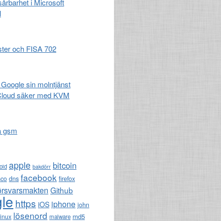
 sårbarhet i Microsoft
l
ster och FISA 702
 Google sin molntjänst
Cloud säker med KVM
a gsm
apple
bitcoin
oid
bakdörr
facebook
sco
dns
firefox
örsvarsmakten
Github
le
https
iphone
iOS
john
lösenord
md5
linux
malware