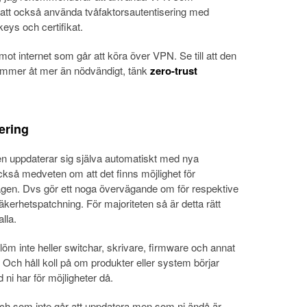
ll att också använda tvåfaktorsautentisering med
ys och certifikat.
mot internet som går att köra över VPN. Se till att den
ommer åt mer än nödvändigt, tänk
zero-trust
ering
men uppdaterar sig själva automatiskt med nya
kså medveten om att det finns möjlighet för
vägen. Dvs gör ett noga övervägande om för respektive
erhetspatchning. För majoriteten så är detta rätt
lla.
löm inte heller switchar, skrivare, firmware och annat
ch håll koll på om produkter eller system börjar
ni har för möjligheter då.
ch som inte går att uppdatera men som ni ändå är