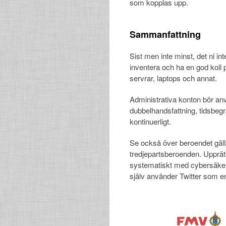
som kopplas upp.
Sammanfattning
Sist men inte minst, det ni inte
inventera och ha en god koll p
servrar, laptops och annat.
Administrativa konton bör an
dubbelhandsfattning, tidsbegr
kontinuerligt.
Se också över beroendet gäll
tredjepartsberoenden. Upprä
systematiskt med cybersäke
själv använder Twitter som en