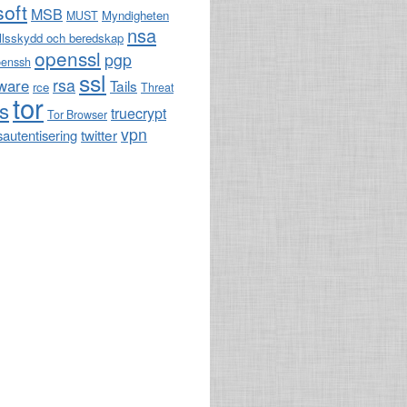
soft
MSB
Myndigheten
MUST
nsa
llsskydd och beredskap
openssl
pgp
penssh
ssl
rsa
ware
Tails
rce
Threat
tor
ls
truecrypt
Tor Browser
vpn
twitter
sautentisering