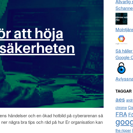
Allvarlig
Schanne
Molntjän
Så håller
Google 
Avlyssn
TAGGAR
aes
andr
Ci
chrome
FRA
F
ens händelser och en ökad hotbild på cyberarenan så
goog
a ner några bra tips och råd på hur Er organisation kan
the ripper