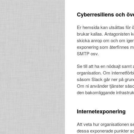
Cyberresiliens och öv
Er hemsida kan utsättas för 
brukar kallas. Antagonisten k
skicka anrop om och om igen ti
exponering som återfinnes mo
SMTP osv.
Se till att ha en nödsajt sam
organisation. Om internetförbi
såsom Slack går ner på grun
Om ni använder tjänster såsom
den bakomliggande infrastruktu
Internetexponering
Att veta hur organisationen ser 
dessa exponerade punkter so