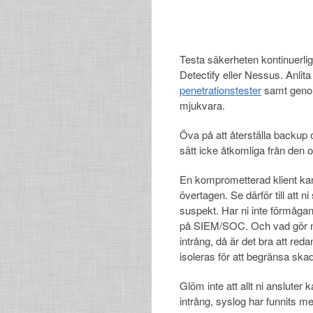
Testa säkerheten kontinuerli
Detectify eller Nessus. Anli
penetrationstester
samt genom
mjukvara.
Öva på att återställa backup o
sätt icke åtkomliga från den o
En komprometterad klient kan 
övertagen. Se därför till att n
suspekt. Har ni inte förmågan s
på SIEM/SOC. Och vad gör ni n
intrång, då är det bra att red
isoleras för att begränsa ska
Glöm inte att allt ni ansluter 
intrång, syslog har funnits m