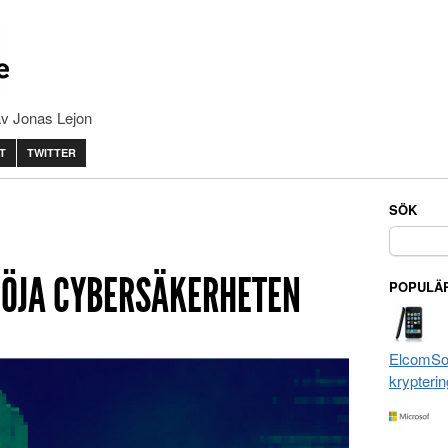
av Jonas Lejon
T
TWITTER
SÖK
Sök
efter:
 HÖJA CYBERSÄKERHETEN
POPULÄR
ElcomSof
krypterin