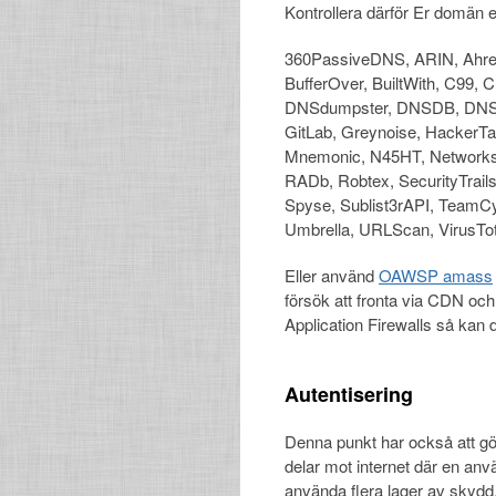
Kontrollera därför Er domän el
360PassiveDNS, ARIN, Ahref
BufferOver, BuiltWith, C99
DNSdumpster, DNSDB, DNSlyt
GitLab, Greynoise, HackerTarg
Mnemonic, N45HT, Networks
RADb, Robtex, SecurityTrai
Spyse, Sublist3rAPI, TeamCy
Umbrella, URLScan, VirusTo
Eller använd
OAWSP amass
försök att fronta via CDN och
Application Firewalls så kan 
Autentisering
Denna punkt har också att gö
delar mot internet där en använ
använda flera lager av skyd