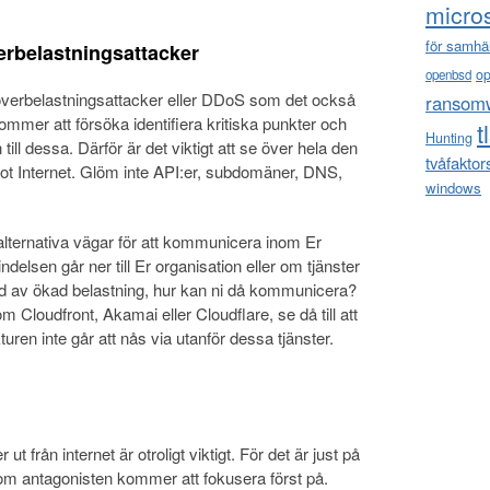
micro
för samhä
erbelastningsattacker
o
openbsd
överbelastningsattacker eller DDoS som det också
ransom
ommer att försöka identifiera kritiska punkter och
t
Hunting
ll dessa. Därför är det viktigt att se över hela den
tvåfaktor
t Internet. Glöm inte API:er, subdomäner, DNS,
windows
t alternativa vägar för att kommunicera inom Er
ndelsen går ner till Er organisation eller om tjänster
d av ökad belastning, hur kan ni då kommunicera?
 Cloudfront, Akamai eller Cloudflare, se då till att
ren inte går att nås via utanför dessa tjänster.
ut från internet är otroligt viktigt. För det är just på
m antagonisten kommer att fokusera först på.