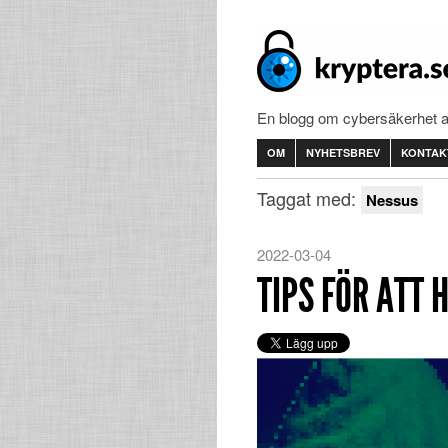
En blogg om cybersäkerhet 
OM
NYHETSBREV
KONTAK
Taggat med:
Nessus
2022-03-04
TIPS FÖR ATT