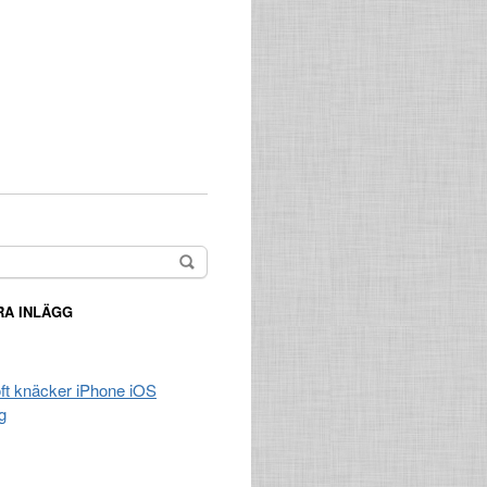
A INLÄGG
t knäcker iPhone iOS
g