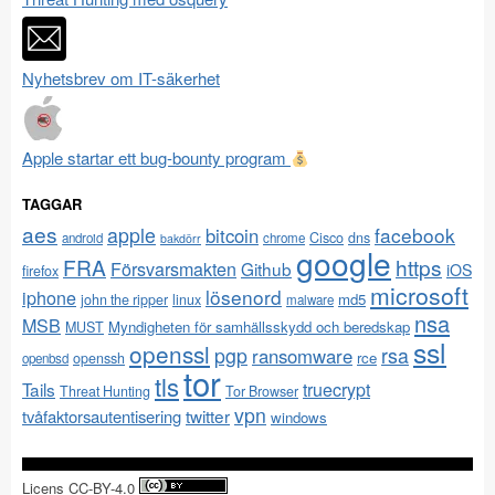
Nyhetsbrev om IT-säkerhet
Apple startar ett bug-bounty program
TAGGAR
aes
apple
facebook
bitcoin
Cisco
dns
android
chrome
bakdörr
google
FRA
https
Försvarsmakten
Github
iOS
firefox
microsoft
lösenord
iphone
md5
john the ripper
linux
malware
nsa
MSB
Myndigheten för samhällsskydd och beredskap
MUST
ssl
openssl
pgp
rsa
ransomware
rce
openssh
openbsd
tor
tls
Tails
truecrypt
Threat Hunting
Tor Browser
vpn
twitter
tvåfaktorsautentisering
windows
Licens CC-BY-4.0