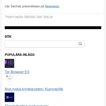
Läs Sectras pressrelease på
Newsdesk
.
Taggad
sectra
,
talkrypto
,
tiger
,
tiger xs
SÖK
Sök
efter:
POPULÄRA INLÄGG
Tor Browser 9.5
Nya ryska kryptosystem: Kuznyechik
Threat Hunting med osquery