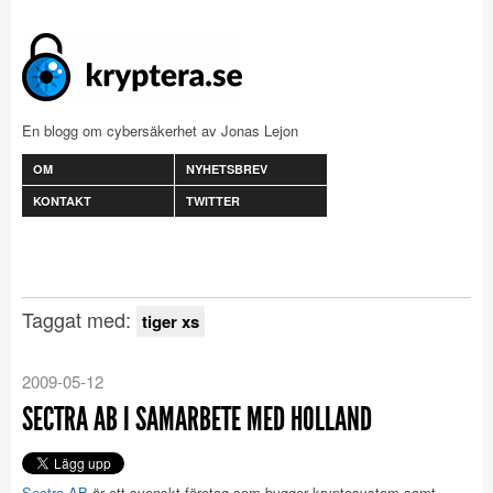
En blogg om cybersäkerhet av Jonas Lejon
OM
NYHETSBREV
KONTAKT
TWITTER
Taggat med:
tiger xs
2009-05-12
SECTRA AB I SAMARBETE MED HOLLAND
Sectra AB
är ett svenskt företag som bygger kryptosystem samt