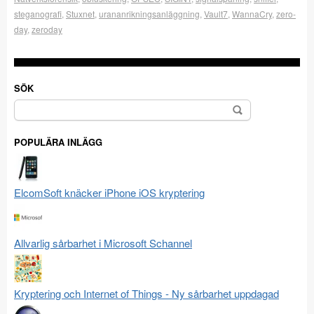
steganografi
,
Stuxnet
,
urananrikningsanläggning
,
Vault7
,
WannaCry
,
zero-
day
,
zeroday
SÖK
Sök
efter:
POPULÄRA INLÄGG
ElcomSoft knäcker iPhone iOS kryptering
Allvarlig sårbarhet i Microsoft Schannel
Kryptering och Internet of Things - Ny sårbarhet uppdagad