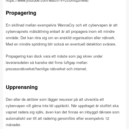
https://www.youtube.com/watch?v=zcovxq2nWec
Propagering
En skillnad mellan exempelvis WannaCry och ett cybervapen är att
cybervapnets målsättning enbart är att propagera inom ett mindre
område. Det kan röra sig om en enskild organisation eller nätverk.
Med en mindre spridning blir också en eventuell detektion svårare.
Propagering kan dock vara ett måste som jag skrev under
leveransdelen så kanske det finns luftgap mellan
processnätverket/hemliga nätverket och internet.
Upprensning
Den eller de aktörer som lägger resurser på att utveckla ett
cybervapen vill gärna inte bli upptäckt. När uppdraget är slutfört ska
vapnet radera sig själv, även kan det finnas en inbyggd räknare som
automatiskt ser till att radering genomförs efter exempelvis 12
månader.