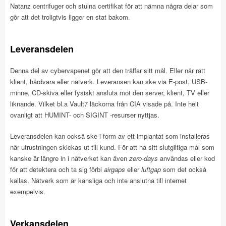
Natanz centrifuger och stulna certifikat för att nämna några delar som
gör att det troligtvis ligger en stat bakom.
Leveransdelen
Denna del av cybervapenet gör att den träffar sitt mål. Eller når rätt
klient, hårdvara eller nätverk. Leveransen kan ske via E-post, USB-
minne, CD-skiva eller fysiskt ansluta mot den server, klient, TV eller
liknande. Vilket bl.a Vault7 läckorna från CIA visade på. Inte helt
ovanligt att HUMINT- och SIGINT -resurser nyttjas.
Leveransdelen kan också ske i form av ett implantat som installeras
när utrustningen skickas ut till kund. För att nå sitt slutgiltiga mål som
kanske är längre in i nätverket kan även
zero-days
användas eller kod
för att detektera och ta sig förbi
airgaps
eller
luftgap
som det också
kallas. Nätverk som är känsliga och inte anslutna till internet
exempelvis.
Verkansdelen