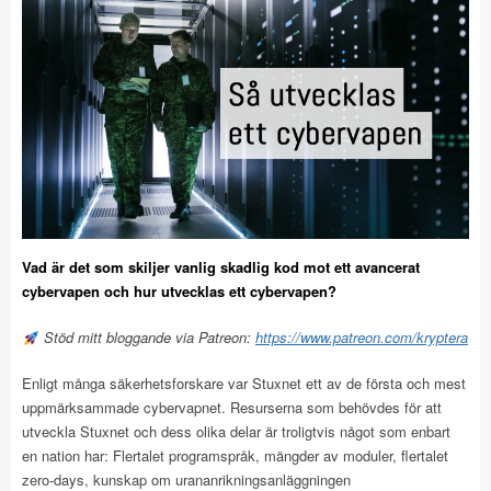
Vad är det som skiljer vanlig skadlig kod mot ett avancerat
cybervapen och hur utvecklas ett cybervapen?
Stöd mitt bloggande via Patreon:
https://www.patreon.com/kryptera
Enligt många säkerhetsforskare var Stuxnet ett av de första och mest
uppmärksammade cybervapnet. Resurserna som behövdes för att
utveckla Stuxnet och dess olika delar är troligtvis något som enbart
en nation har: Flertalet programspråk, mängder av moduler, flertalet
zero-days, kunskap om urananrikningsanläggningen