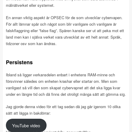
målnätverket eller systemet.
En annan viktig aspekt är OPSEC för de som utvecklar cybervapen.
För allt lämnar spår och något som blir vanligare och vanligare är
falskflaggning eller ”false flag”. Spåren kanske ser ut att peka mot ett
land men kan i själva verket vara utvecklat av ett helt annat: Språk,
tidzoner osv som kan ändras.
Persistens
Ibland så ligger verkansdelen enbart i enhetens RAM-minne och
försvinner således om enheten krashar eller startar om. Men som
vanligast så vill den som skapat cybervapnet att det ska ligga kvar
under en längre tid och då finns det otroligt många sätt att gömma sig.
Jag gjorde denna video för ett tag sedan då jag går igenom 10 olika
sätt att lägga in bakdörrar:
YouTube video