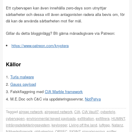
Ett cybervapen kan även innehålla zero-days som utnyttjar
sårbarheter och dessa vill även antagonisten radera alla bevis om, för
då kan de använda sårbarheten mot fler mål.
Gillar du detta blogginlägg? Bli gärna månadsgivare via Patreon:
https://www.patreon.com/kryptera
Källor
Turla malware
Gauss payload
Falskflaggning med
CIA Marble framework
M.E.Doc och C&C via uppdateringsservrar,
NotPetya
Taggad
airgap network
,
airgaped network
,
CIA
,
CIA Vault7
,
cyberkrig
,
cybervapen
,
environmental keyed payloads
,
exfiltration
,
exfiltrera
,
HUMINT
,
intrångsdetekteringssystem
,
keylogger
,
Living off the land
,
luftgap
,
Natanz
,
Nätverksforensik
,
obfuskering
,
OPSEC
,
SIGINT
,
signalspaning
,
sniffer
,