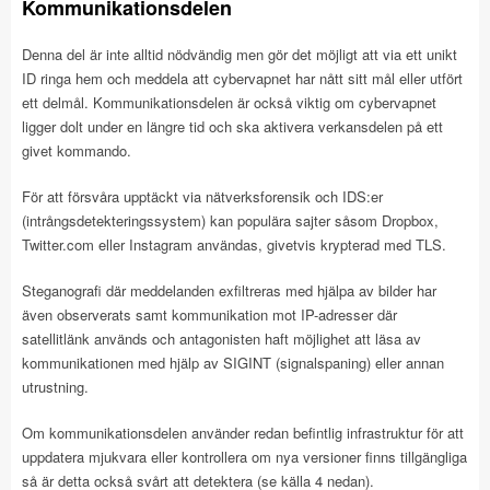
Kommunikationsdelen
Denna del är inte alltid nödvändig men gör det möjligt att via ett unikt
ID ringa hem och meddela att cybervapnet har nått sitt mål eller utfört
ett delmål. Kommunikationsdelen är också viktig om cybervapnet
ligger dolt under en längre tid och ska aktivera verkansdelen på ett
givet kommando.
För att försvåra upptäckt via nätverksforensik och IDS:er
(intrångsdetekteringssystem) kan populära sajter såsom Dropbox,
Twitter.com eller Instagram användas, givetvis krypterad med TLS.
Steganografi där meddelanden exfiltreras med hjälpa av bilder har
även observerats samt kommunikation mot IP-adresser där
satellitlänk används och antagonisten haft möjlighet att läsa av
kommunikationen med hjälp av SIGINT (signalspaning) eller annan
utrustning.
Om kommunikationsdelen använder redan befintlig infrastruktur för att
uppdatera mjukvara eller kontrollera om nya versioner finns tillgängliga
så är detta också svårt att detektera (se källa 4 nedan).