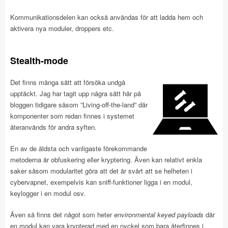
Kommunikationsdelen kan också användas för att ladda hem och
aktivera nya moduler, droppers etc.
Stealth-mode
Det finns många sätt att försöka undgå
upptäckt. Jag har tagit upp några sätt här på
bloggen tidigare såsom ”Living-off-the-land” där
komponenter som redan finnes i systemet
återanvänds för andra syften.
En av de äldsta och vanligaste förekommande
metoderna är obfuskering eller kryptering. Även kan relativt enkla
saker såsom modularitet göra att det är svårt att se helheten i
cybervapnet, exempelvis kan sniff-funktioner ligga i en modul,
keylogger i en modul osv.
Även så finns det något som heter
environmental keyed payloads
där
en modul kan vara krypterad med en nyckel som bara återfinnes i