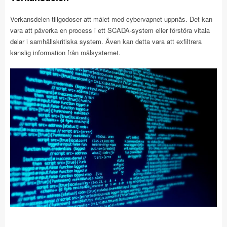
Verkansdelen tillgodoser att målet med cybervapnet uppnås. Det kan
vara att påverka en process i ett SCADA-system eller förstöra vitala
delar i samhällskritiska system. Även kan detta vara att exfiltrera
känslig information från målsystemet.