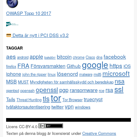
OWASP Topp 10 2017
Detta är nytt i PCI DSS v3.2
TAGGAR
aes
apple
facebook
bitcoin
Cisco
dns
android
chrome
bakdörr
google
FRA
https
Försvarsmakten
Github
iOS
firefox
microsoft
lösenord
iphone
md5
john the ripper
linux
malware
nsa
MSB
Myndigheten för samhällsskydd och beredskap
MUST
ssl
openssl
pgp
rsa
ransomware
rce
openssh
openbsd
tor
tls
Tails
truecrypt
Threat Hunting
Tor Browser
vpn
twitter
tvåfaktorsautentisering
windows
Licens CC-BY-4.0
Texten på denna blogg är licensierat under
Creative Commons