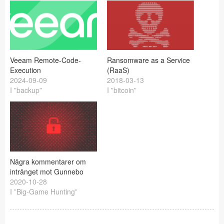
Veeam Remote-Code-
Ransomware as a Service
Execution
(RaaS)
2024-09-09
2018-03-13
I ”backup”
I ”bitcoin”
Några kommentarer om
intrånget mot Gunnebo
2020-10-28
I ”Big-Game Hunting”