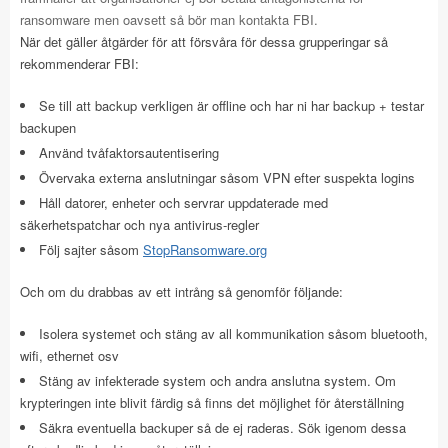
ransomware men oavsett så bör man kontakta FBI.
När det gäller åtgärder för att försvåra för dessa grupperingar så
rekommenderar FBI:
Se till att backup verkligen är offline och har ni har backup + testar
backupen
Använd tvåfaktorsautentisering
Övervaka externa anslutningar såsom VPN efter suspekta logins
Håll datorer, enheter och servrar uppdaterade med
säkerhetspatchar och nya antivirus-regler
Följ sajter såsom
StopRansomware.org
Och om du drabbas av ett intrång så genomför följande:
Isolera systemet och stäng av all kommunikation såsom bluetooth,
wifi, ethernet osv
Stäng av infekterade system och andra anslutna system. Om
krypteringen inte blivit färdig så finns det möjlighet för återställning
Säkra eventuella backuper så de ej raderas. Sök igenom dessa