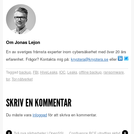
Om Jonas Lejon
En av sveriges främsta experter inom cybersäkerhet med över 20 års
erfarenhet. Frågor? Kontakta mig på:
kryptera@kryptera.se
eller
Taggad
backup
,
FBI
,
HiveLeaks
,
IOC
,
Leaks
,
offline backup
,
ransomware
,
tor
,
Tor-nätverket
SKRIV EN KOMMENTAR
Du måste vara
inloggad
för att skriva en kommentar.
Två nya sårbarheter i OpenSSL
Confluence RCE utnyttjas aktivt