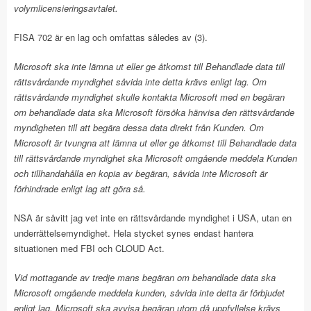
volymlicensieringsavtalet.
FISA 702 är en lag och omfattas således av (3).
Microsoft ska inte lämna ut eller ge åtkomst till Behandlade data till
rättsvårdande myndighet såvida inte detta krävs enligt lag. Om
rättsvårdande myndighet skulle kontakta Microsoft med en begäran
om behandlade data ska Microsoft försöka hänvisa den rättsvårdande
myndigheten till att begära dessa data direkt från Kunden. Om
Microsoft är tvungna att lämna ut eller ge åtkomst till Behandlade data
till rättsvårdande myndighet ska Microsoft omgående meddela Kunden
och tillhandahålla en kopia av begäran, såvida inte Microsoft är
förhindrade enligt lag att göra så.
NSA är såvitt jag vet inte en rättsvårdande myndighet i USA, utan en
underrättelsemyndighet. Hela stycket synes endast hantera
situationen med FBI och CLOUD Act.
Vid mottagande av tredje mans begäran om behandlade data ska
Microsoft omgående meddela kunden, såvida inte detta är förbjudet
enligt lag. Microsoft ska avvisa begäran utom då uppfyllelse krävs