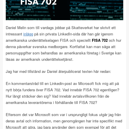
Daniel Melin som till vardags jobbar på Skatteverket har skrivit ett
intressant
inlägg
på sin privata LinkedIn-sida där han går igenom
amerikanska underrättelselagen FISA och speciellt
FISA 702
och hur
denna påverkar svenska medborgare. Kortfattat kan man säga att
personuppgifter som behandlas av amerikanska företag i Sverige kan
läsas av amerikansk underrättelsetjänst.
Jag har med tillstånd av Daniel återpublicerat texten här nedan:
En kommentarstråd till en Linkedin-post av Microsoft fick mig att på
nytt börja fundera över FISA 702. Vad innebär FISA 702 egentligen?
Hur långt sträcker den sig? Vad innebär avtalsvillkoren från de
amerikanska leverantörerna i förhållande till FISA 702?
Eftersom det var Microsoft som var i ursprungligt fokus utgår jag från
deras avtal och information, men genomgången har inte specifikt med
Microsoft att göra, jag bara använder dem som exempel för att det