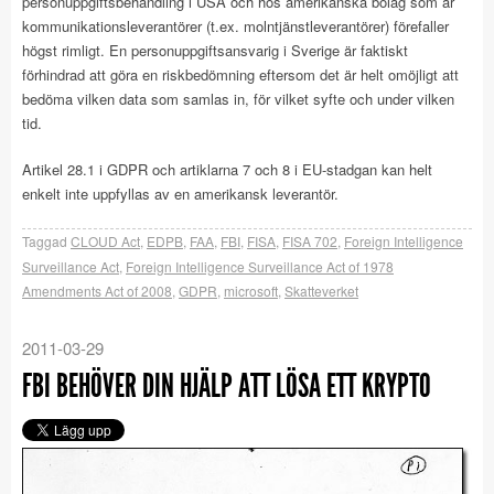
personuppgiftsbehandling i USA och hos amerikanska bolag som är
kommunikationsleverantörer (t.ex. molntjänstleverantörer) förefaller
högst rimligt. En personuppgiftsansvarig i Sverige är faktiskt
förhindrad att göra en riskbedömning eftersom det är helt omöjligt att
bedöma vilken data som samlas in, för vilket syfte och under vilken
tid.
Artikel 28.1 i GDPR och artiklarna 7 och 8 i EU-stadgan kan helt
enkelt inte uppfyllas av en amerikansk leverantör.
Taggad
CLOUD Act
,
EDPB
,
FAA
,
FBI
,
FISA
,
FISA 702
,
Foreign Intelligence
Surveillance Act
,
Foreign Intelligence Surveillance Act of 1978
Amendments Act of 2008
,
GDPR
,
microsoft
,
Skatteverket
2011-03-29
FBI BEHÖVER DIN HJÄLP ATT LÖSA ETT KRYPTO