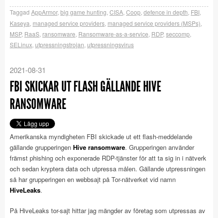
Taggad
AppArmor
,
big game hunting
,
CISA
,
Coop
,
defence in depth
,
FBI
,
Kaseya
,
managed service providers
,
managed service providers (MSPs)
,
MSP
,
RaaS
,
ransomware
,
Ransomware-as-a-service
,
RDP
,
seccomp
,
SELinux
,
utpressningstrojan
,
utpressningsvirus
2021-08-31
FBI SKICKAR UT FLASH GÄLLANDE HIVE
RANSOMWARE
Amerikanska myndigheten FBI skickade ut ett flash-meddelande
gällande grupperingen
Hive ransomware
. Grupperingen använder
främst phishing och exponerade RDP-tjänster för att ta sig in i nätverk
och sedan kryptera data och utpressa målen. Gällande utpressningen
så har grupperingen en webbsajt på Tor-nätverket vid namn
HiveLeaks
.
På HiveLeaks tor-sajt hittar jag mängder av företag som utpressas av