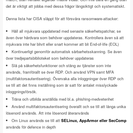
det är viktigt att jobba med dessa frågor långsiktigt och systematiskt.
Denna lista har CISA släppt för att försvåra ransomware-attacker:
Håll all mjukvara uppdaterad med senaste säkerhetspatchar, se
även över hårdvara som behöver uppdateras. Kontrollera även så att
mjukvara inte har blivit eller snart kommer att bli End-of-life (EOL)
Kontinuerligt genomför automatisk sårbarhetsskanning. Se även
över tredjepartsbiblioteket som behöver uppdateras
Slå på säkerhetsfunktioner och stäng av tjänster som inte
används, framförallt se över RDP. Och använd VPN samt MFA
(multifaktorsautentisering). Övervaka alla inloggningar över RDP och
se till att det finns inställning som är satt för antalet misslyckade
inloggningsförsök.
Träna och utbilda anställda med bl.a. phishing-medvetenhet
Använd multifaktorsautentisering överallt och se till att långa unika
lösenord används. Att inte lösenord återanvänds
Om Linux används se till att
SELinux, AppArmor eller SecComp
används för defence in depth