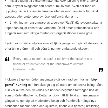
Initial tillgång till systemen sker via RDP, phishing eller attacker
som utnyttjar svagheter och brister i mjukvaror. Även ser man en
uppgång där läckta användarnamn eller lösenord används för initial
access, eller brute-force av lösenord/användarnamn.
En ökning av ransomware-as-a-service (RaaS) där cyberskurkarna
köper och säljer tjänster av varandra. De blir mer professionella och
fungerar mer som riktiga företag och organisationer skulle göra.
Tyvärr så fortsätter utpressarna att tjäna pengar och gör att de kan gå
efter ännu större mål och göra ännu mer omfattande skador:
Every time a ransom is paid, it confirms the viability and
financial attractiveness of the ransomware criminal
business model.
Tidigare så genomförde ransomware-gängen vad som kallas
“big-
game” hunting
och försökte ge sig på stora amerikanska bolag. Men
FBI var aktiva och lyckades slå ner och begränsa förmågan hos de
som utförde attackerna. Detta har dock fått till följd att ransomware-
gängen nu ger sig på medelstora bolag och framförallt många nya
branscher såsom: hälsa och sjukvård, finansiella tjänster, utbildning,