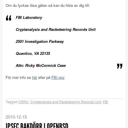
Om du lyckas lösa gåtan så kan du höra av dig till:
FBI Laboratory
Cryptanalysis and Racketeering Records Unit
2501 Investigation Parkway
Quantico, VA 22135
Attn: Ricky McCormick Case
För mer info se
här
eller på
FBI.gov
Taggad
CRRU
,
Cryptanalysis and Racketeering Records Unit
,
FBI
2010-12-15
IPSEC BAKDÖRR I OPENBSD