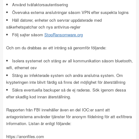
Använd tvåfaktorsautentisering
Övervaka externa anslutningar såsom VPN efter suspekta logins
Håll datorer, enheter och servrar uppdaterade med
säkerhetspatchar och nya antivirus-regler
Följ sajter såsom
StopRansomware.org
Och om du drabbas av ett intrång så genomför följande:
Isolera systemet och stäng av all kommunikation såsom bluetooth,
wifi, ethernet osv
Stäng av infekterade system och andra anslutna system. Om
krypteringen inte blivit färdig så finns det möjlighet för återställning
Säkra eventuella backuper så de ej raderas. Sök igenom dessa
efter skadlig kod innan återställning.
Rapporten från FBI innehåller även en del IOC:er samt att
antagonisterna använder tjänster för anonym fildelning för att exfiltrera
information. Listan är enligt följande:
https://anonfiles.com