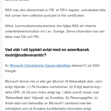
NSA may also disseminate to FBI, at FBI’s request, unevaluated data
that comes from collection pursuant to this certification.
Alltså, kommunikationsleverantörer ska hjälpa NSA att inhämta
underrättelseinformation om t.ex. Sverige. Denna information kan sen
delas med CIA och FBI.
Vad står i ett typiskt avtal med en amerikansk
molntjänstleverantör?
Av
Microsoft Onlinetjänster Dataskyddstillägg
daterad 21 juli 2020
framgår:
Microsoft lämnar inte ut eller ger åtkomst till Behandlade data, utom
enligt följande: (1) På Kundens instruktioner. (2) Enligt beskrivning i
detta DPA. (3) Så som krävs enligt lag. I detta avsnitt avses med
”Behandlade data” följande: (a) Kunddata. (b) Personuppgifter. (c)
Andra data som behandlas av Microsoft i samband med den
onlinetjänst som är Kundens konfidentiella information enligt