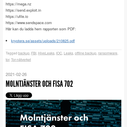
https://mega.nz
https://send.exploit.in
https://ufile.io
https://www.sendspace.com
Här kan du ladda hem rapporten som PDF:
kryptera.se/assets/uploads/210825.pdf
Taggad
backup
,
FBI
,
HiveLeaks
,
IOC
,
Leaks
,
offline backup
,
ransomware
,
tor
,
Tor-nätverket
2021-02-26
MOLNTJÄNSTER OCH FISA 702