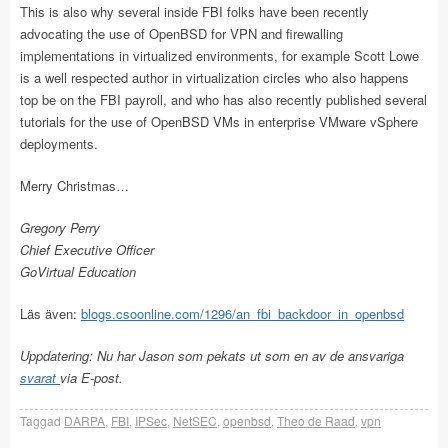
This is also why several inside FBI folks have been recently
advocating the use of OpenBSD for VPN and firewalling
implementations in virtualized environments, for example Scott Lowe
is a well respected author in virtualization circles who also happens
top be on the FBI payroll, and who has also recently published several
tutorials for the use of OpenBSD VMs in enterprise VMware vSphere
deployments.
Merry Christmas…
Gregory Perry
Chief Executive Officer
GoVirtual Education
Läs även:
blogs.csoonline.com/1296/an_fbi_backdoor_in_openbsd
Uppdatering: Nu har Jason som pekats ut som en av de ansvariga
svarat
via E-post.
Taggad
DARPA
,
FBI
,
IPSec
,
NetSEC
,
openbsd
,
Theo de Raad
,
vpn