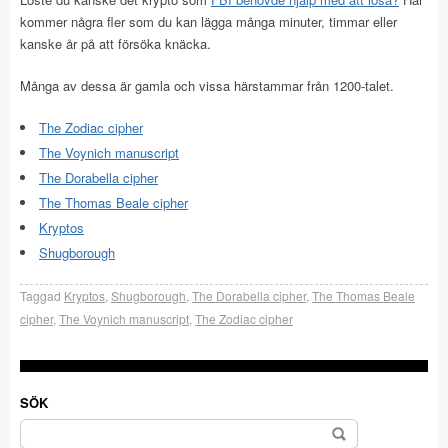
kommer några fler som du kan lägga många minuter, timmar eller
kanske år på att försöka knäcka.
Många av dessa är gamla och vissa härstammar från 1200-talet.
The Zodiac cipher
The Voynich manuscript
The Dorabella cipher
The Thomas Beale cipher
Kryptos
Shugborough
Taggad
Kryptos
,
Shugborough
,
The Dorabella cipher
,
The Thomas Beale
cipher
,
The Voynich manuscript
,
The Zodiac cipher
SÖK
Sök