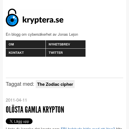
En blogg om cybersäkerhet av Jonas Lejon
OM
NYHETSBREV
KONTAKT
TWITTER
Taggat med:
The Zodiac cipher
2011-04-11
OLÖSTA GAMLA KRYPTON
Löste du kanske det krypto som
FBI behövde hjälp med att lösa?
Här