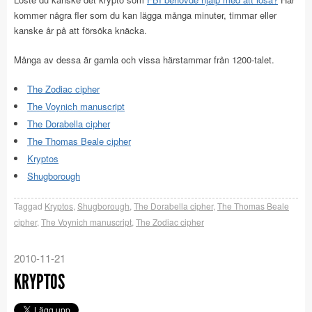
kommer några fler som du kan lägga många minuter, timmar eller
kanske år på att försöka knäcka.
Många av dessa är gamla och vissa härstammar från 1200-talet.
The Zodiac cipher
The Voynich manuscript
The Dorabella cipher
The Thomas Beale cipher
Kryptos
Shugborough
Taggad
Kryptos
,
Shugborough
,
The Dorabella cipher
,
The Thomas Beale
cipher
,
The Voynich manuscript
,
The Zodiac cipher
2010-11-21
KRYPTOS