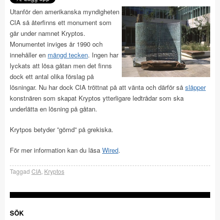
Utanför den amerikanska myndigheten
CIA så återfinns ett monument som
går under namnet Kryptos.
Monumentet inviges år 1990 och
innehåller en
mängd tecken
. Ingen har
lyckats att lösa gåtan men det finns
dock ett antal olika förslag på
lösningar. Nu har dock CIA tröttnat på att vänta och därför så
släpper
konstnären som skapat Kryptos ytterligare ledtrådar som ska
underlätta en lösning på gåtan.
Krytpos betyder ”gömd” på grekiska.
För mer information kan du läsa
Wired
.
Taggad
CIA
,
Kryptos
SÖK