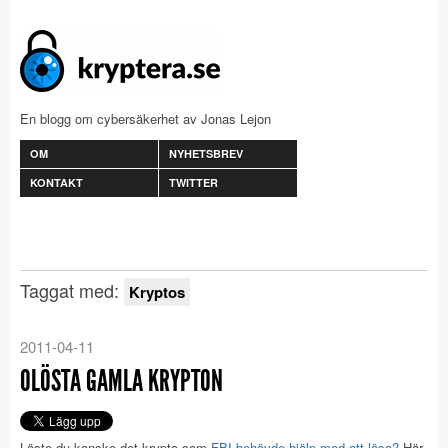
En blogg om cybersäkerhet av Jonas Lejon
OM
NYHETSBREV
KONTAKT
TWITTER
Taggat med:
Kryptos
2011-04-11
OLÖSTA GAMLA KRYPTON
Löste du kanske det krypto som
FBI behövde hjälp med att lösa?
Här