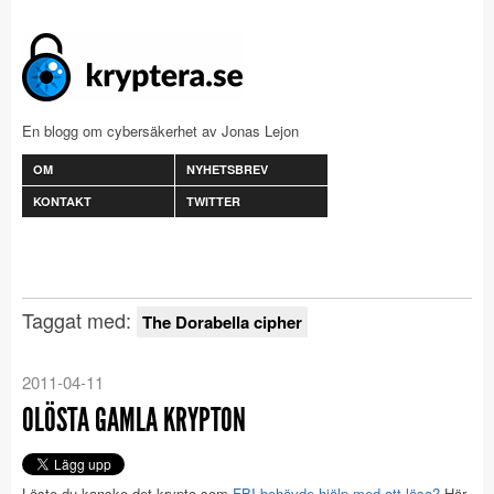
En blogg om cybersäkerhet av Jonas Lejon
OM
NYHETSBREV
KONTAKT
TWITTER
Taggat med:
The Dorabella cipher
2011-04-11
OLÖSTA GAMLA KRYPTON
Löste du kanske det krypto som
FBI behövde hjälp med att lösa?
Här