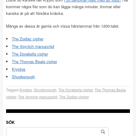
kommer några fler som du kan lägga många minuter, timmar eller
kanske år på att försöka knäcka.
Många av dessa är gamla och vissa härstammar från 1200-talet.
The Zodiac cipher
The Voynich manuscript
The Dorabella cipher
The Thomas Beale cipher
Kryptos
Shugborough
Taggad
Kryptos
,
Shugborough
,
The Dorabella cipher
,
The Thomas Beale
cipher
,
The Voynich manuscript
,
The Zodiac cipher
SÖK
Sök