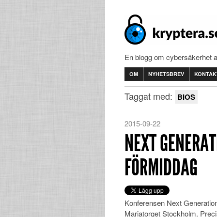
En blogg om cybersäkerhet 
OM
NYHETSBREV
KONTAK
Taggat med:
BIOS
2015-09-22
NEXT GENERAT
FÖRMIDDAG
Konferensen Next Generation 
Mariatorget Stockholm. Prec