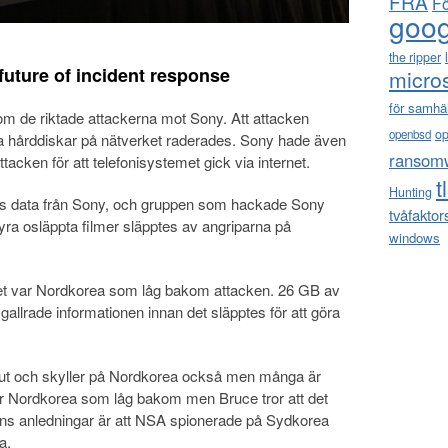
FRA
F
goog
the ripper
future of incident response
micro
för samhä
om de riktade attackerna mot Sony. Att attacken
o
openbsd
la hårddiskar på nätverket raderades. Sony hade även
ransom
ttacken för att telefonisystemet gick via internet.
t
Hunting
des data från Sony, och gruppen som hackade Sony
tvåfaktor
Fyra osläppta filmer släpptes av angriparna på
windows
t var Nordkorea som låg bakom attacken. 26 GB av
gallrade informationen innan det släpptes för att göra
ut och skyller på Nordkorea också men många är
var Nordkorea som låg bakom men Bruce tror att det
ns anledningar är att NSA spionerade på Sydkorea
a.