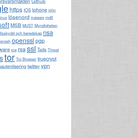
örsvarsmakten
Github
le
https
iphone
iOS
john
lösenord
md5
linux
malware
soft
MSB
Myndigheten
MUST
nsa
llsskydd och beredskap
openssl
pgp
penssh
ssl
rsa
ware
Tails
rce
Threat
tor
ls
truecrypt
Tor Browser
vpn
twitter
sautentisering