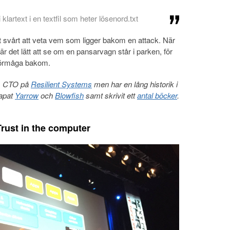
 klartext i en textfil som heter lösenord.txt
et svårt att veta vem som ligger bakom en attack. När
 är det lätt att se om en pansarvagn står i parken, för
r förmåga bakom.
gs CTO på
Resilient Systems
men har en lång historik i
kapat
Yarrow
och
Blowfish
samt skrivit ett
antal böcker
.
rust in the computer