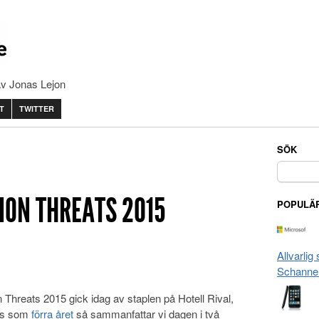
av Jonas Lejon
T
TWITTER
SÖK
Sök
efter:
ION THREATS 2015
POPULÄR
Allvarlig
Schanne
Threats 2015 gick idag av staplen på Hotell Rival,
is som
förra året
så sammanfattar vi dagen i två