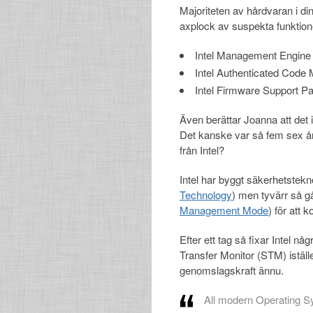
Majoriteten av hårdvaran i din
axplock av suspekta funktione
Intel Management Engine
Intel Authenticated Code
Intel Firmware Support P
Även berättar Joanna att det
Det kanske var så fem sex år 
från Intel?
Intel har byggt säkerhetstek
Technology
) men tyvärr så g
Management Mode
) för att
Efter ett tag så fixar Intel 
Transfer Monitor (STM) iställe
genomslagskraft ännu.
All modern Operating S