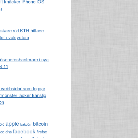
t knäcker iPhone iOS
g
rskare vid KTH hittade
ter i valsystem
lösenordshanterare i nya
S 11
å webbsidor som loggar
mönster läcker känslig
on
apple
bitcoin
oid
bakdörr
facebook
sco
dns
firefox