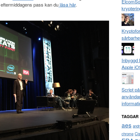
ElcomSof
 eftermiddagens pass kan du
läsa här
.
krypterin
Kryptofo
sårbarhe
Inbyggd 
Apple iO
Script p
användar
informati
TAGGAR
aes
andr
Ci
chrome