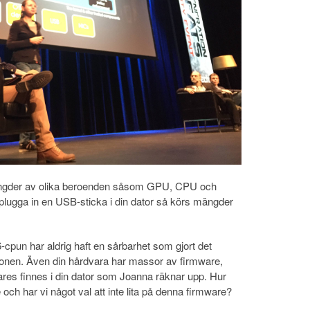
mängder av olika beroenden såsom GPU, CPU och
lugga in en USB-sticka i din dator så körs mängder
cpun har aldrig haft en sårbarhet som gjort det
rationen. Även din hårdvara har massor av firmware,
ares finnes i din dator som Joanna räknar upp. Hur
och har vi något val att inte lita på denna firmware?