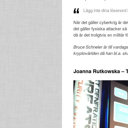
Lägg inte dina lösenord i
När det gäller cyberkrig är d
det gäller fysiska attacker så
då är det troligtvis en militä
Bruce Schneier är till varda
kryptovärlden då han bl.a. s
Joanna Rutkowska – T