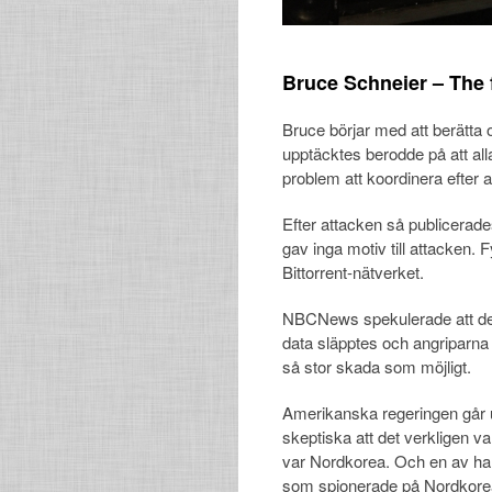
Bruce Schneier – The 
Bruce börjar med att berätta 
upptäcktes berodde på att al
problem att koordinera efter a
Efter attacken så publicera
gav inga motiv till attacken. 
Bittorrent-nätverket.
NBCNews spekulerade att de
data släpptes och angriparna 
så stor skada som möjligt.
Amerikanska regeringen går 
skeptiska att det verkligen 
var Nordkorea. Och en av ha
som spionerade på Nordkore