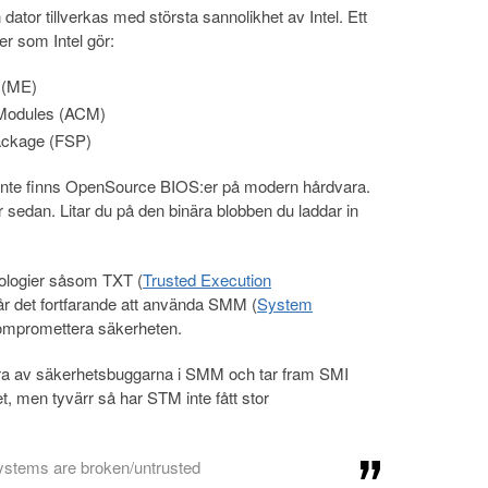
 dator tillverkas med största sannolikhet av Intel. Ett
r som Intel gör:
 (ME)
 Modules (ACM)
ackage (FSP)
 inte finns OpenSource BIOS:er på modern hårdvara.
sedan. Litar du på den binära blobben du laddar in
nologier såsom TXT (
Trusted Execution
år det fortfarande att använda SMM (
System
 kompromettera säkerheten.
några av säkerhetsbuggarna i SMM och tar fram SMI
t, men tyvärr så har STM inte fått stor
ystems are broken/untrusted