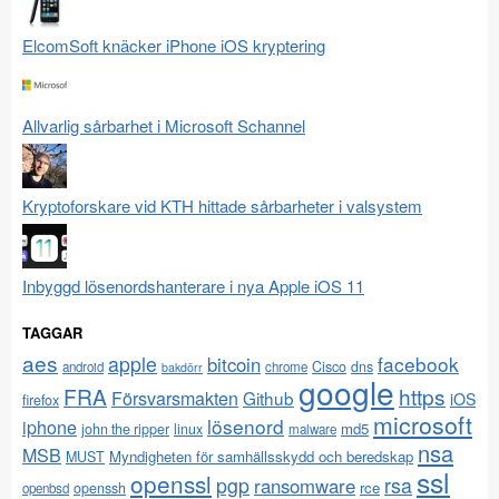
ElcomSoft knäcker iPhone iOS kryptering
Allvarlig sårbarhet i Microsoft Schannel
Kryptoforskare vid KTH hittade sårbarheter i valsystem
Inbyggd lösenordshanterare i nya Apple iOS 11
TAGGAR
aes
apple
facebook
bitcoin
Cisco
dns
android
chrome
bakdörr
google
FRA
https
Försvarsmakten
Github
iOS
firefox
microsoft
lösenord
iphone
md5
john the ripper
linux
malware
nsa
MSB
Myndigheten för samhällsskydd och beredskap
MUST
ssl
openssl
pgp
rsa
ransomware
rce
openssh
openbsd