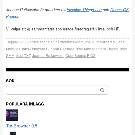
Joanna Rutkowska är grundare av
Invisible Things Lab
och
Qubes OS
Project
.
Vi väljer att ej sammanfatta sponsrade föredrag från Intel och HP.
Taggad
BIOS
,
bruce schneier
,
hårdvarubakdörr
,
Intel Authenticated Code
Modules
,
Intel Firmware Support Package
,
Intel Management Engine
,
Intel
SMM
,
Intel TXT
,
Joanna Rutkowska
,
OpenSource BIOS
SÖK
Sök
efter:
POPULÄRA INLÄGG
Tor Browser 9.5