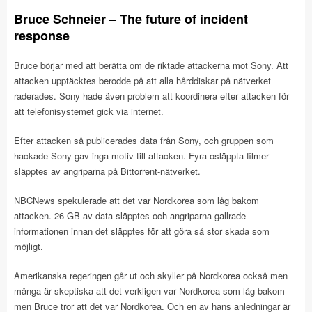
Bruce Schneier – The future of incident
response
Bruce börjar med att berätta om de riktade attackerna mot Sony. Att
attacken upptäcktes berodde på att alla hårddiskar på nätverket
raderades. Sony hade även problem att koordinera efter attacken för
att telefonisystemet gick via internet.
Efter attacken så publicerades data från Sony, och gruppen som
hackade Sony gav inga motiv till attacken. Fyra osläppta filmer
släpptes av angriparna på Bittorrent-nätverket.
NBCNews spekulerade att det var Nordkorea som låg bakom
attacken. 26 GB av data släpptes och angriparna gallrade
informationen innan det släpptes för att göra så stor skada som
möjligt.
Amerikanska regeringen går ut och skyller på Nordkorea också men
många är skeptiska att det verkligen var Nordkorea som låg bakom
men Bruce tror att det var Nordkorea. Och en av hans anledningar är