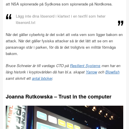
att NSA spionerade på Sydkorea som spionerade på Nordkorea.
Lägg inte dina lösenord i klartext i en textfil som heter
lösenord.txt
När det gäller cyberkrig är det svårt att veta vem som ligger bakom en
attack. När det gäller fysiska attacker så är det lätt att se om en
pansarvagn står i parken, för då är det troligtvis en militär förmåga
bakom.
Bruce Schneier är till vardags CTO på
Resilient Systems
men har en
lång historik i kryptovärlden då han bl.a. skapat
Yarrow
och
Blowfish
samt skrivit ett
antal böcker
.
Joanna Rutkowska – Trust in the computer