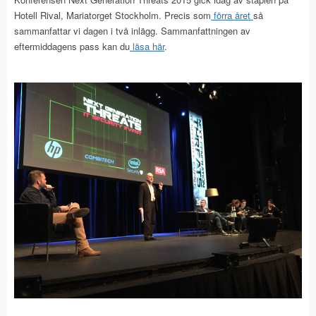
Hotell Rival, Mariatorget Stockholm. Precis som
förra året
så
sammanfattar vi dagen i två inlägg. Sammanfattningen av
eftermiddagens pass kan du
läsa här
.