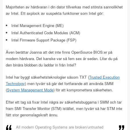
Majoriteten av hårdvaran i din dator tillverkas med största sannolikhet
av Intel. Ett axplock av suspekta funktioner som Intel gör:
Intel Management Engine (ME)
Intel Authenticated Code Modules (ACM)
Intel Firmware Support Package (FSP)
Även berättar Joanna att det inte finns OpenSource BIOS:er på
modern hårdvara. Det kanske var så fem sex år sedan. Litar du på
den binära blobben du laddar in från Intel?
Intel har byggt säkerhetsteknologier såsom TXT (
Trusted Execution
Technology
) men tyvärr så går det fortfarande att använda SMM
(
System Management Mode
) för att kompromettera säkerheten.
Efter ett tag så fixar Intel några av säkerhetsbuggarna i SMM och tar
fram SMI Transfer Monitor (STM) istället, men tyvärr så har STM inte
fått stor genomslagskraft ännu.
All modern Operating Systems are broken/untrusted