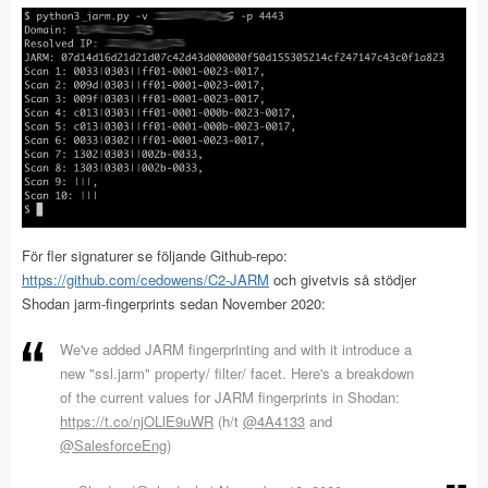
För fler signaturer se följande Github-repo:
https://github.com/cedowens/C2-JARM
och givetvis så stödjer
Shodan jarm-fingerprints sedan November 2020:
We've added JARM fingerprinting and with it introduce a
new "ssl.jarm" property/ filter/ facet. Here's a breakdown
of the current values for JARM fingerprints in Shodan:
https://t.co/njOLlE9uWR
(h/t
@4A4133
and
@SalesforceEng
)