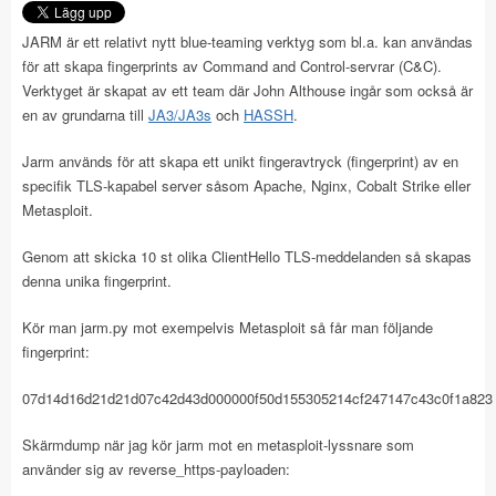
JARM är ett relativt nytt blue-teaming verktyg som bl.a. kan användas
för att skapa fingerprints av Command and Control-servrar (C&C).
Verktyget är skapat av ett team där John Althouse ingår som också är
en av grundarna till
JA3/JA3s
och
HASSH
.
Jarm används för att skapa ett unikt fingeravtryck (fingerprint) av en
specifik TLS-kapabel server såsom Apache, Nginx, Cobalt Strike eller
Metasploit.
Genom att skicka 10 st olika ClientHello TLS-meddelanden så skapas
denna unika fingerprint.
Kör man jarm.py mot exempelvis Metasploit så får man följande
fingerprint:
07d14d16d21d21d07c42d43d000000f50d155305214cf247147c43c0f1a823
Skärmdump när jag kör jarm mot en metasploit-lyssnare som
använder sig av reverse_https-payloaden: