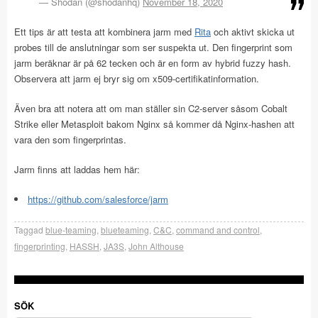
— Shodan (@shodanhq)
November 18, 2020
Ett tips är att testa att kombinera jarm med
Rita
och aktivt skicka ut
probes till de anslutningar som ser suspekta ut. Den fingerprint som
jarm beräknar är på 62 tecken och är en form av hybrid fuzzy hash.
Observera att jarm ej bryr sig om x509-certifikatinformation.
Även bra att notera att om man ställer sin C2-server såsom Cobalt
Strike eller Metasploit bakom Nginx så kommer då Nginx-hashen att
vara den som fingerprintas.
Jarm finns att laddas hem här:
https://github.com/salesforce/jarm
Taggad
blue-teaming
,
blueteaming
,
C&C
,
command and control
,
fingerprinting
,
HASSH
,
JA3S
,
John Althouse
SÖK