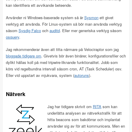
kan identifiera ett avvikande beteende.
Använder ni Windows-baserade system så är
Sysmon
ett givet
verktyg att använda. För Linux-system så bör man använda verktyg
såsom
Sysdig Falco
och
auditd
. Eller mer generiska verktyg såsom
osquery
.
Jag rekommenderar även att titta närmare på Velociraptor som jag
bloggade tidigare om
. Givetvis bör även binärer, konfigurationsfiler och
dylikt hållas koll på med tripwire-liknande funktionalitet. Jobb som
körs vid regelbundna intervall såsom cron, AT (Task Scheduler) osv.
Eller vid uppstart av mjukvara, system (
autoruns
).
Nätverk
Jag har tidigare skrivit om
RITA
som kan
underlätta analysen av nätverkstrafik för att
hitta beacons som bakdörrar och implantat
använder sig av för att kommunicera. Men en