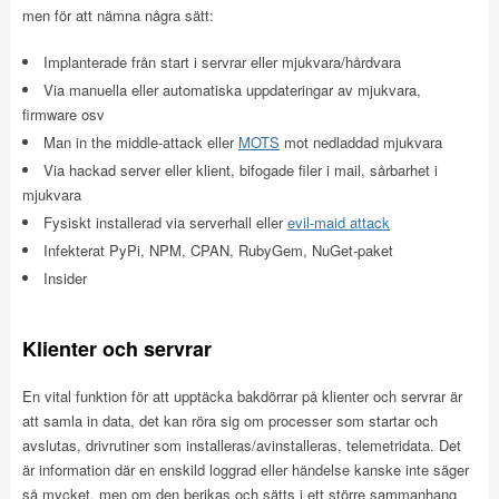
men för att nämna några sätt:
Implanterade från start i servrar eller mjukvara/hårdvara
Via manuella eller automatiska uppdateringar av mjukvara,
firmware osv
Man in the middle-attack eller
MOTS
mot nedladdad mjukvara
Via hackad server eller klient, bifogade filer i mail, sårbarhet i
mjukvara
Fysiskt installerad via serverhall eller
evil-maid attack
Infekterat PyPi, NPM, CPAN, RubyGem, NuGet-paket
Insider
Klienter och servrar
En vital funktion för att upptäcka bakdörrar på klienter och servrar är
att samla in data, det kan röra sig om processer som startar och
avslutas, drivrutiner som installeras/avinstalleras, telemetridata. Det
är information där en enskild loggrad eller händelse kanske inte säger
så mycket, men om den berikas och sätts i ett större sammanhang