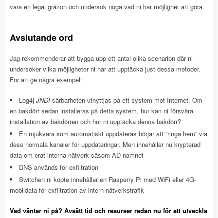
vara en legal gråzon och undersök noga vad ni har möjlighet att göra.
Avslutande ord
Jag rekommenderar att bygga upp ett antal olika scenarion där ni
undersöker vilka möjligheter ni har att upptäcka just dessa metoder.
För att ge några exempel:
Log4j
JNDI
-sårbarheten utnyttjas på ett system mot Internet. Om
en bakdörr sedan installeras på detta system, hur kan ni försvåra
installation av bakdörren och hur ni upptäcka denna bakdörr?
En mjukvara som automatiskt uppdateras börjar att ”ringa hem” via
dess normala kanaler för uppdateringar. Men innehåller nu krypterad
data om erat interna nätverk såsom AD-namnet
DNS används för exfiltration
Switchen ni köpte innehåller en Rasperry Pi med WiFi eller 4G-
mobildata för exfiltration av intern nätverkstrafik
Vad väntar ni på? Avsätt tid och resurser redan nu för att utveckla