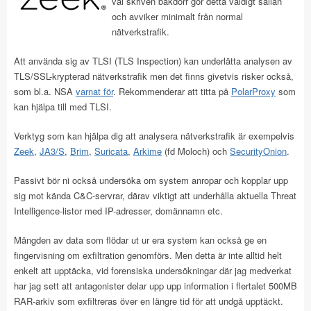
väl skriven bakdörr gör detta väldigt sällan
och avviker minimalt från normal
nätverkstrafik.
Att använda sig av TLSI (TLS Inspection) kan underlätta analysen av
TLS/SSL-krypterad nätverkstrafik men det finns givetvis risker också,
som bl.a. NSA
varnat för
. Rekommenderar att titta på
PolarProxy
som
kan hjälpa till med TLSI.
Verktyg som kan hjälpa dig att analysera nätverkstrafik är exempelvis
Zeek
,
JA3/S
,
Brim
,
Suricata
,
Arkime
(fd Moloch) och
SecurityOnion
.
Passivt bör ni också undersöka om system anropar och kopplar upp
sig mot kända C&C-servrar, därav viktigt att underhålla aktuella Threat
Intelligence-listor med IP-adresser, domännamn etc.
Mängden av data som flödar ut ur era system kan också ge en
fingervisning om exfiltration genomförs. Men detta är inte alltid helt
enkelt att upptäcka, vid forensiska undersökningar där jag medverkat
har jag sett att antagonister delar upp upp information i flertalet 500MB
RAR-arkiv som exfiltreras över en längre tid för att undgå upptäckt.