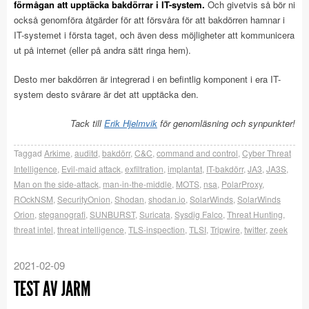
förmågan att upptäcka bakdörrar i IT-system.
Och givetvis så bör ni
också genomföra åtgärder för att försvåra för att bakdörren hamnar i
IT-systemet i första taget, och även dess möjligheter att kommunicera
ut på internet (eller på andra sätt ringa hem).
Desto mer bakdörren är integrerad i en befintlig komponent i era IT-
system desto svårare är det att upptäcka den.
Tack till
Erik Hjelmvik
för genomläsning och synpunkter!
Taggad
Arkime
,
auditd
,
bakdörr
,
C&C
,
command and control
,
Cyber Threat
Intelligence
,
Evil-maid attack
,
exfiltration
,
implantat
,
IT-bakdörr
,
JA3
,
JA3S
,
Man on the side-attack
,
man-in-the-middle
,
MOTS
,
nsa
,
PolarProxy
,
ROckNSM
,
SecurityOnion
,
Shodan
,
shodan.io
,
SolarWinds
,
SolarWinds
Orion
,
steganografi
,
SUNBURST
,
Suricata
,
Sysdig Falco
,
Threat Hunting
,
threat intel
,
threat intelligence
,
TLS-inspection
,
TLSI
,
Tripwire
,
twitter
,
zeek
2021-02-09
TEST AV JARM