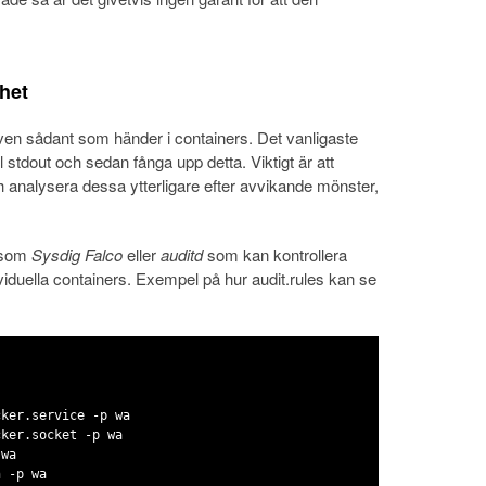
het
 även sådant som händer i containers. Det vanligaste
ill stdout och sedan fånga upp detta. Viktigt är att
h analysera dessa ytterligare efter avvikande mönster,
såsom
Sysdig Falco
eller
auditd
som kan kontrollera
viduella containers. Exempel på hur audit.rules kan se
cker.service -p wa
cker.socket -p wa
 wa
n -p wa