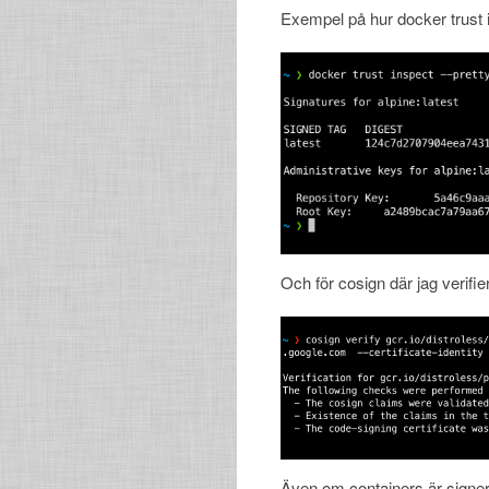
Exempel på hur docker trust i
Och för cosign där jag verifi
Även om containers är signera