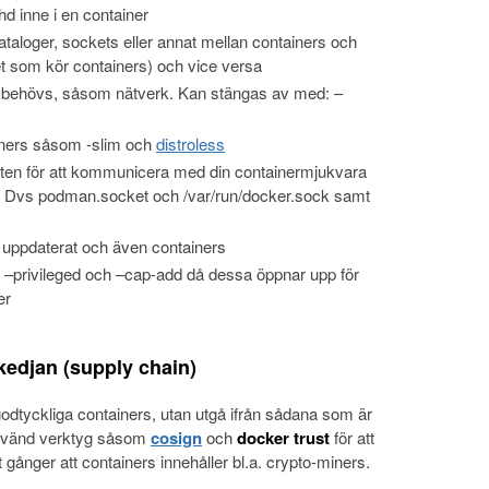
shd inne i en container
aloger, sockets eller annat mellan containers och
t som kör containers) och vice versa
 behövs, såsom nätverk. Kan stängas av med: –
iners såsom -slim och
distroless
eten för att kommunicera med din containermjukvara
Dvs podman.socket och /var/run/docker.sock samt
 uppdaterat och även containers
–privileged och –cap-add då dessa öppnar upp för
er
kedjan (supply chain)
dtyckliga containers, utan utgå ifrån sådana som är
Använd verktyg såsom
cosign
och
docker trust
för att
et gånger att containers innehåller bl.a. crypto-miners.