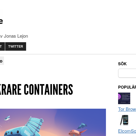
av Jonas Lejon
T
TWITTER
co
SÖK
Sök
efter:
ÄKRARE CONTAINERS
POPULÄR
Tor Brow
ElcomSof