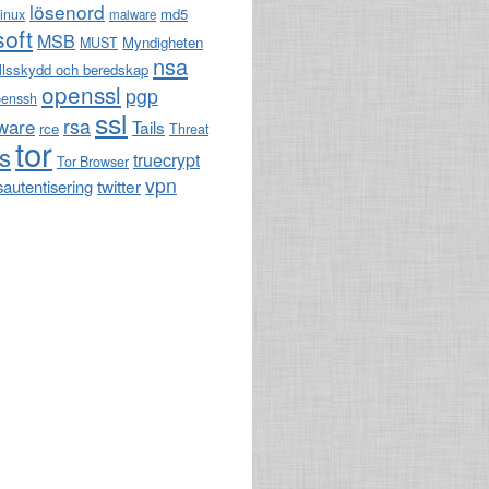
lösenord
md5
linux
malware
soft
MSB
Myndigheten
MUST
nsa
llsskydd och beredskap
openssl
pgp
penssh
ssl
rsa
ware
Tails
rce
Threat
tor
ls
truecrypt
Tor Browser
vpn
twitter
sautentisering