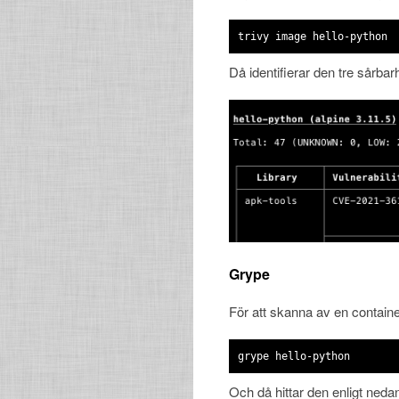
trivy image hello-python
Då identifierar den tre sårbar
Grype
För att skanna av en contai
grype hello-python
Och då hittar den enligt neda