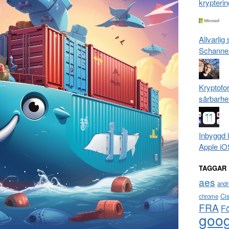
krypterin
Allvarlig
Schanne
Kryptofo
sårbarhe
Inbyggd 
Apple iO
TAGGAR
aes
andr
Ci
chrome
FRA
F
goog