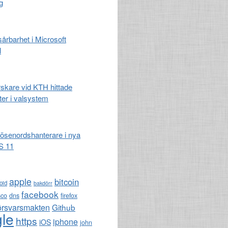
g
 sårbarhet i Microsoft
l
rskare vid KTH hittade
ter i valsystem
lösenordshanterare i nya
S 11
apple
bitcoin
oid
bakdörr
facebook
sco
dns
firefox
örsvarsmakten
Github
le
https
iphone
iOS
john