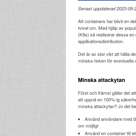
Senast uppdaterad 2023-09-
Att containers har blivit en 
tvivel om. Med hjälp av pop
(K8s) så realiserar dessa en 
applikationsdistribution.
Det är av stor vikt att hålla 
minska risken för eventuella 
Minska attackytan
Först och främst gäller det at
att uppnå en 100%-ig säkerhet 
minska attackytan? Jo det best
Använd användare med låga
om möjligt
Använd en container till e