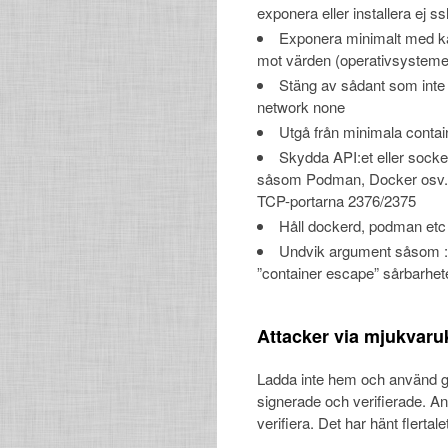
exponera eller installera ej s
Exponera minimalt med kat
mot värden (operativsysteme
Stäng av sådant som inte
network none
Utgå från minimala conta
Skydda API:et eller sock
såsom Podman, Docker osv. 
TCP-portarna 2376/2375
Håll dockerd, podman etc
Undvik argument såsom : 
”container escape” sårbarhet
Attacker via mjukvaru
Ladda inte hem och använd go
signerade och verifierade. 
verifiera. Det har hänt flertal