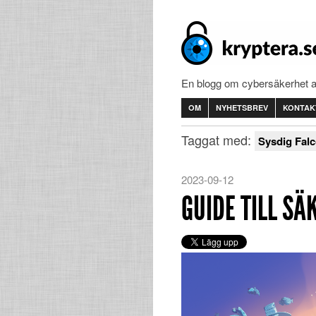
En blogg om cybersäkerhet 
OM
NYHETSBREV
KONTAK
Taggat med:
Sysdig Fal
2023-09-12
GUIDE TILL S