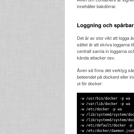
innehåller bakdörrar.
Loggning och spårbar
Det är av stor vikt att logga
sättet är att skriva loggarna t
centralt samla in loggarna oc
kända attacker osv.
Även så finns det verktyg 
beteendet på dockerd eller in
ut för docker:
-w /usr/bin/docker -p wa
-w /var/lib/docker -p wa
-w /etc/docker -p wa
-w /lib/systemd/system/do
-w /lib/systemd/system/do
-w /etc/default/docker -p
-w /etc/docker/daemon.jso