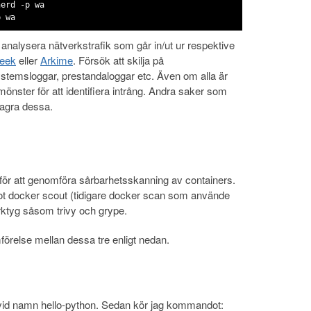
nerd -p wa
p wa
h analysera nätverkstrafik som går in/ut ur respektive
eek
eller
Arkime
. Försök att skilja på
ystemsloggar, prestandaloggar etc. Även om alla är
 mönster för att identifiera intrång. Andra saker som
 lagra dessa.
för att genomföra sårbarhetsskanning av containers.
 docker scout (tidigare docker scan som använde
rktyg såsom trivy och grype.
förelse mellan dessa tre enligt nedan.
vid namn hello-python. Sedan kör jag kommandot: