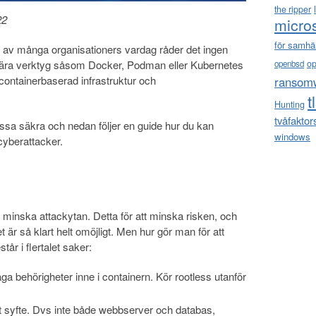
the ripper
22
micro
för samhä
del av många organisationers vardag råder det ingen
ulära verktyg såsom Docker, Podman eller Kubernetes
o
openbsd
containerbaserad infrastruktur och
ransom
t
Hunting
tvåfaktor
dessa säkra och nedan följer en guide hur du kan
windows
cyberattacker.
t minska attackytan. Detta för att minska risken, och
är så klart helt omöjligt. Men hur gör man för att
år i flertalet saker:
 behörigheter inne i containern. Kör rootless utanför
tt syfte. Dvs inte både webbserver och databas,