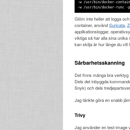
-w /usr/bin/docker-contai
-w /usr/bin/docker-runc -
Glöm inte heller att logga oc
container, använd
Suricata
,
Z
applikationsloggar, operativs
viktiga så har alla sina unika
kan skilja är hur länge du vill
Sårbarhetsskanning
Det finns många bra verktyg 
Dels det inbyggda kommandot
Snyk) och dels tredjepartsve
Jag tänkte göra en snabb jäm
Trivy
Jag använder en test-image 