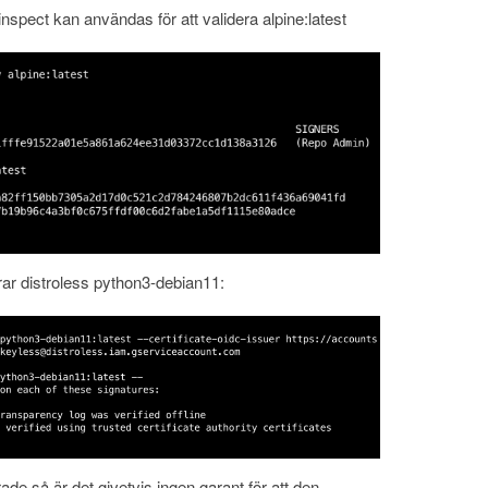
nspect kan användas för att validera alpine:latest
erar distroless python3-debian11:
de så är det givetvis ingen garant för att den