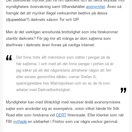
myndigheters övervakning samt tillhandahåller
anonymitet
. Även så
framgår det att mycket illegal verksamhet bedrivs på dessa
(djupwebbar?) darknets såsom Tor och I2P.
Men är det verkligen annorlunda brottslighet som inte förekommer
utanför darknets? För jag tror att många av dom sajterna som
återfinnes i darknets även finnes på vanliga internet.
Det finns trots allt människor som sätter i pengar på de
här sajterna. I och med att det finns pengar i potten så är
jag säker på att det någonstans attraherar någon att förr
eller senare genomföra dåden, varnar Stefan S,
spaningsledare hos Malmöpolisen och en av de få som
arbetar med Darknetbrottslighet.
Myndigheter kan med tillräckligt med resurser ändå avanonymisera
sajter som använder sig av exempelvis .onion vilket hände för Silk
Road eller som forskarna vid
CERT
förevisade. Eller klienter som när
FBI
nyttjade
en sårbarhet i Firefox som var några veckor gammal.