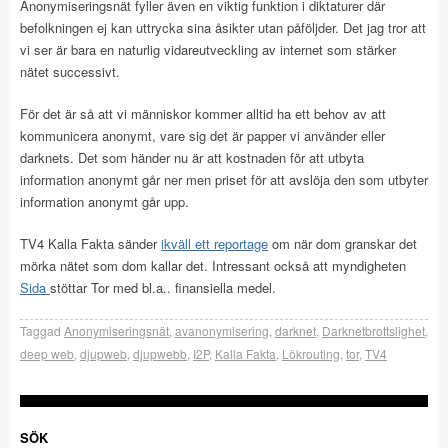
Anonymiseringsnät fyller även en viktig funktion i diktaturer där
befolkningen ej kan uttrycka sina åsikter utan påföljder. Det jag tror att
vi ser är bara en naturlig vidareutveckling av internet som stärker
nätet successivt.
För det är så att vi människor kommer alltid ha ett behov av att
kommunicera anonymt, vare sig det är papper vi använder eller
darknets. Det som händer nu är att kostnaden för att utbyta
information anonymt går ner men priset för att avslöja den som utbyter
information anonymt går upp.
TV4 Kalla Fakta sänder
ikväll ett reportage
om när dom granskar det
mörka nätet som dom kallar det. Intressant också att myndigheten
Sida
stöttar Tor med bl.a.. finansiella medel.
Taggad
Anonymiseringsnät
,
avanonymisering
,
darknet
,
Darknetbrottslighet
,
deep web
,
djupweb
,
djupwebb
,
I2P
,
Kalla Fakta
,
Lökrouting
,
tor
,
TV4
SÖK