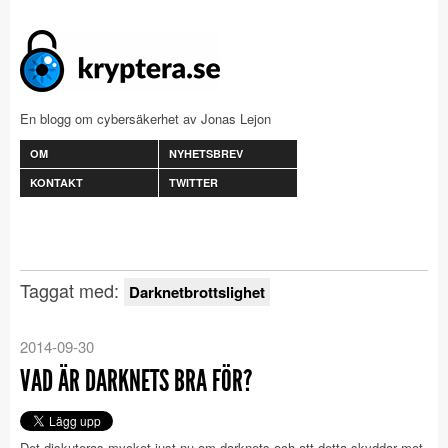
En blogg om cybersäkerhet av Jonas Lejon
OM
NYHETSBREV
KONTAKT
TWITTER
Taggat med:
Darknetbrottslighet
2014-09-30
VAD ÄR DARKNETS BRA FÖR?
Det diskuteras mycket just nu om darknets och att detta skyddar mot