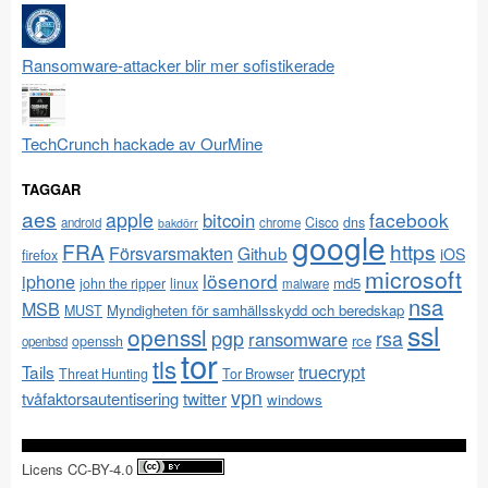
Ransomware-attacker blir mer sofistikerade
TechCrunch hackade av OurMine
TAGGAR
aes
apple
facebook
bitcoin
Cisco
dns
android
chrome
bakdörr
google
FRA
https
Försvarsmakten
Github
iOS
firefox
microsoft
lösenord
iphone
md5
john the ripper
linux
malware
nsa
MSB
Myndigheten för samhällsskydd och beredskap
MUST
ssl
openssl
pgp
rsa
ransomware
rce
openssh
openbsd
tor
tls
Tails
truecrypt
Threat Hunting
Tor Browser
vpn
twitter
tvåfaktorsautentisering
windows
Licens CC-BY-4.0