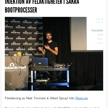
INJEKTION AV FELAKTIGHETER I SÄKRA
BOOTPROCESSER
Föreläsning av Niek Timmers & Albert Spruyt från
Risecure