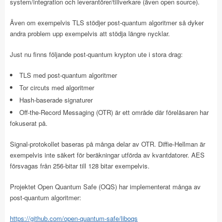
system/integration och leverantörer/tillverkare (även open source).
Även om exempelvis TLS stödjer post-quantum algoritmer så dyker
andra problem upp exempelvis att stödja längre nycklar.
Just nu finns följande post-quantum krypton ute i stora drag:
TLS med post-quantum algoritmer
Tor circuts med algoritmer
Hash-baserade signaturer
Off-the-Record Messaging (OTR) är ett område där föreläsaren har
fokuserat på.
Signal-protokollet baseras på många delar av OTR. Diffie-Hellman är
exempelvis inte säkert för beräkningar utförda av kvantdatorer. AES
försvagas från 256-bitar till 128 bitar exempelvis.
Projektet Open Quantum Safe (OQS) har implementerat många av
post-quantum algoritmer:
https://github.com/open-quantum-safe/liboqs