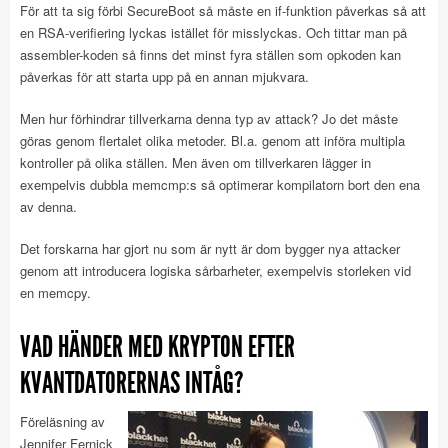
För att ta sig förbi SecureBoot så måste en if-funktion påverkas så att
en RSA-verifiering lyckas istället för misslyckas. Och tittar man på
assembler-koden så finns det minst fyra ställen som opkoden kan
påverkas för att starta upp på en annan mjukvara.
Men hur förhindrar tillverkarna denna typ av attack? Jo det måste
göras genom flertalet olika metoder. Bl.a. genom att införa multipla
kontroller på olika ställen. Men även om tillverkaren lägger in
exempelvis dubbla memcmp:s så optimerar kompilatorn bort den ena
av denna.
Det forskarna har gjort nu som är nytt är dom bygger nya attacker
genom att introducera logiska sårbarheter, exempelvis storleken vid
en memcpy.
VAD HÄNDER MED KRYPTON EFTER
KVANTDATORERNAS INTÅG?
Föreläsning av
Jennifer Fernick