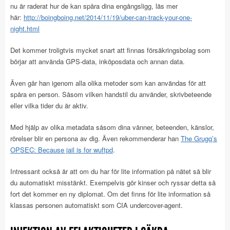
nu är raderat hur de kan spåra dina engångsligg, läs mer
här:
http://boingboing.net/2014/11/19/uber-can-track-your-one-
night.html
Det kommer troligtvis mycket snart att finnas försäkringsbolag som
börjar att använda GPS-data, inköposdata och annan data.
Även går han igenom alla olika metoder som kan användas för att
spåra en person. Såsom vilken handstil du använder, skrivbeteende
eller vilka tider du är aktiv.
Med hjälp av olika metadata såsom dina vänner, beteenden, känslor,
rörelser blir en persona av dig. Även rekommenderar han
The Grugq’s
OPSEC: Because jail is for wuftpd
.
Intressant också är att om du har för lite information på nätet så blir
du automatiskt misstänkt. Exempelvis gör kinser och ryssar detta så
fort det kommer en ny diplomat. Om det finns för lite information så
klassas personen automatiskt som CIA undercover-agent.