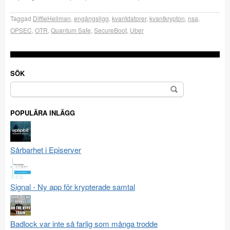
Taggad
DiffieHellman
,
engångsligg
,
kvantdatorer
,
kvantkrypton
,
nsa
,
OPSEC
,
OTR
,
Quantum Safe
,
SecureBoot
,
Uber
SÖK
Sök
efter:
POPULÄRA INLÄGG
Sårbarhet i Episerver
Signal - Ny app för krypterade samtal
Badlock var inte så farlig som många trodde