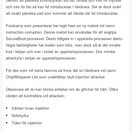
Genom att påverka strömstyrkan vid rätt tillfälle och inte för mycket
och inte för lite så kan fel introduceras i hårdvara. Det är dock svårt
att exakt påverka vad som kommer att hända när fel introduceras.
Forskarna som presenterar har tagit fram en ny metod vid namn
instruction corruption. Denna metod kan användas för att angripa
SecureBoot-processer. Desto tidigare in i uppstarts-processen desto
högre behörigheter har koden som körs, men dock så är det mindre
kod i början och mer i slutet av uppstartsprocessen. Dvs mindre
attackyta i början av uppstartsprocessen.
För den som vill testa hemma så finns det en hårdvara vid namn
ChipWhisperer Lite som underlättar fault-injection attacker.
Observera att du kan bricka enheten om du glitchar för hårt. Olika
värden att kontrollera vid attacken:
Väntan innan injektion
Voltstyrka
Tiden för injektion